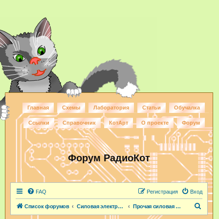
Главная
Схемы
Лаборатория
Статьи
Обучалка
Ссылки
Справочник
КотАрт
О проекте
Форум
Форум РадиоКот
FAQ
Регистрация
Вход
П
Список форумов
Силовая электроника
Прочая силовая электроника
о