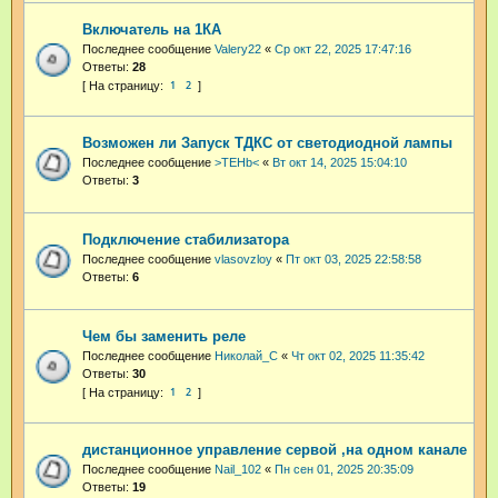
Включатель на 1КА
Последнее сообщение
Valery22
«
Ср окт 22, 2025 17:47:16
Ответы:
28
1
2
Возможен ли Запуск ТДКС от светодиодной лампы
Последнее сообщение
>TEHb<
«
Вт окт 14, 2025 15:04:10
Ответы:
3
Подключение стабилизатора
Последнее сообщение
vlasovzloy
«
Пт окт 03, 2025 22:58:58
Ответы:
6
Чем бы заменить реле
Последнее сообщение
Николай_С
«
Чт окт 02, 2025 11:35:42
Ответы:
30
1
2
дистанционное управление сервой ,на одном канале
Последнее сообщение
Nail_102
«
Пн сен 01, 2025 20:35:09
Ответы:
19