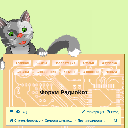
Главная
Схемы
Лаборатория
Статьи
Обучалка
Ссылки
Справочник
КотАрт
О проекте
Форум
Форум РадиоКот
FAQ
Регистрация
Вход
П
Список форумов
Силовая электроника
Прочая силовая электроника
о