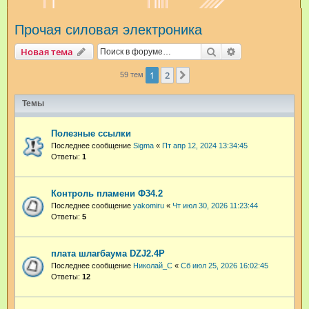
и
Прочая силовая электроника
с
к
Поиск
Расширенный п
Новая тема
1
2
След.
59 тем
Темы
Полезные ссылки
Последнее сообщение
Sigma
«
Пт апр 12, 2024 13:34:45
Ответы:
1
Контроль пламени Ф34.2
Последнее сообщение
yakomiru
«
Чт июл 30, 2026 11:23:44
Ответы:
5
плата шлагбаума DZJ2.4P
Последнее сообщение
Николай_С
«
Сб июл 25, 2026 16:02:45
Ответы:
12