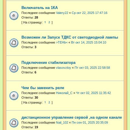
Включатель на 1КА
Последнее сообщение
Valery22
«
Ср окт 22, 2025 17:47:16
Ответы:
28
1
2
Возможен ли Запуск ТДКС от светодиодной лампы
Последнее сообщение
>TEHb<
«
Вт окт 14, 2025 15:04:10
Ответы:
3
Подключение стабилизатора
Последнее сообщение
vlasovzloy
«
Пт окт 03, 2025 22:58:58
Ответы:
6
Чем бы заменить реле
Последнее сообщение
Николай_С
«
Чт окт 02, 2025 11:35:42
Ответы:
30
1
2
дистанционное управление сервой ,на одном канале
Последнее сообщение
Nail_102
«
Пн сен 01, 2025 20:35:09
Ответы:
19