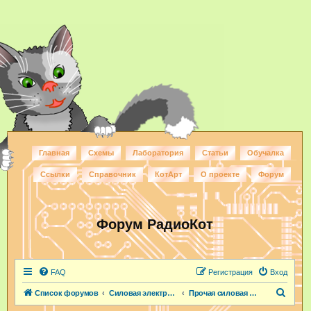
Главная
Схемы
Лаборатория
Статьи
Обучалка
Ссылки
Справочник
КотАрт
О проекте
Форум
Форум РадиоКот
FAQ
Регистрация
Вход
П
Список форумов
Силовая электроника
Прочая силовая электроника
о