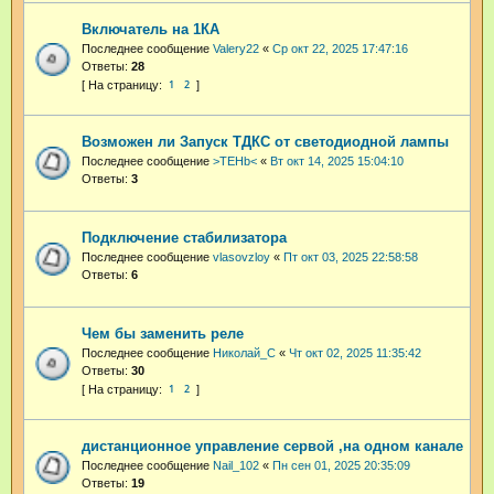
Включатель на 1КА
Последнее сообщение
Valery22
«
Ср окт 22, 2025 17:47:16
Ответы:
28
1
2
Возможен ли Запуск ТДКС от светодиодной лампы
Последнее сообщение
>TEHb<
«
Вт окт 14, 2025 15:04:10
Ответы:
3
Подключение стабилизатора
Последнее сообщение
vlasovzloy
«
Пт окт 03, 2025 22:58:58
Ответы:
6
Чем бы заменить реле
Последнее сообщение
Николай_С
«
Чт окт 02, 2025 11:35:42
Ответы:
30
1
2
дистанционное управление сервой ,на одном канале
Последнее сообщение
Nail_102
«
Пн сен 01, 2025 20:35:09
Ответы:
19