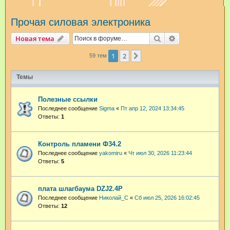
и
Прочая силовая электроника
с
к
Поиск
Расширенный п
Новая тема
1
2
След.
59 тем
Темы
Полезные ссылки
Последнее сообщение
Sigma
«
Пт апр 12, 2024 13:34:45
Ответы:
1
Контроль пламени Ф34.2
Последнее сообщение
yakomiru
«
Чт июл 30, 2026 11:23:44
Ответы:
5
плата шлагбаума DZJ2.4P
Последнее сообщение
Николай_С
«
Сб июл 25, 2026 16:02:45
Ответы:
12