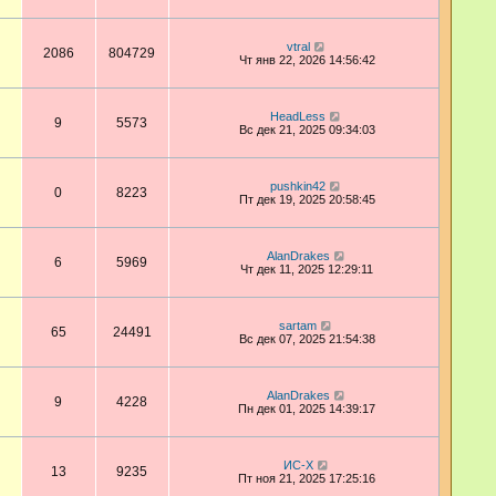
vtral
2086
804729
Чт янв 22, 2026 14:56:42
HeadLess
9
5573
Вс дек 21, 2025 09:34:03
pushkin42
0
8223
Пт дек 19, 2025 20:58:45
AlanDrakes
6
5969
Чт дек 11, 2025 12:29:11
sartam
65
24491
Вс дек 07, 2025 21:54:38
AlanDrakes
9
4228
Пн дек 01, 2025 14:39:17
ИС-Х
13
9235
Пт ноя 21, 2025 17:25:16