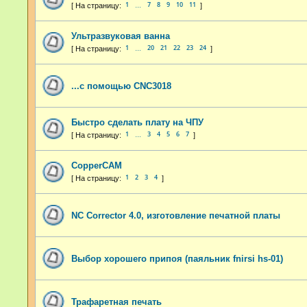
1
7
8
9
10
11
…
Ультразвуковая ванна
1
20
21
22
23
24
…
...с помощью CNC3018
Быстро сделать плату на ЧПУ
1
3
4
5
6
7
…
CopperCAM
1
2
3
4
NC Corrector 4.0, изготовление печатной платы
Выбор хорошего припоя (паяльник fnirsi hs-01)
Трафаретная печать