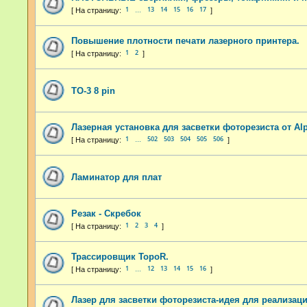
1
13
14
15
16
17
…
Повышение плотности печати лазерного принтера.
1
2
TO-3 8 pin
Лазерная установка для засветки фоторезиста от Al
1
502
503
504
505
506
…
Ламинатор для плат
Резак - Скребок
1
2
3
4
Трассировщик TopoR.
1
12
13
14
15
16
…
Лазер для засветки фоторезиста-идея для реализаци