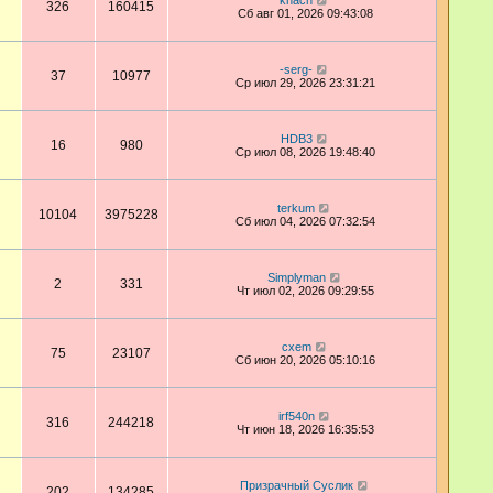
khach
326
160415
Сб авг 01, 2026 09:43:08
-serg-
37
10977
Ср июл 29, 2026 23:31:21
HDB3
16
980
Ср июл 08, 2026 19:48:40
terkum
10104
3975228
Сб июл 04, 2026 07:32:54
Simplyman
2
331
Чт июл 02, 2026 09:29:55
cxem
75
23107
Сб июн 20, 2026 05:10:16
irf540n
316
244218
Чт июн 18, 2026 16:35:53
Призрачный Суслик
202
134285