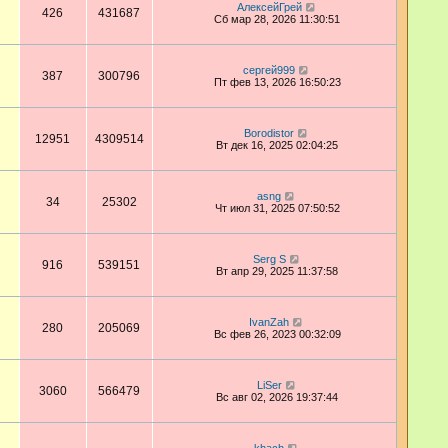
АлексейГрей
426
431687
Сб мар 28, 2026 11:30:51
сергей999
387
300796
Пт фев 13, 2026 16:50:23
Borodistor
12951
4309514
Вт дек 16, 2025 02:04:25
asng
34
25302
Чт июл 31, 2025 07:50:52
Serg S
916
539151
Вт апр 29, 2025 11:37:58
IvanZah
280
205069
Вс фев 26, 2023 00:32:09
LiSer
3060
566479
Вс авг 02, 2026 19:37:44