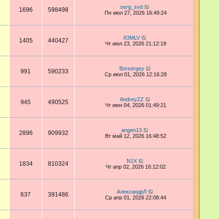
serg_svd
1696
598498
Пн июл 27, 2026 16:49:24
X3MLV
1405
440427
Чт июл 23, 2026 21:12:19
Borsergey
991
590233
Ср июл 01, 2026 12:16:28
AndreyZZ
945
490525
Чт июн 04, 2026 01:49:21
angen13
2896
909932
Вт май 12, 2026 16:48:52
N1X
1834
810324
Чт апр 02, 2026 16:12:02
АлександрЛ
637
391486
Ср апр 01, 2026 22:08:44