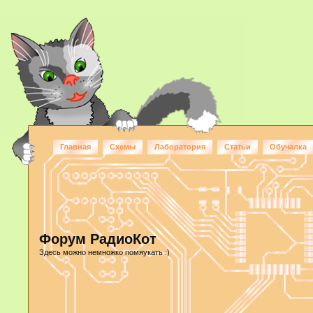
Главная
Схемы
Лаборатория
Статьи
Обучалка
Форум РадиоКот
Здесь можно немножко помяукать :)