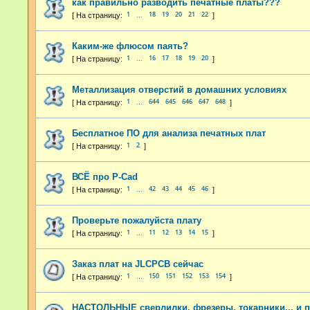
как правильно разводить печатные платы???
1
18
19
20
21
22
…
Каким-же флюсом паять?
1
16
17
18
19
20
…
Металлизация отверстий в домашних условиях
1
644
645
646
647
648
…
Бесплатное ПО для анализа печатных плат
1
2
ВСЁ про P-Cad
1
42
43
44
45
46
…
Проверьте пожалуйста плату
1
11
12
13
14
15
…
Заказ плат на JLCPCB сейчас
1
150
151
152
153
154
…
НАСТОЛЬНЫЕ сверлилки, фрезеры, токарники... и 