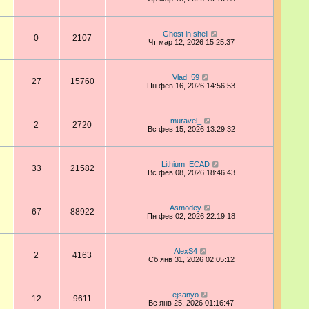
Ghost in shell
0
2107
Чт мар 12, 2026 15:25:37
Vlad_59
27
15760
Пн фев 16, 2026 14:56:53
muravei_
2
2720
Вс фев 15, 2026 13:29:32
Lithium_ECAD
33
21582
Вс фев 08, 2026 18:46:43
Asmodey
67
88922
Пн фев 02, 2026 22:19:18
AlexS4
2
4163
Сб янв 31, 2026 02:05:12
ejsanyo
12
9611
Вс янв 25, 2026 01:16:47