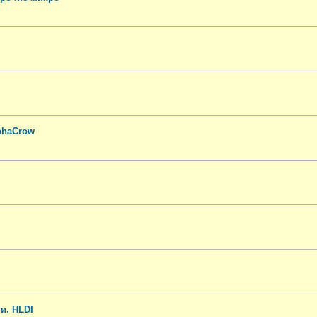
phaCrow
и. HLDI