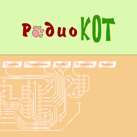
Ссылки
Справочник
КотАрт
О проекте
Форум