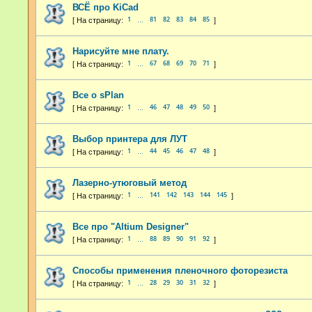
ВСЁ про KiCad
1
81
82
83
84
85
…
Нарисуйте мне плату.
1
67
68
69
70
71
…
Все о sPlan
1
46
47
48
49
50
…
Выбор принтера для ЛУТ
1
44
45
46
47
48
…
Лазерно-утюговый метод
1
141
142
143
144
145
…
Все про "Altium Designer"
1
88
89
90
91
92
…
Способы применения пленочного фоторезиста
1
28
29
30
31
32
…