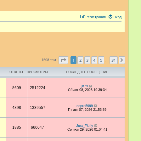
Регистрация
Вход
Страница
1
из
31
1
2
3
4
5
31
След.
1508 тем
…
ОТВЕТЫ
ПРОСМОТРЫ
ПОСЛЕДНЕЕ СООБЩЕНИЕ
jn79
8609
2512224
Сб авг 08, 2026 19:39:34
сергей999
4898
1339557
Пт авг 07, 2026 21:53:59
Just_Fluffy
1885
660047
Ср июл 29, 2026 01:04:41