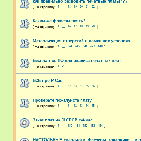
как правильно разводить печатные платы???
1
18
19
20
21
22
…
Каким-же флюсом паять?
1
16
17
18
19
20
…
Металлизация отверстий в домашних условиях
1
644
645
646
647
648
…
Бесплатное ПО для анализа печатных плат
1
2
ВСЁ про P-Cad
1
42
43
44
45
46
…
Проверьте пожалуйста плату
1
11
12
13
14
15
…
Заказ плат на JLCPCB сейчас
1
150
151
152
153
154
…
НАСТОЛЬНЫЕ сверлилки, фрезеры, токарники... и 