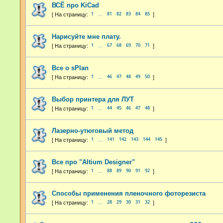
ВСЁ про KiCad
1
81
82
83
84
85
…
Нарисуйте мне плату.
1
67
68
69
70
71
…
Все о sPlan
1
46
47
48
49
50
…
Выбор принтера для ЛУТ
1
44
45
46
47
48
…
Лазерно-утюговый метод
1
141
142
143
144
145
…
Все про "Altium Designer"
1
88
89
90
91
92
…
Способы применения пленочного фоторезиста
1
28
29
30
31
32
…