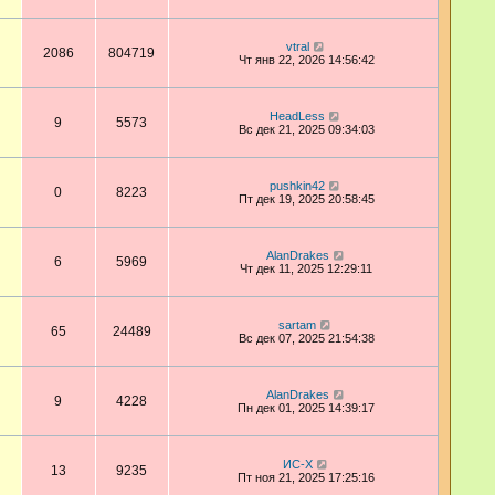
vtral
2086
804719
Чт янв 22, 2026 14:56:42
HeadLess
9
5573
Вс дек 21, 2025 09:34:03
pushkin42
0
8223
Пт дек 19, 2025 20:58:45
AlanDrakes
6
5969
Чт дек 11, 2025 12:29:11
sartam
65
24489
Вс дек 07, 2025 21:54:38
AlanDrakes
9
4228
Пн дек 01, 2025 14:39:17
ИС-Х
13
9235
Пт ноя 21, 2025 17:25:16