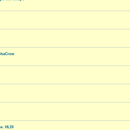
phaCrow
и. HLDI