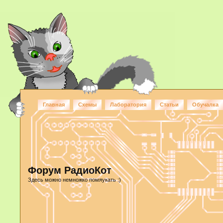
Главная
Схемы
Лаборатория
Статьи
Обучалка
Форум РадиоКот
Здесь можно немножко помяукать :)