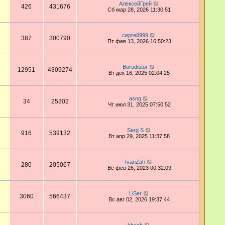
АлексейГрей
426
431676
Сб мар 28, 2026 11:30:51
сергей999
387
300790
Пт фев 13, 2026 16:50:23
Borodistor
12951
4309274
Вт дек 16, 2025 02:04:25
asng
34
25302
Чт июл 31, 2025 07:50:52
Serg S
916
539132
Вт апр 29, 2025 11:37:58
IvanZah
280
205067
Вс фев 26, 2023 00:32:09
LiSer
3060
566437
Вс авг 02, 2026 19:37:44