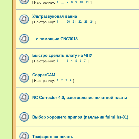
1
7
8
9
10
11
…
Ультразвуковая ванна
1
20
21
22
23
24
…
...с помощью CNC3018
Быстро сделать плату на ЧПУ
1
3
4
5
6
7
…
CopperCAM
1
2
3
4
NC Corrector 4.0, изготовление печатной платы
Выбор хорошего припоя (паяльник fnirsi hs-01)
Трафаретная печать