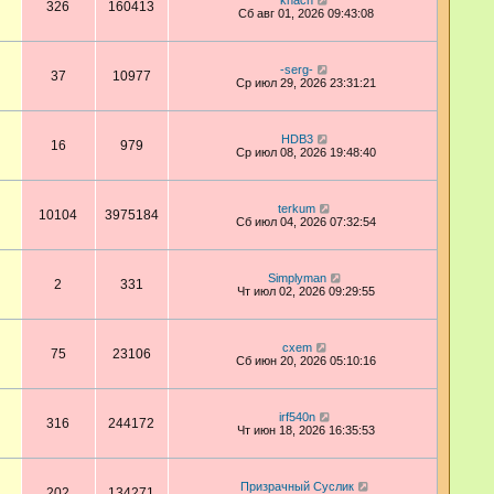
khach
326
160413
Сб авг 01, 2026 09:43:08
-serg-
37
10977
Ср июл 29, 2026 23:31:21
HDB3
16
979
Ср июл 08, 2026 19:48:40
terkum
10104
3975184
Сб июл 04, 2026 07:32:54
Simplyman
2
331
Чт июл 02, 2026 09:29:55
cxem
75
23106
Сб июн 20, 2026 05:10:16
irf540n
316
244172
Чт июн 18, 2026 16:35:53
Призрачный Суслик
202
134271