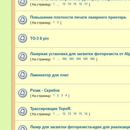
1
13
14
15
16
17
…
Повышение плотности печати лазерного принтера.
1
2
TO-3 8 pin
Лазерная установка для засветки фоторезиста от Al
1
502
503
504
505
506
…
Ламинатор для плат
Резак - Скребок
1
2
3
4
Трассировщик TopoR.
1
12
13
14
15
16
…
Лазер для засветки фоторезиста-идея для реализаци