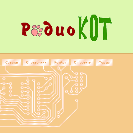
Ссылки
Справочник
КотАрт
О проекте
Форум