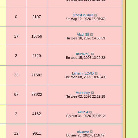
Ghost in shell
0
2107
Чт мар 12, 2026 15:25:37
Vlad_59
27
15759
Пн фев 16, 2026 14:56:53
muravei_
2
2720
Вс фев 15, 2026 13:29:32
Lithium_ECAD
33
21582
Вс фев 08, 2026 18:46:43
Asmodey
67
88922
Пн фев 02, 2026 22:19:18
AlexS4
2
4162
Сб янв 31, 2026 02:05:12
ejsanyo
12
9611
Вс янв 25, 2026 01:16:47