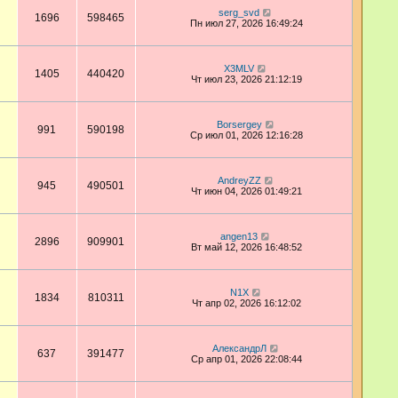
serg_svd
1696
598465
Пн июл 27, 2026 16:49:24
X3MLV
1405
440420
Чт июл 23, 2026 21:12:19
Borsergey
991
590198
Ср июл 01, 2026 12:16:28
AndreyZZ
945
490501
Чт июн 04, 2026 01:49:21
angen13
2896
909901
Вт май 12, 2026 16:48:52
N1X
1834
810311
Чт апр 02, 2026 16:12:02
АлександрЛ
637
391477
Ср апр 01, 2026 22:08:44