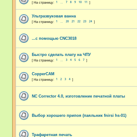
1
7
8
9
10
11
…
Ультразвуковая ванна
1
20
21
22
23
24
…
...с помощью CNC3018
Быстро сделать плату на ЧПУ
1
3
4
5
6
7
…
CopperCAM
1
2
3
4
NC Corrector 4.0, изготовление печатной платы
Выбор хорошего припоя (паяльник fnirsi hs-01)
Трафаретная печать