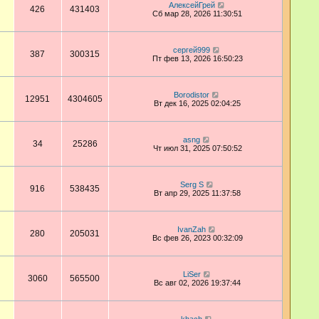
АлексейГрей
426
431403
Сб мар 28, 2026 11:30:51
сергей999
387
300315
Пт фев 13, 2026 16:50:23
Borodistor
12951
4304605
Вт дек 16, 2025 02:04:25
asng
34
25286
Чт июл 31, 2025 07:50:52
Serg S
916
538435
Вт апр 29, 2025 11:37:58
IvanZah
280
205031
Вс фев 26, 2023 00:32:09
LiSer
3060
565500
Вс авг 02, 2026 19:37:44