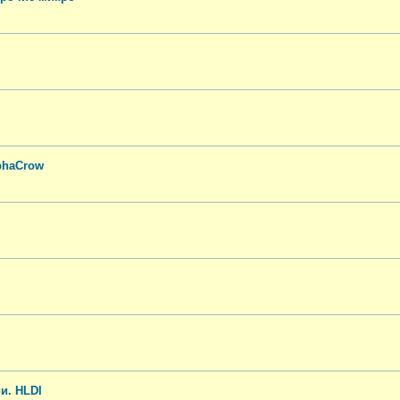
phaCrow
и. HLDI