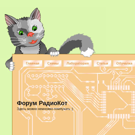
Главная
Схемы
Лаборатория
Статьи
Обучалка
Форум РадиоКот
Здесь можно немножко помяукать :)