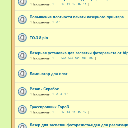
1
13
14
15
16
17
…
Повышение плотности печати лазерного принтера.
1
2
TO-3 8 pin
Лазерная установка для засветки фоторезиста от Al
1
502
503
504
505
506
…
Ламинатор для плат
Резак - Скребок
1
2
3
4
Трассировщик TopoR.
1
12
13
14
15
16
…
Лазер для засветки фоторезиста-идея для реализаци