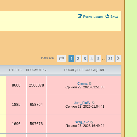
Регистрация
Вход
Страница
1
из
31
1
2
3
4
5
31
След.
1508 тем
…
ОТВЕТЫ
ПРОСМОТРЫ
ПОСЛЕДНЕЕ СООБЩЕНИЕ
Croma
8608
2508878
Ср июл 29, 2026 03:51:53
Just_Fluffy
1885
658764
Ср июл 29, 2026 01:04:41
serg_svd
1696
597676
Пн июл 27, 2026 16:49:24