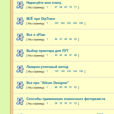
Нарисуйте мне плату.
1
67
68
69
70
71
…
ВСЁ про DipTrace
1
241
242
243
244
245
…
Все о sPlan
1
46
47
48
49
50
…
Выбор принтера для ЛУТ
1
44
45
46
47
48
…
Лазерно-утюговый метод
1
141
142
143
144
145
…
Все про "Altium Designer"
1
88
89
90
91
92
…
Способы применения пленочного фоторезиста
1
28
29
30
31
32
…