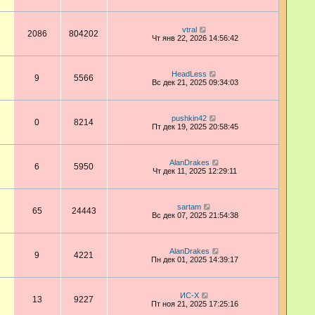
vtral
2086
804202
Чт янв 22, 2026 14:56:42
HeadLess
9
5566
Вс дек 21, 2025 09:34:03
pushkin42
0
8214
Пт дек 19, 2025 20:58:45
AlanDrakes
6
5950
Чт дек 11, 2025 12:29:11
sartam
65
24443
Вс дек 07, 2025 21:54:38
AlanDrakes
9
4221
Пн дек 01, 2025 14:39:17
ИС-Х
13
9227
Пт ноя 21, 2025 17:25:16