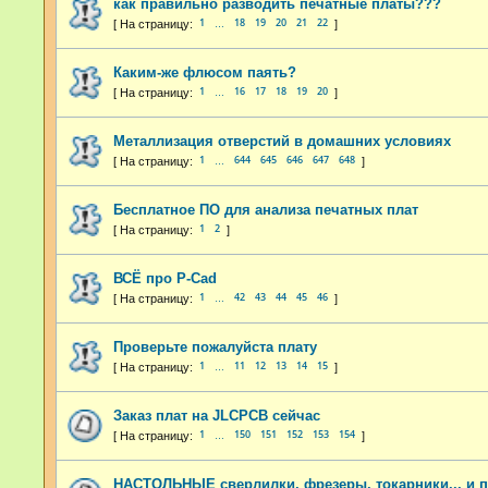
как правильно разводить печатные платы???
1
18
19
20
21
22
…
Каким-же флюсом паять?
1
16
17
18
19
20
…
Металлизация отверстий в домашних условиях
1
644
645
646
647
648
…
Бесплатное ПО для анализа печатных плат
1
2
ВСЁ про P-Cad
1
42
43
44
45
46
…
Проверьте пожалуйста плату
1
11
12
13
14
15
…
Заказ плат на JLCPCB сейчас
1
150
151
152
153
154
…
НАСТОЛЬНЫЕ сверлилки, фрезеры, токарники... и 