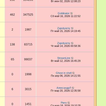
Вт июн 02, 2026 12:08:23
Goblinator
462
347525
Сб май 16, 2026 11:22:52
Zapolyarny
2
1987
Пт май 15, 2026 14:19:45
Zapolyarny
138
83715
Чт май 14, 2026 00:58:36
StreamLine
65
99037
Вт май 12, 2026 16:45:29
Ghost in shell
0
1998
Пн апр 06, 2026 14:21:55
АлександрЛ
6
3015
Пт мар 20, 2026 12:35:58
Piero
0
1451
Ср мар 18, 2026 19:10:35