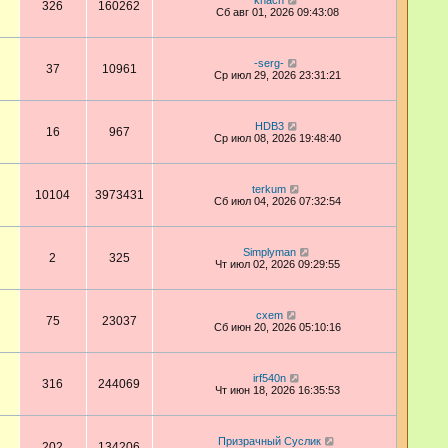
khach
326
160262
Сб авг 01, 2026 09:43:08
-serg-
37
10961
Ср июл 29, 2026 23:31:21
HDB3
16
967
Ср июл 08, 2026 19:48:40
terkum
10104
3973431
Сб июл 04, 2026 07:32:54
Simplyman
2
325
Чт июл 02, 2026 09:29:55
cxem
75
23037
Сб июн 20, 2026 05:10:16
irf540n
316
244069
Чт июн 18, 2026 16:35:53
Призрачный Суслик
202
134206