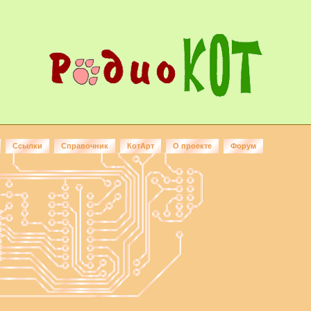
Ссылки
Справочник
КотАрт
О проекте
Форум