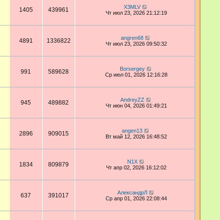
X3MLV
1405
439961
Чт июл 23, 2026 21:12:19
angren68
4891
1336822
Чт июл 23, 2026 09:50:32
Borsergey
991
589628
Ср июл 01, 2026 12:16:28
AndreyZZ
945
489882
Чт июн 04, 2026 01:49:21
angen13
2896
909015
Вт май 12, 2026 16:48:52
N1X
1834
809879
Чт апр 02, 2026 16:12:02
АлександрЛ
637
391017
Ср апр 01, 2026 22:08:44