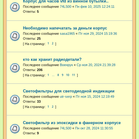
Корпус для часов vfd из винной бутылки..
Последнее сообщение
74LS00
«
Пн фев 10, 2025 12:24:11
Ответы:
5
Необходимо напечатать за деньги корпус
Последнее сообщение
sasa1965
«
Пт ноя 29, 2024 15:19:36
Ответы:
25
1
2
кто как хранит радиодетали?
Последнее сообщение
Военрук
«
Ср ноя 20, 2024 21:39:28
Ответы:
206
1
8
9
10
11
…
Светофильтры для светодиодной индикации
Последнее сообщение
utr-serp
«
Пт ноя 15, 2024 12:19:49
Ответы:
33
1
2
Светофильтр из эпоксидки в фанерном корпусе
Последнее сообщение
74LS00
«
Пн окт 28, 2024 11:30:55
Ответы:
9