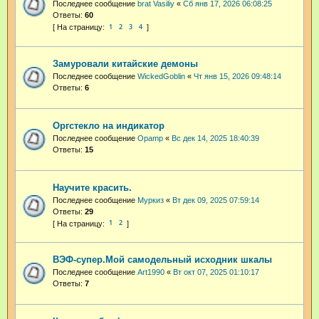
Последнее сообщение
brat Vasiliy
«
Сб янв 17, 2026 06:08:25
Ответы:
60
1
2
3
4
Замуровали китайские демоны
Последнее сообщение
WickedGoblin
«
Чт янв 15, 2026 09:48:14
Ответы:
6
Оргстекло на индикатор
Последнее сообщение
Opamp
«
Вс дек 14, 2025 18:40:39
Ответы:
15
Научите красить.
Последнее сообщение
Муркиз
«
Вт дек 09, 2025 07:59:14
Ответы:
29
1
2
ВЭФ-супер.Мой самодельный исходник шкалы
Последнее сообщение
Art1990
«
Вт окт 07, 2025 01:10:17
Ответы:
7