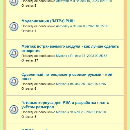
Последнее сообщение
Дмитрий М
«
Вс сен 10, 2023 15:15:10
Ответы:
5
Модернизация (ЛАТРа) РНШ
Последнее сообщение
Asmodey
«
Вс авг 06, 2023 01:25:09
Ответы:
4
Монтаж встраиваемого модуля - как лучше сделать
отверстие
Последнее сообщение
Муркиз
«
Пн июл 17, 2023 09:25:32
Ответы:
17
Сдвоенный потенциометр своими руками - мой
опыт
Последнее сообщение
Martian
«
Вс май 28, 2023 15:42:07
Ответы:
6
Готовые корпуса для РЭА и разработка плат с
учётом размеров
Последнее сообщение
Martian
«
Чт май 25, 2023 11:32:20
Ответы:
8