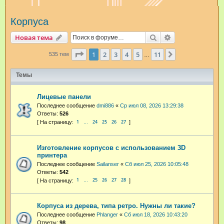
и
Корпуса
с
к
Поиск
Расширенный п
Новая тема
Страница
1
из
11
1
2
3
4
5
11
След.
535 тем
…
Темы
Лицевые панели
Последнее сообщение
dmi886
«
Ср июл 08, 2026 13:29:38
Ответы:
526
1
24
25
26
27
…
Изготовление корпусов с использованием 3D
принтера
Последнее сообщение
Sailanser
«
Сб июл 25, 2026 10:05:48
Ответы:
542
1
25
26
27
28
…
Корпуса из дерева, типа ретро. Нужны ли такие?
Последнее сообщение
Phlanger
«
Сб июл 18, 2026 10:43:20
Ответы:
98