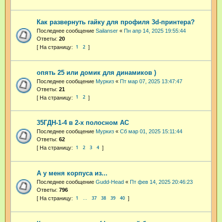
Как развернуть гайку для профиля 3d-принтера?
Последнее сообщение
Sailanser
«
Пн апр 14, 2025 19:55:44
Ответы:
20
1
2
опять 25 или домик для динамиков )
Последнее сообщение
Муркиз
«
Пт мар 07, 2025 13:47:47
Ответы:
21
1
2
35ГДН-1-4 в 2-х полосном АС
Последнее сообщение
Муркиз
«
Сб мар 01, 2025 15:11:44
Ответы:
62
1
2
3
4
А у меня корпуса из...
Последнее сообщение
Gudd-Head
«
Пт фев 14, 2025 20:46:23
Ответы:
796
1
37
38
39
40
…