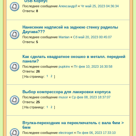
"USB Корпус"
Последнее сообщение
АлександрЛ
«
Чт май 25, 2023 04:36:34
Ответы:
8
Нанесение надписей на заднюю стенку радиолы
Даугава???
Последнее сообщение
Martian
«
Сб май 20, 2023 00:45:07
Ответы:
5
Как сделать квадратное окошко в металл. передней
панели?
Последнее сообщение
pupkinv
«
Пт фев 10, 2023 16:30:58
Ответы:
26
1
2
Выбор компрессора для лакировки корпуса
Последнее сообщение
musor
«
Ср фев 08, 2023 18:37:07
Ответы:
25
1
2
Втулка-переходник на переключатель с вала 4мм >
6мм
Последнее сообщение
electroget
«
Пн фев 06, 2023 17:33:10