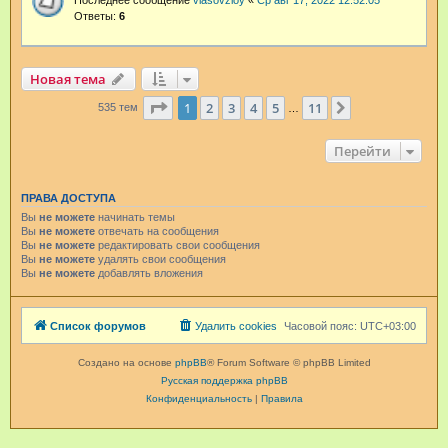
Последнее сообщение
vlasovzloy
«
Ср авг 17, 2022 12:52:05
Ответы:
6
Новая тема
Страница
1
из
11
1
2
3
4
5
11
След.
535 тем
…
Перейти
ПРАВА ДОСТУПА
Вы
не можете
начинать темы
Вы
не можете
отвечать на сообщения
Вы
не можете
редактировать свои сообщения
Вы
не можете
удалять свои сообщения
Вы
не можете
добавлять вложения
Список форумов
Удалить cookies
Часовой пояс:
UTC+03:00
Создано на основе
phpBB
® Forum Software © phpBB Limited
Русская поддержка phpBB
Конфиденциальность
|
Правила