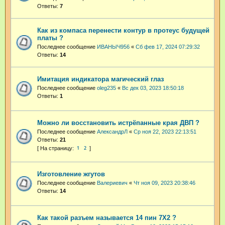
Ответы:
7
Как из компаса перенести контур в протеус будущей
платы ?
Последнее сообщение
ИВАНЫЧ956
«
Сб фев 17, 2024 07:29:32
Ответы:
14
Имитация индикатора магический глаз
Последнее сообщение
oleg235
«
Вс дек 03, 2023 18:50:18
Ответы:
1
Можно ли восстановить истрёпанные края ДВП ?
Последнее сообщение
АлександрЛ
«
Ср ноя 22, 2023 22:13:51
Ответы:
21
1
2
Изготовление жгутов
Последнее сообщение
Валериевич
«
Чт ноя 09, 2023 20:38:46
Ответы:
14
Как такой разъем называется 14 пин 7Х2 ?