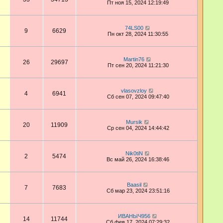
Пт ноя 15, 2024 12:19:49
74LS00
9
6629
Пн окт 28, 2024 11:30:55
Martin76
26
29697
Пт сен 20, 2024 11:21:30
vlasovzloy
4
6941
Сб сен 07, 2024 09:47:40
Mursik
20
11909
Ср сен 04, 2024 14:44:42
Nik0tiN
2
5474
Вс май 26, 2024 16:38:46
Baasil
7
7683
Сб мар 23, 2024 23:51:16
ИВАНЫЧ956
14
11744
Сб фев 17, 2024 07:29:32