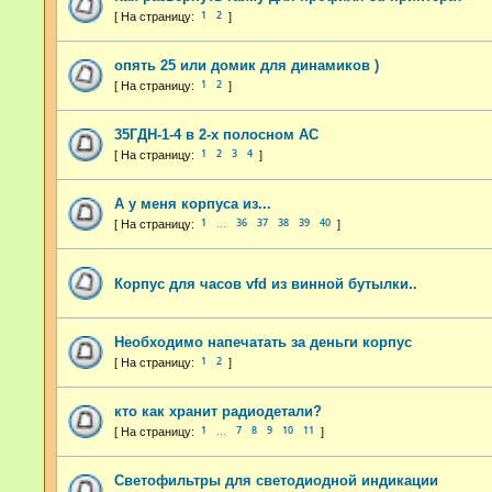
1
2
опять 25 или домик для динамиков )
1
2
35ГДН-1-4 в 2-х полосном АС
1
2
3
4
А у меня корпуса из...
1
36
37
38
39
40
…
Корпус для часов vfd из винной бутылки..
Необходимо напечатать за деньги корпус
1
2
кто как хранит радиодетали?
1
7
8
9
10
11
…
Светофильтры для светодиодной индикации