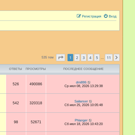
Регистрация
Вход
Страница
1
из
11
1
2
3
4
5
11
След.
535 тем
…
ОТВЕТЫ
ПРОСМОТРЫ
ПОСЛЕДНЕЕ СООБЩЕНИЕ
dmi886
526
490086
Ср июл 08, 2026 13:29:38
Sailanser
542
320318
Сб июл 25, 2026 10:05:48
Phlanger
98
52671
Сб июл 18, 2026 10:43:20