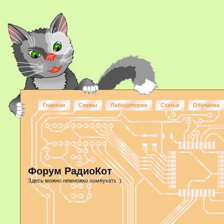
Главная
Схемы
Лаборатория
Статьи
Обучалка
Форум РадиоКот
Здесь можно немножко помяукать :)