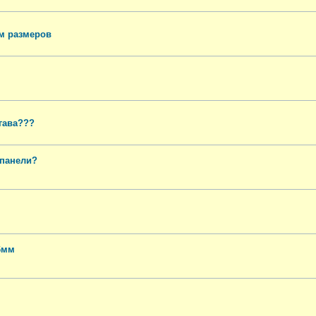
ом размеров
гава???
 панели?
6мм