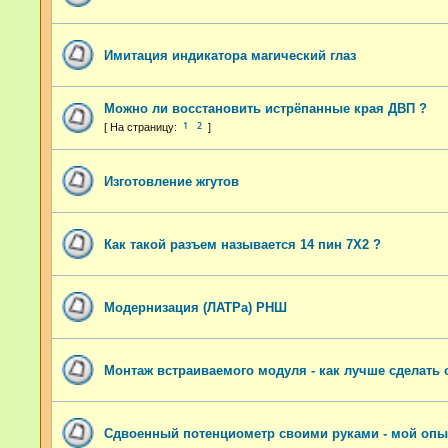
Имитация индикатора магический глаз
Можно ли восстановить истрёпанные края ДВП ?
1
2
Изготовление жгутов
Как такой разъем называется 14 пин 7Х2 ?
Модернизация (ЛАТРа) РНШ
Монтаж встраиваемого модуля - как лучше сделать 
Сдвоенный потенциометр своими руками - мой опы