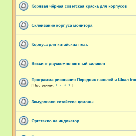
Корявая чёрная советская краска для корпусов
Склеивание корпуса монитора
Корпуса для китайских плат.
Виксинт двухкомпонентный силикон
Программа рисования Передних панелей и Шкал fron
1
2
3
4
Замуровали китайские демоны
Оргстекло на индикатор