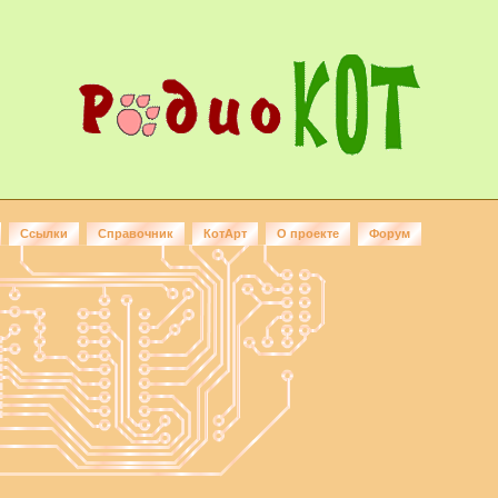
Ссылки
Справочник
КотАрт
О проекте
Форум