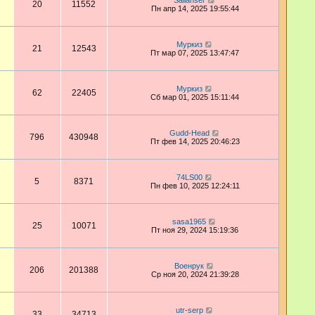
Sailanser
20
11552
Пн апр 14, 2025 19:55:44
Муркиз
21
12543
Пт мар 07, 2025 13:47:47
Муркиз
62
22405
Сб мар 01, 2025 15:11:44
Gudd-Head
796
430948
Пт фев 14, 2025 20:46:23
74LS00
5
8371
Пн фев 10, 2025 12:24:11
sasa1965
25
10071
Пт ноя 29, 2024 15:19:36
Военрук
206
201388
Ср ноя 20, 2024 21:39:28
utr-serp
33
34713