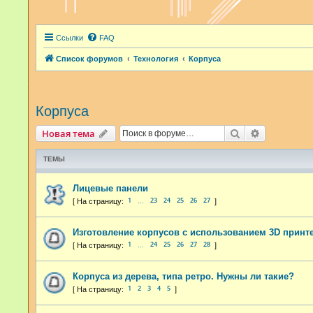
Ссылки
FAQ
Список форумов
Технология
Корпуса
Корпуса
Поиск
Расширенн
Новая тема
ТЕМЫ
Лицевые панели
1
23
24
25
26
27
…
Изготовление корпусов с использованием 3D принт
1
24
25
26
27
28
…
Корпуса из дерева, типа ретро. Нужны ли такие?
1
2
3
4
5