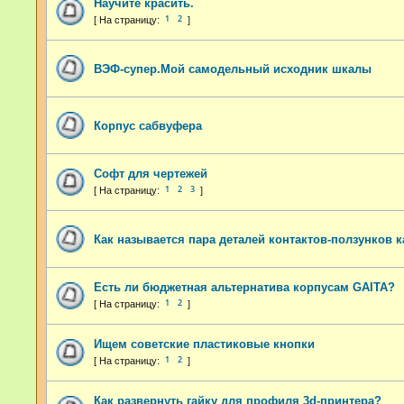
Научите красить.
1
2
ВЭФ-супер.Мой самодельный исходник шкалы
Корпус сабвуфера
Софт для чертежей
1
2
3
Как называется пара деталей контактов-ползунков к
Есть ли бюджетная альтернатива корпусам GAITA?
1
2
Ищем советские пластиковые кнопки
1
2
Как развернуть гайку для профиля 3d-принтера?