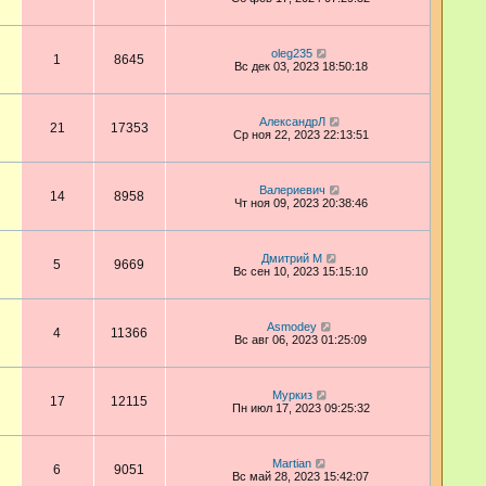
oleg235
1
8645
Вс дек 03, 2023 18:50:18
АлександрЛ
21
17353
Ср ноя 22, 2023 22:13:51
Валериевич
14
8958
Чт ноя 09, 2023 20:38:46
Дмитрий М
5
9669
Вс сен 10, 2023 15:15:10
Asmodey
4
11366
Вс авг 06, 2023 01:25:09
Муркиз
17
12115
Пн июл 17, 2023 09:25:32
Martian
6
9051
Вс май 28, 2023 15:42:07