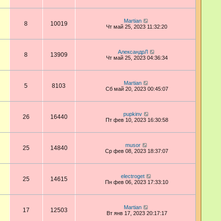
Martian
8
10019
Чт май 25, 2023 11:32:20
АлександрЛ
8
13909
Чт май 25, 2023 04:36:34
Martian
5
8103
Сб май 20, 2023 00:45:07
pupkinv
26
16440
Пт фев 10, 2023 16:30:58
musor
25
14840
Ср фев 08, 2023 18:37:07
electroget
25
14615
Пн фев 06, 2023 17:33:10
Martian
17
12503
Вт янв 17, 2023 20:17:17