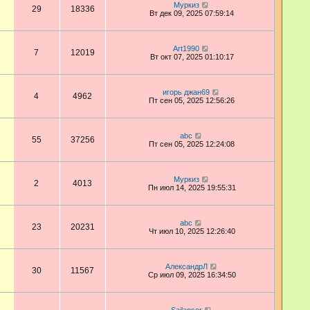
Муркиз
29
18336
Вт дек 09, 2025 07:59:14
Art1990
7
12019
Вт окт 07, 2025 01:10:17
игорь джан69
4
4962
Пт сен 05, 2025 12:56:26
abc
55
37256
Пт сен 05, 2025 12:24:08
Муркиз
2
4013
Пн июл 14, 2025 19:55:31
abc
23
20231
Чт июл 10, 2025 12:26:40
АлександрЛ
30
11567
Ср июл 09, 2025 16:34:50