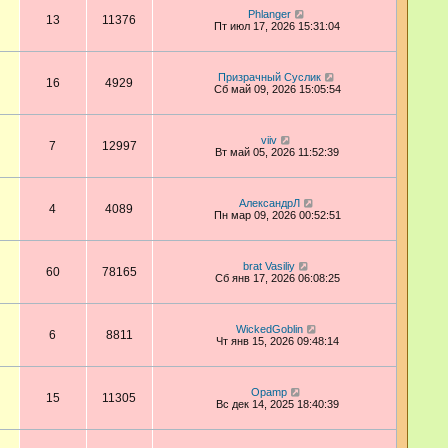
Phlanger
13
11376
Пт июл 17, 2026 15:31:04
Призрачный Суслик
16
4929
Сб май 09, 2026 15:05:54
viiv
7
12997
Вт май 05, 2026 11:52:39
АлександрЛ
4
4089
Пн мар 09, 2026 00:52:51
brat Vasiliy
60
78165
Сб янв 17, 2026 06:08:25
WickedGoblin
6
8811
Чт янв 15, 2026 09:48:14
Opamp
15
11305
Вс дек 14, 2025 18:40:39