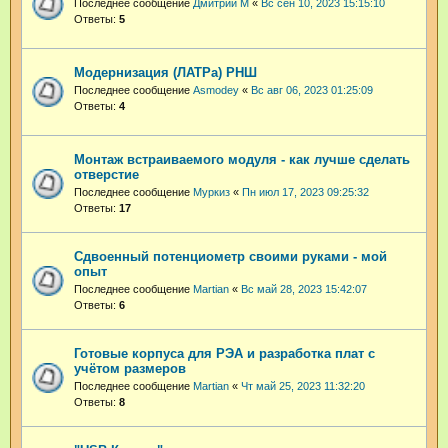
Последнее сообщение
Дмитрий М
«
Вс сен 10, 2023 15:15:10
Ответы:
5
Модернизация (ЛАТРа) РНШ
Последнее сообщение
Asmodey
«
Вс авг 06, 2023 01:25:09
Ответы:
4
Монтаж встраиваемого модуля - как лучше сделать
отверстие
Последнее сообщение
Муркиз
«
Пн июл 17, 2023 09:25:32
Ответы:
17
Сдвоенный потенциометр своими руками - мой
опыт
Последнее сообщение
Martian
«
Вс май 28, 2023 15:42:07
Ответы:
6
Готовые корпуса для РЭА и разработка плат с
учётом размеров
Последнее сообщение
Martian
«
Чт май 25, 2023 11:32:20
Ответы:
8