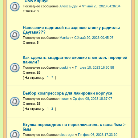
"USB Корпус"
Последнее сообщение
АлександрЛ
«
Чт май 25, 2023 04:36:34
Ответы:
8
Нанесение надписей на заднюю стенку радиолы
Даугава???
Последнее сообщение
Martian
«
Сб май 20, 2023 00:45:07
Ответы:
5
Как сделать квадратное окошко в металл. передней
панели?
Последнее сообщение
pupkinv
«
Пт фев 10, 2023 16:30:58
Ответы:
26
1
2
Выбор компрессора для лакировки корпуса
Последнее сообщение
musor
«
Ср фев 08, 2023 18:37:07
Ответы:
25
1
2
Втулка-переходник на переключатель с вала 4мм >
6мм
Последнее сообщение
electroget
«
Пн фев 06, 2023 17:33:10