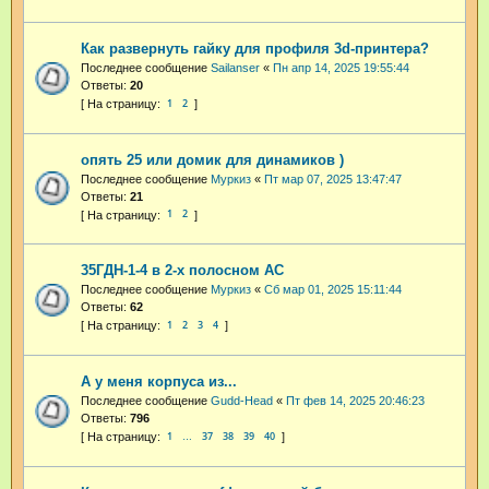
Как развернуть гайку для профиля 3d-принтера?
Последнее сообщение
Sailanser
«
Пн апр 14, 2025 19:55:44
Ответы:
20
1
2
опять 25 или домик для динамиков )
Последнее сообщение
Муркиз
«
Пт мар 07, 2025 13:47:47
Ответы:
21
1
2
35ГДН-1-4 в 2-х полосном АС
Последнее сообщение
Муркиз
«
Сб мар 01, 2025 15:11:44
Ответы:
62
1
2
3
4
А у меня корпуса из...
Последнее сообщение
Gudd-Head
«
Пт фев 14, 2025 20:46:23
Ответы:
796
1
37
38
39
40
…