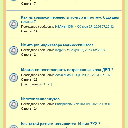
Ответы:
7
Как из компаса перенести контур в протеус будущей
платы ?
Последнее сообщение
ИВАНЫЧ956
«
Сб фев 17, 2024 07:29:32
Ответы:
14
Имитация индикатора магический глаз
Последнее сообщение
oleg235
«
Вс дек 03, 2023 18:50:18
Ответы:
1
Можно ли восстановить истрёпанные края ДВП ?
Последнее сообщение
АлександрЛ
«
Ср ноя 22, 2023 22:13:51
Ответы:
21
1
2
Изготовление жгутов
Последнее сообщение
Валериевич
«
Чт ноя 09, 2023 20:38:46
Ответы:
14
Как такой разъем называется 14 пин 7Х2 ?