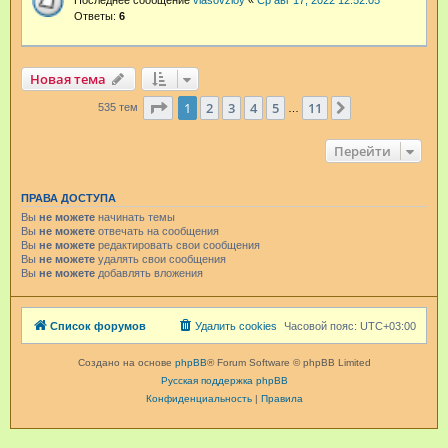
Последнее сообщение
vlasovzloy
«
Ср авг 17, 2022 12:52:05
Ответы:
6
Новая тема
Страница
1
из
11
1
2
3
4
5
11
След.
535 тем
…
Перейти
ПРАВА ДОСТУПА
Вы
не можете
начинать темы
Вы
не можете
отвечать на сообщения
Вы
не можете
редактировать свои сообщения
Вы
не можете
удалять свои сообщения
Вы
не можете
добавлять вложения
Список форумов
Удалить cookies
Часовой пояс:
UTC+03:00
Создано на основе
phpBB
® Forum Software © phpBB Limited
Русская поддержка phpBB
Конфиденциальность
|
Правила