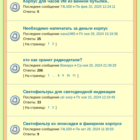
Корпус для часов vfd из винной бутылки..
Последнее сообщение
74LS00
«
Пн фев 10, 2025 12:24:11
Ответы:
5
Необходимо напечатать за деньги корпус
Последнее сообщение
sasa1965
«
Пт ноя 29, 2024 15:19:36
Ответы:
25
1
2
кто как хранит радиодетали?
Последнее сообщение
Военрук
«
Ср ноя 20, 2024 21:39:28
Ответы:
206
1
8
9
10
11
…
Светофильтры для светодиодной индикации
Последнее сообщение
utr-serp
«
Пт ноя 15, 2024 12:19:49
Ответы:
33
1
2
Светофильтр из эпоксидки в фанерном корпусе
Последнее сообщение
74LS00
«
Пн окт 28, 2024 11:30:55
Ответы:
9