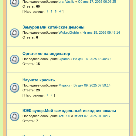
Последнее сообщение
brat Vasiliy
«
Сб янв 17, 2026 06:08:25
Ответы:
60
1
2
3
4
Замуровали китайские демоны
Последнее сообщение
WickedGoblin
«
Чт янв 15, 2026 09:48:14
Ответы:
6
Оргстекло на индикатор
Последнее сообщение
Opamp
«
Вс дек 14, 2025 18:40:39
Ответы:
15
Научите красить.
Последнее сообщение
Муркиз
«
Вт дек 09, 2025 07:59:14
Ответы:
29
1
2
ВЭФ-супер.Мой самодельный исходник шкалы
Последнее сообщение
Art1990
«
Вт окт 07, 2025 01:10:17
Ответы:
7