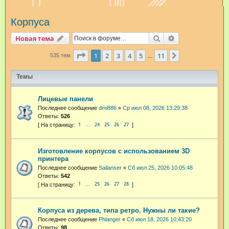
и
Корпуса
с
к
Поиск
Расширенный п
Новая тема
Страница
1
из
11
1
2
3
4
5
11
След.
535 тем
…
Темы
Лицевые панели
Последнее сообщение
dmi886
«
Ср июл 08, 2026 13:29:38
Ответы:
526
1
24
25
26
27
…
Изготовление корпусов с использованием 3D
принтера
Последнее сообщение
Sailanser
«
Сб июл 25, 2026 10:05:48
Ответы:
542
1
25
26
27
28
…
Корпуса из дерева, типа ретро. Нужны ли такие?
Последнее сообщение
Phlanger
«
Сб июл 18, 2026 10:43:20
Ответы:
98