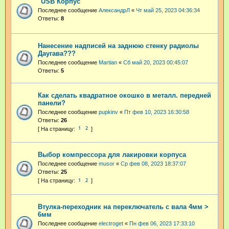
"USB Корпус"
Последнее сообщение
АлександрЛ
«
Чт май 25, 2023 04:36:34
Ответы:
8
Нанесение надписей на заднюю стенку радиолы
Даугава???
Последнее сообщение
Martian
«
Сб май 20, 2023 00:45:07
Ответы:
5
Как сделать квадратное окошко в металл. передней
панели?
Последнее сообщение
pupkinv
«
Пт фев 10, 2023 16:30:58
Ответы:
26
1
2
Выбор компрессора для лакировки корпуса
Последнее сообщение
musor
«
Ср фев 08, 2023 18:37:07
Ответы:
25
1
2
Втулка-переходник на переключатель с вала 4мм >
6мм
Последнее сообщение
electroget
«
Пн фев 06, 2023 17:33:10