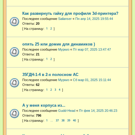
Как развернуть гайку для профиля 3d-принтера?
Последнее сообщение
Sailanser
«
Пн апр 14, 2025 19:55:44
Ответы:
20
1
2
опять 25 или домик для динамиков )
Последнее сообщение
Муркиз
«
Пт мар 07, 2025 13:47:47
Ответы:
21
1
2
35ГДН-1-4 в 2-х полосном АС
Последнее сообщение
Муркиз
«
Сб мар 01, 2025 15:11:44
Ответы:
62
1
2
3
4
А у меня корпуса из...
Последнее сообщение
Gudd-Head
«
Пт фев 14, 2025 20:46:23
Ответы:
796
1
37
38
39
40
…