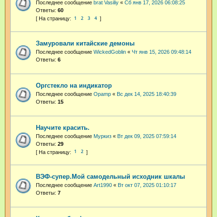
Последнее сообщение
brat Vasiliy
«
Сб янв 17, 2026 06:08:25
Ответы:
60
1
2
3
4
Замуровали китайские демоны
Последнее сообщение
WickedGoblin
«
Чт янв 15, 2026 09:48:14
Ответы:
6
Оргстекло на индикатор
Последнее сообщение
Opamp
«
Вс дек 14, 2025 18:40:39
Ответы:
15
Научите красить.
Последнее сообщение
Муркиз
«
Вт дек 09, 2025 07:59:14
Ответы:
29
1
2
ВЭФ-супер.Мой самодельный исходник шкалы
Последнее сообщение
Art1990
«
Вт окт 07, 2025 01:10:17
Ответы:
7