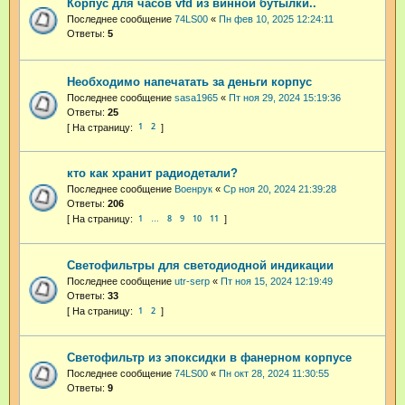
Корпус для часов vfd из винной бутылки..
Последнее сообщение
74LS00
«
Пн фев 10, 2025 12:24:11
Ответы:
5
Необходимо напечатать за деньги корпус
Последнее сообщение
sasa1965
«
Пт ноя 29, 2024 15:19:36
Ответы:
25
1
2
кто как хранит радиодетали?
Последнее сообщение
Военрук
«
Ср ноя 20, 2024 21:39:28
Ответы:
206
1
8
9
10
11
…
Светофильтры для светодиодной индикации
Последнее сообщение
utr-serp
«
Пт ноя 15, 2024 12:19:49
Ответы:
33
1
2
Светофильтр из эпоксидки в фанерном корпусе
Последнее сообщение
74LS00
«
Пн окт 28, 2024 11:30:55
Ответы:
9