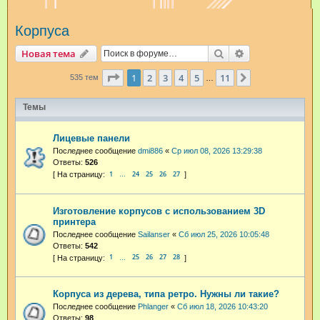
и
Корпуса
с
к
Поиск
Расширенный п
Новая тема
Страница
1
из
11
1
2
3
4
5
11
След.
535 тем
…
Темы
Лицевые панели
Последнее сообщение
dmi886
«
Ср июл 08, 2026 13:29:38
Ответы:
526
1
24
25
26
27
…
Изготовление корпусов с использованием 3D
принтера
Последнее сообщение
Sailanser
«
Сб июл 25, 2026 10:05:48
Ответы:
542
1
25
26
27
28
…
Корпуса из дерева, типа ретро. Нужны ли такие?
Последнее сообщение
Phlanger
«
Сб июл 18, 2026 10:43:20
Ответы:
98