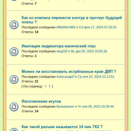
Ответы:
7
Как из компаса перенести контур в протеус будущей
платы ?
Последнее сообщение
ИВАНЫЧ956
«
Сб фев 17, 2024 07:29:32
Ответы:
14
Имитация индикатора магический глаз
Последнее сообщение
oleg235
«
Вс дек 03, 2023 18:50:18
Ответы:
1
Можно ли восстановить истрёпанные края ДВП ?
Последнее сообщение
АлександрЛ
«
Ср ноя 22, 2023 22:13:51
Ответы:
21
1
2
Изготовление жгутов
Последнее сообщение
Валериевич
«
Чт ноя 09, 2023 20:38:46
Ответы:
14
Как такой разъем называется 14 пин 7Х2 ?