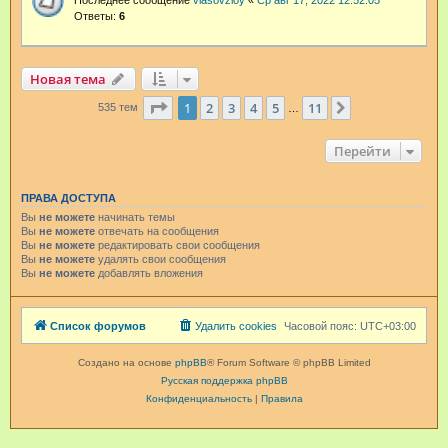
Последнее сообщение
vlasovzloy
«
Ср авг 17, 2022 12:52:05
Ответы:
6
Новая тема
Страница
1
из
11
1
2
3
4
5
11
След.
535 тем
…
Перейти
ПРАВА ДОСТУПА
Вы
не можете
начинать темы
Вы
не можете
отвечать на сообщения
Вы
не можете
редактировать свои сообщения
Вы
не можете
удалять свои сообщения
Вы
не можете
добавлять вложения
Список форумов
Удалить cookies
Часовой пояс:
UTC+03:00
Создано на основе
phpBB
® Forum Software © phpBB Limited
Русская поддержка phpBB
Конфиденциальность
|
Правила