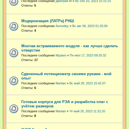
Последнее сообщение
Дмитрий М
«
Вс сен 10, 2023 15:15:10
Ответы:
5
Модернизация (ЛАТРа) РНШ
Последнее сообщение
Asmodey
«
Вс авг 06, 2023 01:25:09
Ответы:
4
Монтаж встраиваемого модуля - как лучше сделать
отверстие
Последнее сообщение
Муркиз
«
Пн июл 17, 2023 09:25:32
Ответы:
17
Сдвоенный потенциометр своими руками - мой
опыт
Последнее сообщение
Martian
«
Вс май 28, 2023 15:42:07
Ответы:
6
Готовые корпуса для РЭА и разработка плат с
учётом размеров
Последнее сообщение
Martian
«
Чт май 25, 2023 11:32:20
Ответы:
8