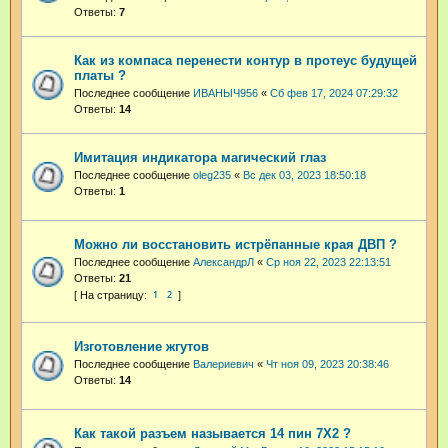
Ответы:
7
Как из компаса перенести контур в протеус будущей
платы ?
Последнее сообщение
ИВАНЫЧ956
«
Сб фев 17, 2024 07:29:32
Ответы:
14
Имитация индикатора магический глаз
Последнее сообщение
oleg235
«
Вс дек 03, 2023 18:50:18
Ответы:
1
Можно ли восстановить истрёпанные края ДВП ?
Последнее сообщение
АлександрЛ
«
Ср ноя 22, 2023 22:13:51
Ответы:
21
1
2
Изготовление жгутов
Последнее сообщение
Валериевич
«
Чт ноя 09, 2023 20:38:46
Ответы:
14
Как такой разъем называется 14 пин 7Х2 ?