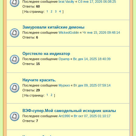
Последнее сообщение
brat Vasiliy
«
Сб янв 17, 2026 06:08:25
Ответы:
60
1
2
3
4
Замуровали китайские демоны
Последнее сообщение
WickedGoblin
«
Чт янв 15, 2026 09:48:14
Ответы:
6
Оргстекло на индикатор
Последнее сообщение
Opamp
«
Вс дек 14, 2025 18:40:39
Ответы:
15
Научите красить.
Последнее сообщение
Муркиз
«
Вт дек 09, 2025 07:59:14
Ответы:
29
1
2
ВЭФ-супер.Мой самодельный исходник шкалы
Последнее сообщение
Art1990
«
Вт окт 07, 2025 01:10:17
Ответы:
7