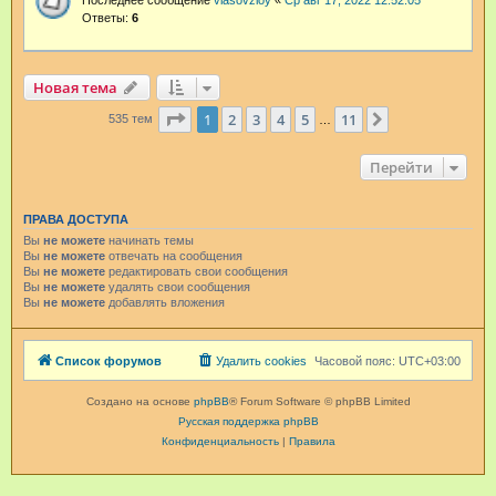
Последнее сообщение
vlasovzloy
«
Ср авг 17, 2022 12:52:05
Ответы:
6
Новая тема
Страница
1
из
11
1
2
3
4
5
11
След.
535 тем
…
Перейти
ПРАВА ДОСТУПА
Вы
не можете
начинать темы
Вы
не можете
отвечать на сообщения
Вы
не можете
редактировать свои сообщения
Вы
не можете
удалять свои сообщения
Вы
не можете
добавлять вложения
Список форумов
Удалить cookies
Часовой пояс:
UTC+03:00
Создано на основе
phpBB
® Forum Software © phpBB Limited
Русская поддержка phpBB
Конфиденциальность
|
Правила