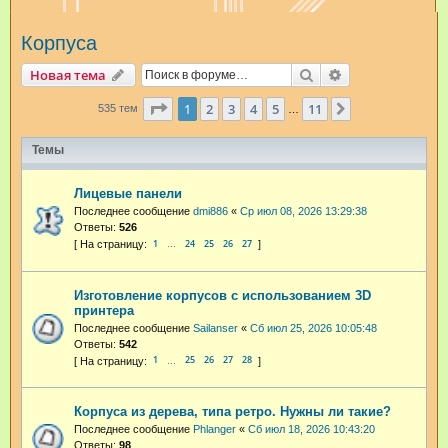
и
Корпуса
с
к
Поиск
Расширенный п
Новая тема
Страница
1
из
11
1
2
3
4
5
11
След.
535 тем
…
Темы
Лицевые панели
Последнее сообщение
dmi886
«
Ср июл 08, 2026 13:29:38
Ответы:
526
1
24
25
26
27
…
Изготовление корпусов с использованием 3D
принтера
Последнее сообщение
Sailanser
«
Сб июл 25, 2026 10:05:48
Ответы:
542
1
25
26
27
28
…
Корпуса из дерева, типа ретро. Нужны ли такие?
Последнее сообщение
Phlanger
«
Сб июл 18, 2026 10:43:20
Ответы:
98