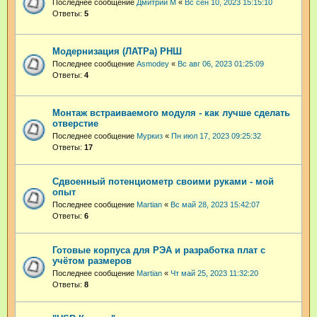
Последнее сообщение
Дмитрий М
«
Вс сен 10, 2023 15:15:10
Ответы:
5
Модернизация (ЛАТРа) РНШ
Последнее сообщение
Asmodey
«
Вс авг 06, 2023 01:25:09
Ответы:
4
Монтаж встраиваемого модуля - как лучше сделать
отверстие
Последнее сообщение
Муркиз
«
Пн июл 17, 2023 09:25:32
Ответы:
17
Сдвоенный потенциометр своими руками - мой
опыт
Последнее сообщение
Martian
«
Вс май 28, 2023 15:42:07
Ответы:
6
Готовые корпуса для РЭА и разработка плат с
учётом размеров
Последнее сообщение
Martian
«
Чт май 25, 2023 11:32:20
Ответы:
8