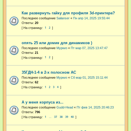
Как развернуть гайку для профиля 3d-принтера?
Последнее сообщение
Sailanser
«
Пн апр 14, 2025 19:55:44
Ответы:
20
1
2
опять 25 или домик для динамиков )
Последнее сообщение
Муркиз
«
Пт мар 07, 2025 13:47:47
Ответы:
21
1
2
35ГДН-1-4 в 2-х полосном АС
Последнее сообщение
Муркиз
«
Сб мар 01, 2025 15:11:44
Ответы:
62
1
2
3
4
А у меня корпуса из...
Последнее сообщение
Gudd-Head
«
Пт фев 14, 2025 20:46:23
Ответы:
796
1
37
38
39
40
…