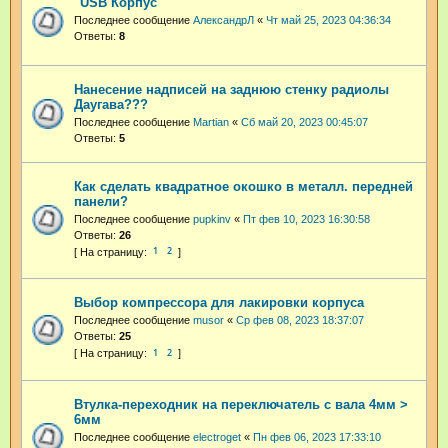
"USB Корпус"
Последнее сообщение
АлександрЛ
«
Чт май 25, 2023 04:36:34
Ответы:
8
Нанесение надписей на заднюю стенку радиолы
Даугава???
Последнее сообщение
Martian
«
Сб май 20, 2023 00:45:07
Ответы:
5
Как сделать квадратное окошко в металл. передней
панели?
Последнее сообщение
pupkinv
«
Пт фев 10, 2023 16:30:58
Ответы:
26
1
2
Выбор компрессора для лакировки корпуса
Последнее сообщение
musor
«
Ср фев 08, 2023 18:37:07
Ответы:
25
1
2
Втулка-переходник на переключатель с вала 4мм >
6мм
Последнее сообщение
electroget
«
Пн фев 06, 2023 17:33:10