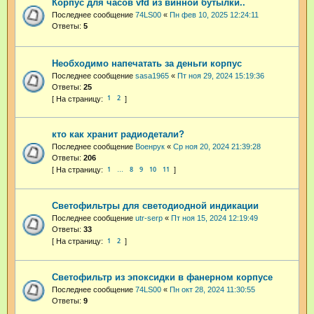
Корпус для часов vfd из винной бутылки..
Последнее сообщение
74LS00
«
Пн фев 10, 2025 12:24:11
Ответы:
5
Необходимо напечатать за деньги корпус
Последнее сообщение
sasa1965
«
Пт ноя 29, 2024 15:19:36
Ответы:
25
1
2
кто как хранит радиодетали?
Последнее сообщение
Военрук
«
Ср ноя 20, 2024 21:39:28
Ответы:
206
1
8
9
10
11
…
Светофильтры для светодиодной индикации
Последнее сообщение
utr-serp
«
Пт ноя 15, 2024 12:19:49
Ответы:
33
1
2
Светофильтр из эпоксидки в фанерном корпусе
Последнее сообщение
74LS00
«
Пн окт 28, 2024 11:30:55
Ответы:
9