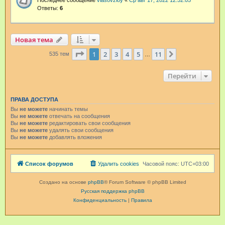
Последнее сообщение
vlasovzloy
«
Ср авг 17, 2022 12:52:05
Ответы:
6
Новая тема
Страница
1
из
11
1
2
3
4
5
11
След.
535 тем
…
Перейти
ПРАВА ДОСТУПА
Вы
не можете
начинать темы
Вы
не можете
отвечать на сообщения
Вы
не можете
редактировать свои сообщения
Вы
не можете
удалять свои сообщения
Вы
не можете
добавлять вложения
Список форумов
Удалить cookies
Часовой пояс:
UTC+03:00
Создано на основе
phpBB
® Forum Software © phpBB Limited
Русская поддержка phpBB
Конфиденциальность
|
Правила