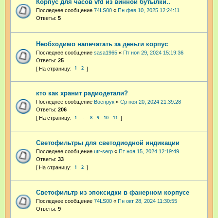
Корпус для часов vfd из винной бутылки..
Последнее сообщение
74LS00
«
Пн фев 10, 2025 12:24:11
Ответы:
5
Необходимо напечатать за деньги корпус
Последнее сообщение
sasa1965
«
Пт ноя 29, 2024 15:19:36
Ответы:
25
1
2
кто как хранит радиодетали?
Последнее сообщение
Военрук
«
Ср ноя 20, 2024 21:39:28
Ответы:
206
1
8
9
10
11
…
Светофильтры для светодиодной индикации
Последнее сообщение
utr-serp
«
Пт ноя 15, 2024 12:19:49
Ответы:
33
1
2
Светофильтр из эпоксидки в фанерном корпусе
Последнее сообщение
74LS00
«
Пн окт 28, 2024 11:30:55
Ответы:
9