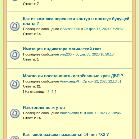
Ответы:
7
Как из компаса перенести контур в протеус будущей
платы ?
Последнее сообщение
ИВАНЫЧ956
«
Сб фев 17, 2024 07:29:32
Ответы:
14
Имитация индикатора магический глаз
Последнее сообщение
oleg235
«
Вс дек 03, 2023 18:50:18
Ответы:
1
Можно ли восстановить истрёпанные края ДВП ?
Последнее сообщение
АлександрЛ
«
Ср ноя 22, 2023 22:13:51
Ответы:
21
1
2
Изготовление жгутов
Последнее сообщение
Валериевич
«
Чт ноя 09, 2023 20:38:46
Ответы:
14
Как такой разъем называется 14 пин 7Х2 ?