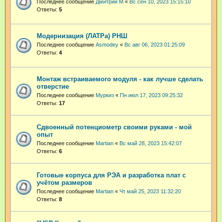
Последнее сообщение
Дмитрий М
«
Вс сен 10, 2023 15:15:10
Ответы:
5
Модернизация (ЛАТРа) РНШ
Последнее сообщение
Asmodey
«
Вс авг 06, 2023 01:25:09
Ответы:
4
Монтаж встраиваемого модуля - как лучше сделать
отверстие
Последнее сообщение
Муркиз
«
Пн июл 17, 2023 09:25:32
Ответы:
17
Сдвоенный потенциометр своими руками - мой
опыт
Последнее сообщение
Martian
«
Вс май 28, 2023 15:42:07
Ответы:
6
Готовые корпуса для РЭА и разработка плат с
учётом размеров
Последнее сообщение
Martian
«
Чт май 25, 2023 11:32:20
Ответы:
8