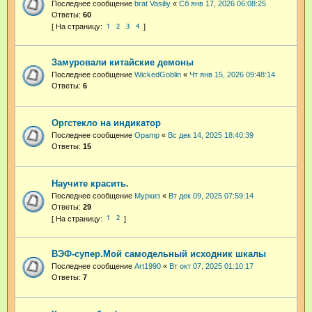
Последнее сообщение
brat Vasiliy
«
Сб янв 17, 2026 06:08:25
Ответы:
60
1
2
3
4
Замуровали китайские демоны
Последнее сообщение
WickedGoblin
«
Чт янв 15, 2026 09:48:14
Ответы:
6
Оргстекло на индикатор
Последнее сообщение
Opamp
«
Вс дек 14, 2025 18:40:39
Ответы:
15
Научите красить.
Последнее сообщение
Муркиз
«
Вт дек 09, 2025 07:59:14
Ответы:
29
1
2
ВЭФ-супер.Мой самодельный исходник шкалы
Последнее сообщение
Art1990
«
Вт окт 07, 2025 01:10:17
Ответы:
7