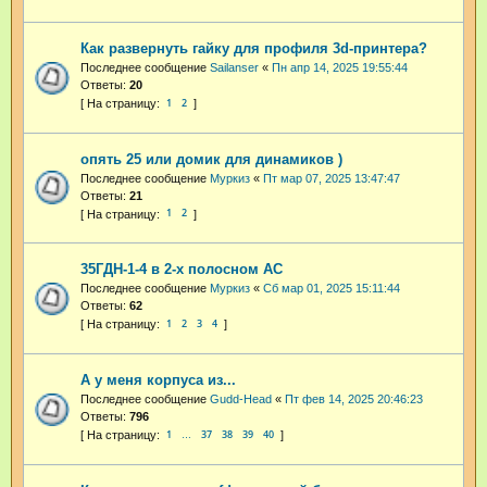
Как развернуть гайку для профиля 3d-принтера?
Последнее сообщение
Sailanser
«
Пн апр 14, 2025 19:55:44
Ответы:
20
1
2
опять 25 или домик для динамиков )
Последнее сообщение
Муркиз
«
Пт мар 07, 2025 13:47:47
Ответы:
21
1
2
35ГДН-1-4 в 2-х полосном АС
Последнее сообщение
Муркиз
«
Сб мар 01, 2025 15:11:44
Ответы:
62
1
2
3
4
А у меня корпуса из...
Последнее сообщение
Gudd-Head
«
Пт фев 14, 2025 20:46:23
Ответы:
796
1
37
38
39
40
…