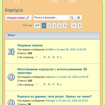
и
Корпуса
с
к
Поиск
Расширенный п
Новая тема
Страница
1
из
11
1
2
3
4
5
11
След.
535 тем
…
Темы
Лицевые панели
Последнее сообщение
dmi886
«
Ср июл 08, 2026 13:29:38
Ответы:
526
1
24
25
26
27
…
Изготовление корпусов с использованием 3D
принтера
Последнее сообщение
Sailanser
«
Сб июл 25, 2026 10:05:48
Ответы:
542
1
25
26
27
28
…
Корпуса из дерева, типа ретро. Нужны ли такие?
Последнее сообщение
Phlanger
«
Сб июл 18, 2026 10:43:20
Ответы:
98