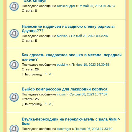
"USB Корпус"
Последнее сообщение
АлександрЛ
«
Чт май 25, 2023 04:36:34
Ответы:
8
Нанесение надписей на заднюю стенку радиолы
Даугава???
Последнее сообщение
Martian
«
Сб май 20, 2023 00:45:07
Ответы:
5
Как сделать квадратное окошко в металл. передней
панели?
Последнее сообщение
pupkinv
«
Пт фев 10, 2023 16:30:58
Ответы:
26
1
2
Выбор компрессора для лакировки корпуса
Последнее сообщение
musor
«
Ср фев 08, 2023 18:37:07
Ответы:
25
1
2
Втулка-переходник на переключатель с вала 4мм >
6мм
Последнее сообщение
electroget
«
Пн фев 06, 2023 17:33:10