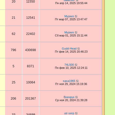
Sailanser
20
11550
Пн апр 14, 2025 19:55:44
Муркиз
21
12541
Пт мар 07, 2025 13:47:47
Муркиз
62
22402
Сб мар 01, 2025 15:11:44
Gudd-Head
796
430698
Пт фев 14, 2025 20:46:23
74LS00
5
8371
Пн фев 10, 2025 12:24:11
sasa1965
25
10064
Пт ноя 29, 2024 15:19:36
Военрук
206
201367
Ср ноя 20, 2024 21:39:28
utr-serp
33
34699