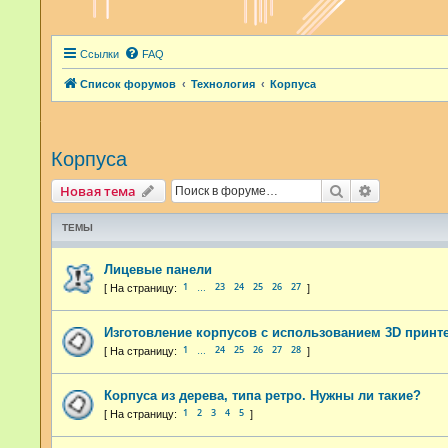
Ссылки
FAQ
Список форумов
Технология
Корпуса
Корпуса
Поиск
Расширенн
Новая тема
ТЕМЫ
Лицевые панели
1
23
24
25
26
27
…
Изготовление корпусов с использованием 3D принт
1
24
25
26
27
28
…
Корпуса из дерева, типа ретро. Нужны ли такие?
1
2
3
4
5