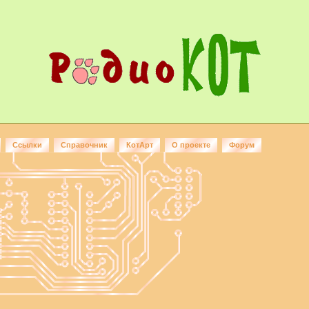
Ссылки
Справочник
КотАрт
О проекте
Форум