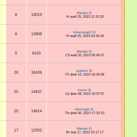
Martian
8
10019
Чт май 25, 2023 11:32:20
АлександрЛ
8
13908
Чт май 25, 2023 04:36:34
Martian
5
8103
Сб май 20, 2023 00:45:07
pupkinv
26
16439
Пт фев 10, 2023 16:30:58
musor
25
14837
Ср фев 08, 2023 18:37:07
electroget
25
14614
Пн фев 06, 2023 17:33:10
Martian
17
12502
Вт янв 17, 2023 20:17:17