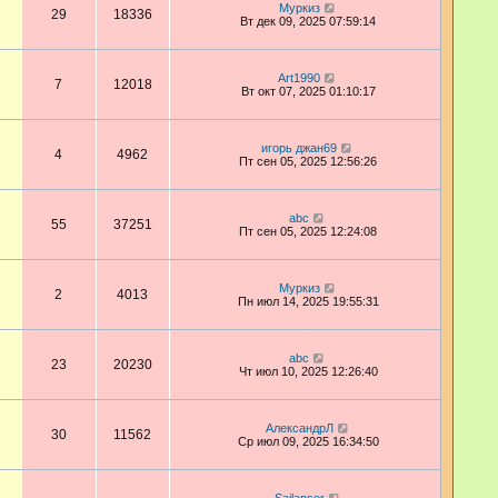
Муркиз
29
18336
Вт дек 09, 2025 07:59:14
Art1990
7
12018
Вт окт 07, 2025 01:10:17
игорь джан69
4
4962
Пт сен 05, 2025 12:56:26
abc
55
37251
Пт сен 05, 2025 12:24:08
Муркиз
2
4013
Пн июл 14, 2025 19:55:31
abc
23
20230
Чт июл 10, 2025 12:26:40
АлександрЛ
30
11562
Ср июл 09, 2025 16:34:50