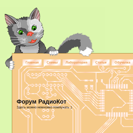
Главная
Схемы
Лаборатория
Статьи
Обучалка
Форум РадиоКот
Здесь можно немножко помяукать :)