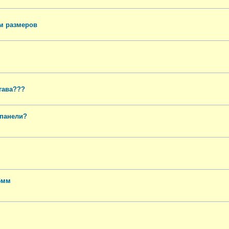
ом размеров
гава???
 панели?
6мм