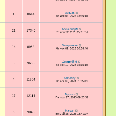
oleg235
1
8644
Вс дек 03, 2023 18:50:18
АлександрЛ
21
17345
Ср ноя 22, 2023 22:13:51
Валериевич
14
8958
Чт ноя 09, 2023 20:38:46
Дмитрий М
5
9668
Вс сен 10, 2023 15:15:10
Asmodey
4
11364
Вс авг 06, 2023 01:25:09
Муркиз
17
12114
Пн июл 17, 2023 09:25:32
Martian
6
9048
Вс май 28, 2023 15:42:07