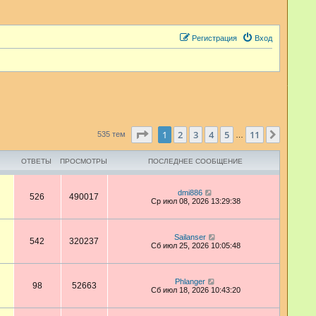
Регистрация
Вход
Страница
1
из
11
1
2
3
4
5
11
След.
535 тем
…
ОТВЕТЫ
ПРОСМОТРЫ
ПОСЛЕДНЕЕ СООБЩЕНИЕ
dmi886
526
490017
Ср июл 08, 2026 13:29:38
Sailanser
542
320237
Сб июл 25, 2026 10:05:48
Phlanger
98
52663
Сб июл 18, 2026 10:43:20