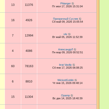
Phlanger
13
11376
Пт июл 17, 2026 15:31:04
Призрачный Суслик
16
4926
Сб май 09, 2026 15:05:54
viiv
7
12994
Вт май 05, 2026 11:52:39
АлександрЛ
4
4086
Пн мар 09, 2026 00:52:51
brat Vasiliy
60
78163
Сб янв 17, 2026 06:08:25
WickedGoblin
6
8810
Чт янв 15, 2026 09:48:14
Opamp
15
11304
Вс дек 14, 2025 18:40:39