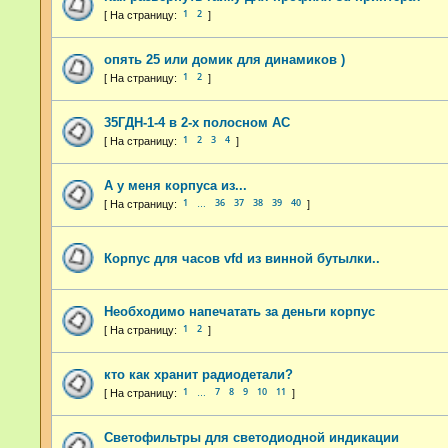
1
2
опять 25 или домик для динамиков )
1
2
35ГДН-1-4 в 2-х полосном АС
1
2
3
4
А у меня корпуса из...
1
36
37
38
39
40
…
Корпус для часов vfd из винной бутылки..
Необходимо напечатать за деньги корпус
1
2
кто как хранит радиодетали?
1
7
8
9
10
11
…
Светофильтры для светодиодной индикации