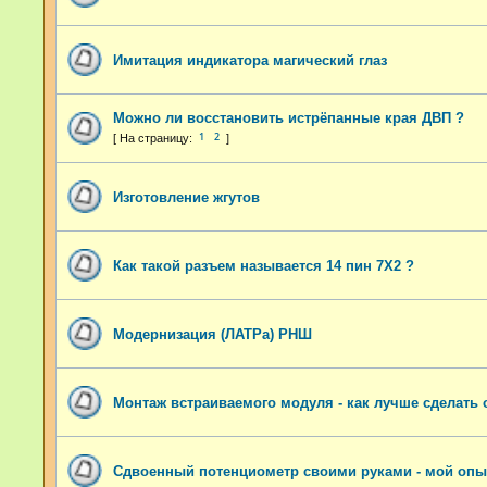
Имитация индикатора магический глаз
Можно ли восстановить истрёпанные края ДВП ?
1
2
Изготовление жгутов
Как такой разъем называется 14 пин 7Х2 ?
Модернизация (ЛАТРа) РНШ
Монтаж встраиваемого модуля - как лучше сделать 
Сдвоенный потенциометр своими руками - мой опы