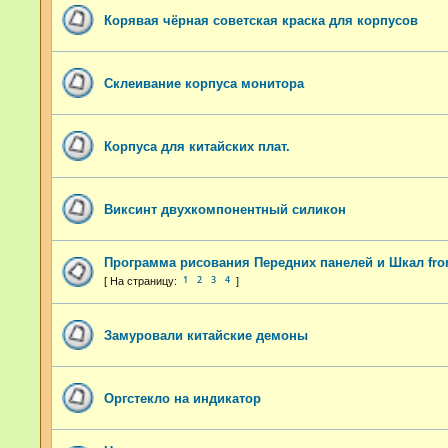
Корявая чёрная советская краска для корпусов
Склеивание корпуса монитора
Корпуса для китайских плат.
Виксинт двухкомпонентный силикон
Программа рисования Передних панелей и Шкал fron
1
2
3
4
Замуровали китайские демоны
Оргстекло на индикатор