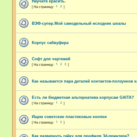
Научите красить.
1
2
ВЭФ-супер.Мой самодельный исходник шкалы
Корпус сабвуфера
Софт для чертежей
1
2
3
Как называется пара деталей контактов-ползунков к
Есть ли бюджетная альтернатива корпусам GAITA?
1
2
Ищем советские пластиковые кнопки
1
2
Как развернуть гайку для профиля 3d-принтера?