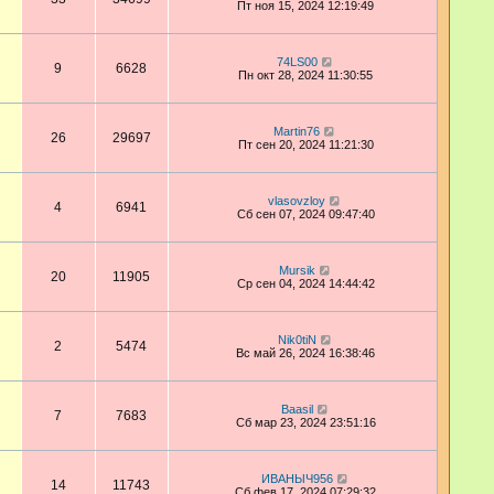
Пт ноя 15, 2024 12:19:49
74LS00
9
6628
Пн окт 28, 2024 11:30:55
Martin76
26
29697
Пт сен 20, 2024 11:21:30
vlasovzloy
4
6941
Сб сен 07, 2024 09:47:40
Mursik
20
11905
Ср сен 04, 2024 14:44:42
Nik0tiN
2
5474
Вс май 26, 2024 16:38:46
Baasil
7
7683
Сб мар 23, 2024 23:51:16
ИВАНЫЧ956
14
11743
Сб фев 17, 2024 07:29:32