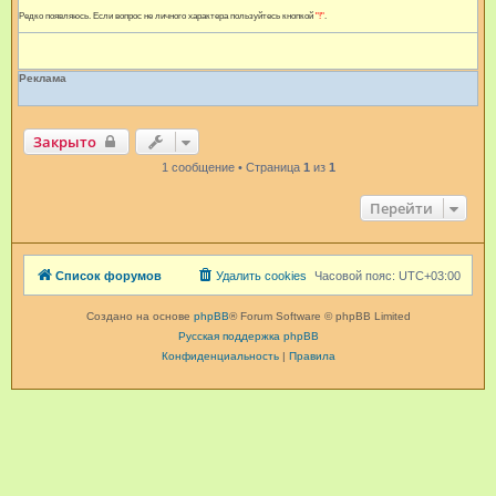
Редко появляюсь. Если вопрос не личного характера пользуйтесь кнопкой
"!"
.
Реклама
Закрыто
1 сообщение • Страница
1
из
1
Перейти
Список форумов
Удалить cookies
Часовой пояс:
UTC+03:00
Создано на основе
phpBB
® Forum Software © phpBB Limited
Русская поддержка phpBB
Конфиденциальность
|
Правила