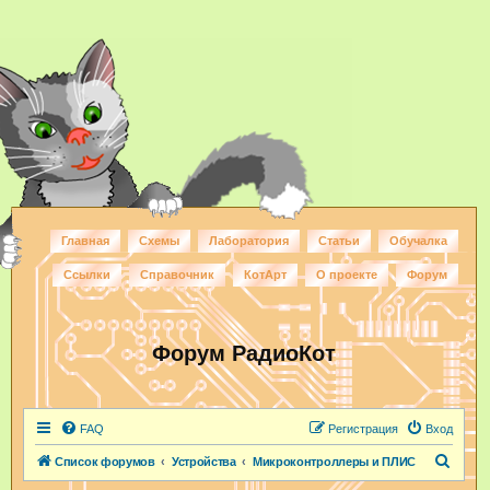
Главная
Схемы
Лаборатория
Статьи
Обучалка
Ссылки
Справочник
КотАрт
О проекте
Форум
Форум РадиоКот
FAQ
Регистрация
Вход
П
Список форумов
Устройства
Микроконтроллеры и ПЛИС
о