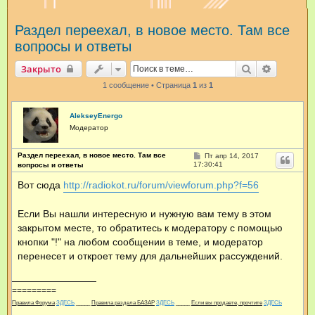
и
Раздел переехал, в новое место. Там все
с
вопросы и ответы
к
Поиск
Расшире
Закрыто
1 сообщение • Страница
1
из
1
AlekseyEnergo
Модератор
Раздел переехал, в новое место. Там все
С
Пт апр 14, 2017
о
17:30:41
вопросы и ответы
о
б
Вот сюда
http://radiokot.ru/forum/viewforum.php?f=56
щ
е
н
Если Вы нашли интересную и нужную вам тему в этом
и
е
закрытом месте, то обратитесь к модератору с помощью
кнопки "!" на любом сообщении в теме, и модератор
перенесет и откроет тему для дальнейших рассуждений.
=========
Правила Форума
ЗДЕСЬ
_____
Правила раздела БАЗАР
ЗДЕСЬ
_____
Если вы продаете, прочтите
ЗДЕСЬ