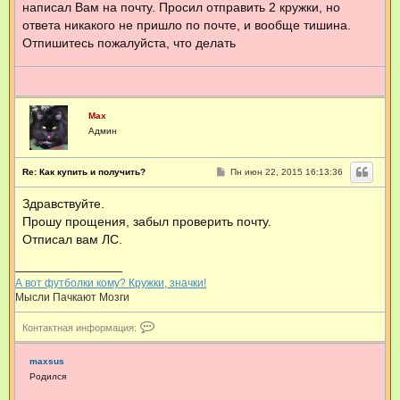
н
написал Вам на почту. Просил отправить 2 кружки, но
е
ф
н
ответа никакого не пришло по почте, и вообще тишина.
о
и
р
Отпишитесь пожалуйста, что делать
е
м
а
ц
и
я
п
Max
о
Админ
л
ь
з
С
Re: Как купить и получить?
Пн июн 22, 2015 16:13:36
о
о
в
о
Здравствуйте.
а
б
щ
т
Прошу прощения, забыл проверить почту.
е
е
н
Отписал вам ЛС.
л
и
я
е
M
a
А вот футболки кому? Кружки, значки!
x
Мысли Пачкают Мозги
К
Контактная информация:
о
н
т
maxsus
а
Родился
к
т