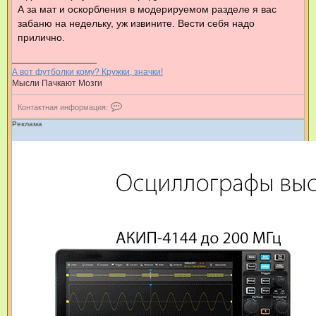
А за мат и оскорбления в модерируемом разделе я вас
забаню на недельку, уж извините. Вести себя надо
прилично.
А вот футболки кому? Кружки, значки!
Мысли Пачкают Мозги
К
Контактная информация:
о
н
Реклама
т
а
к
т
н
а
я
и
н
ф
о
р
м
а
ц
и
я
п
о