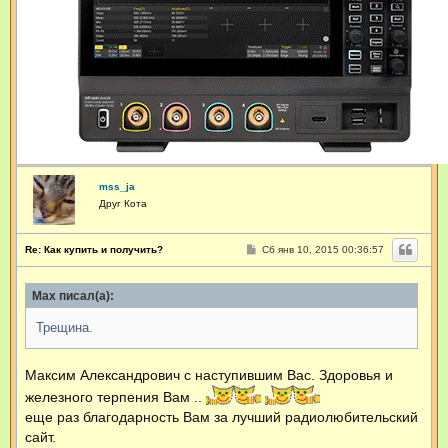
л
ь
з
о
в
а
т
е
л
я
M
a
x
mss_ja
Друг Кота
С
Re: Как купить и получить?
Сб янв 10, 2015 00:36:57
о
о
б
Max писал(а):
щ
е
н
Трещина.
и
е
Максим Александрович с наступившим Вас. Здоровья и
железного терпения Вам ..
еще раз благодарность Вам за лучший радиолюбительский
сайт.