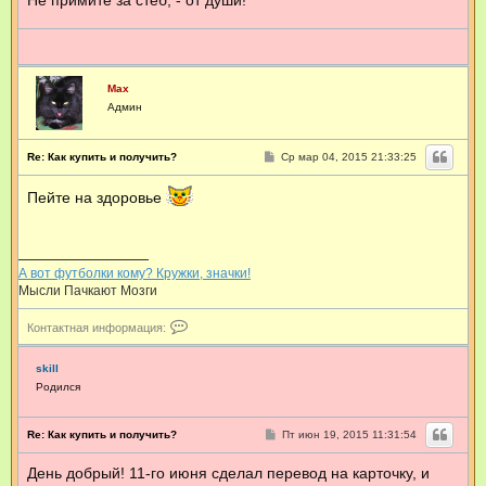
Не примите за стёб, - от души!
Max
Админ
С
Re: Как купить и получить?
Ср мар 04, 2015 21:33:25
о
о
Пейте на здоровье
б
щ
е
н
и
е
А вот футболки кому? Кружки, значки!
Мысли Пачкают Мозги
К
Контактная информация:
о
н
т
skill
а
Родился
к
т
н
С
Re: Как купить и получить?
Пт июн 19, 2015 11:31:54
а
о
я
о
День добрый! 11-го июня сделал перевод на карточку, и
б
и
щ