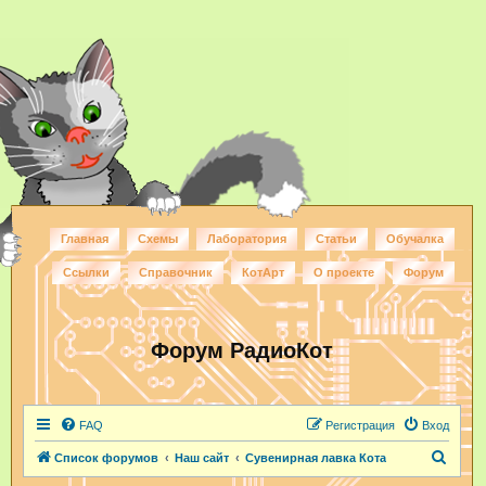
Главная
Схемы
Лаборатория
Статьи
Обучалка
Ссылки
Справочник
КотАрт
О проекте
Форум
Форум РадиоКот
FAQ
Регистрация
Вход
П
Список форумов
Наш сайт
Сувенирная лавка Кота
о