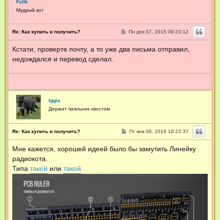
т
Fallk
а
Мудрый кот
к
т
н
С
Re: Как купить и получить?
Пн дек 07, 2015 09:23:12
а
о
я
о
Кстати, проверте почту, а то уже два письма отправил,
б
и
щ
н
недождался и перевод сделал.
е
ф
н
о
и
р
е
м
а
ц
Iggis
и
Держит паяльник хвостом
я
п
о
С
Re: Как купить и получить?
Пт янв 08, 2016 18:23:37
л
о
ь
о
з
Мне кажется, хорошей идеей было бы замутить Линейку
б
о
щ
радиокота.
в
е
н
а
Типа
такой
или
такой
и
т
е
е
л
я
M
a
x