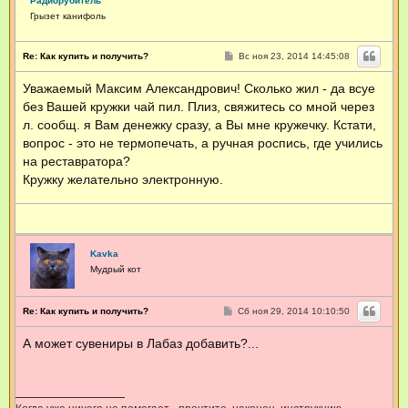
Радиорубитель
о
Грызет канифоль
р
м
а
С
Re: Как купить и получить?
Вс ноя 23, 2014 14:45:08
ц
о
и
о
я
Уважаемый Максим Александрович! Сколько жил - да всуе
б
п
щ
без Вашей кружки чай пил. Плиз, свяжитесь со мной через
о
е
н
л
л. сообщ. я Вам денежку сразу, а Вы мне кружечку. Кстати,
и
ь
вопрос - это не термопечать, а ручная роспись, где учились
е
з
на реставратора?
о
в
Кружку желательно электронную.
а
т
е
л
я
G
Kavka
o
Мудрый кот
r
d
o
С
Re: Как купить и получить?
Сб ноя 29, 2014 10:10:50
n
о
S
о
h
А может сувениры в Лабаз добавить?...
б
u
щ
m
е
н
w
и
a
е
y