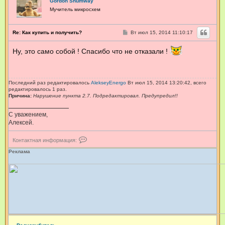
Gordon Shumway
т
Мучитель микросхем
н
а
я
С
Re: Как купить и получить?
Вт июл 15, 2014 11:10:17
и
о
н
о
ф
Ну, это само собой ! Спасибо что не отказали !
б
о
щ
р
е
н
м
и
а
е
ц
Последний раз редактировалось
AlekseyEnergo
Вт июл 15, 2014 13:20:42, всего
и
редактировалось 1 раз.
Причина:
Нарушение пункта 2.7. Подредактировал. Предупредил!!
я
п
о
С уважением,
л
Алексей.
ь
з
К
о
Контактная информация:
о
в
н
Реклама
а
т
т
а
е
к
л
т
я
н
M
а
a
я
x
и
н
ф