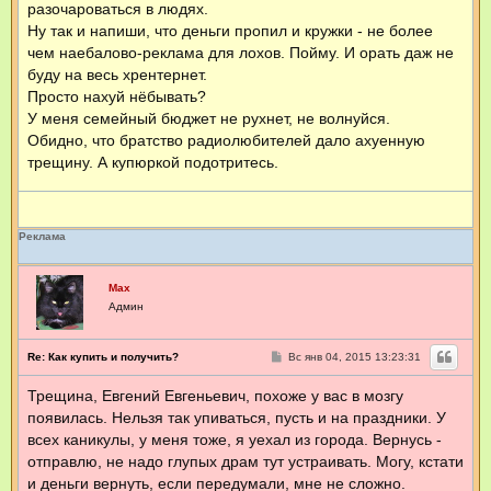
разочароваться в людях.
Ну так и напиши, что деньги пропил и кружки - не более
чем наебалово-реклама для лохов. Пойму. И орать даж не
буду на весь хрентернет.
Просто нахуй нёбывать?
У меня семейный бюджет не рухнет, не волнуйся.
Обидно, что братство радиолюбителей дало ахуенную
трещину. А купюркой подотритесь.
Реклама
Max
Админ
С
Re: Как купить и получить?
Вс янв 04, 2015 13:23:31
о
о
Трещина, Евгений Евгеньевич, похоже у вас в мозгу
б
щ
появилась. Нельзя так упиваться, пусть и на праздники. У
е
н
всех каникулы, у меня тоже, я уехал из города. Вернусь -
и
отправлю, не надо глупых драм тут устраивать. Могу, кстати
е
и деньги вернуть, если передумали, мне не сложно.