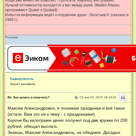
Когда уже ничего не помогает - прочтите, наконец, инструкцию.
Лучший оптимизатор находится у вас между ушей. (Майкл Абраш,
программист Quake и QuakeII)
Избыток информации ведёт к оскудению души - Леонтьев А. (сказано в
1965 г.)
Реклама
Радиорубитель
Грызет канифоль
С
Re: Как купить и получить?
Сб янв 03, 2015 19:19:01
о
о
Максим Александрович, я понимаю праздники и всё такое
б
щ
(кстати, Вам это ни к чему - с праздниками).
е
н
Короче Вы килограмм денег получил под две кружки по 200
и
рублей, обещал выслать.
е
Знаешь, Максим Александровичь, не обеднею. Досадно