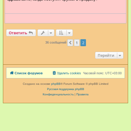
щ
е
н
и
е
Ответить
1
2
Пред.
36 сообщений
Перейти
Список форумов
Удалить cookies
Часовой пояс:
UTC+03:00
Создано на основе
phpBB
® Forum Software © phpBB Limited
Русская поддержка phpBB
Конфиденциальность
|
Правила