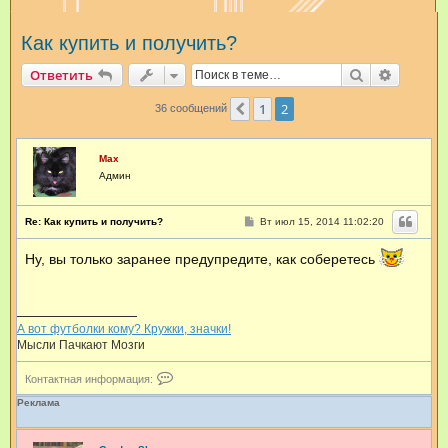
и
Как купить и получить?
с
к
Поиск
Расшир
Ответить
1
2
Пред.
36 сообщений
Max
Админ
С
Re: Как купить и получить?
Вт июл 15, 2014 11:02:20
о
о
Ну, вы только заранее предупредите, как соберетесь
б
щ
е
н
и
е
А вот футболки кому? Кружки, значки!
Мысли Пачкают Мозги
К
Контактная информация:
о
н
Реклама
т
а
к