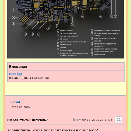
Вложения
ruler.jpg
(61.46 КБ) 8684 Скачивания
Surikat
Встал на лапы
С
Re: Как купить и получить?
Пт авг 13, 2021 22:17:25
о
о
здравствйте, когда поступят кружки в продажу?
б