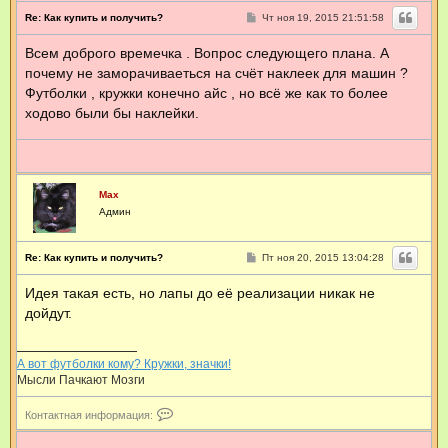
н
С
Re: Как купить и получить?
Чт ноя 19, 2015 21:51:58
а
о
я
о
Всем доброго времечка . Вопрос следующего плана. А
б
и
щ
н
почему не заморачиваеться на счёт наклеек для машин ?
е
ф
н
Футболки , кружки конечно айс , но всё же как то более
о
и
р
ходово были бы наклейки.
е
м
а
ц
и
я
п
Max
о
Админ
л
ь
з
С
Re: Как купить и получить?
Пт ноя 20, 2015 13:04:28
о
о
в
о
Идея такая есть, но лапы до её реализации никак не
а
б
щ
т
дойдут.
е
е
н
л
и
я
е
M
А вот футболки кому? Кружки, значки!
a
Мысли Пачкают Мозги
x
К
Контактная информация:
о
н