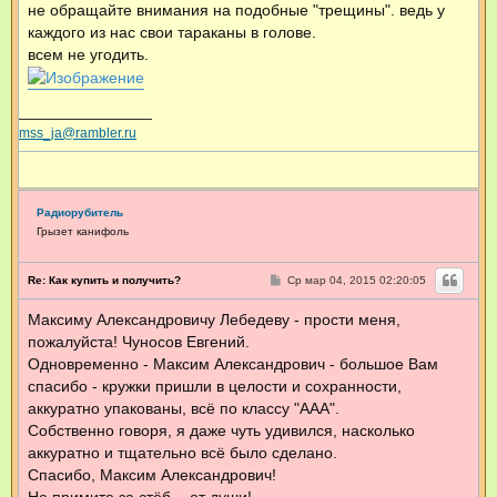
не обращайте внимания на подобные "трещины". ведь у
каждого из нас свои тараканы в голове.
всем не угодить.
mss_ja@rambler.ru
Радиорубитель
Грызет канифоль
С
Re: Как купить и получить?
Ср мар 04, 2015 02:20:05
о
о
Максиму Александровичу Лебедеву - прости меня,
б
щ
пожалуйста! Чуносов Евгений.
е
н
Одновременно - Максим Александрович - большое Вам
и
спасибо - кружки пришли в целости и сохранности,
е
аккуратно упакованы, всё по классу "ААА".
Собственно говоря, я даже чуть удивился, насколько
аккуратно и тщательно всё было сделано.
Спасибо, Максим Александрович!