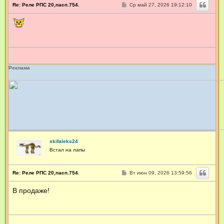
С
Re: Реле РПС 20,пасп.754.
Ср май 27, 2026 19:12:10
о
о
б
щ
е
н
и
е
Реклама
skifaleks24
Встал на лапы
С
Re: Реле РПС 20,пасп.754.
Вт июн 09, 2026 13:59:56
о
о
В продаже!
б
щ
е
н
и
е