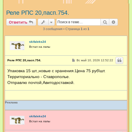
и
Реле РПС 20,пасп.754.
с
к
Поиск
Расшир
Ответить
3 сообщения • Страница
1
из
1
skifaleks24
Встал на лапы
С
Реле РПС 20,пасп.754.
Вс май 10, 2026 12:52:22
о
о
Упаковка 15 шт.,новые с хранения.Цена 75 руб\шт.
б
щ
Территориально - Ставрополье.
е
н
Отправлю почтой,Авитодоставкой.
и
е
Реклама
skifaleks24
Встал на лапы