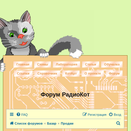
Главная
Схемы
Лаборатория
Статьи
Обучалка
Ссылки
Справочник
КотАрт
О проекте
Форум
Форум РадиоКот
FAQ
Регистрация
Вход
П
Список форумов
Базар
Продам
о