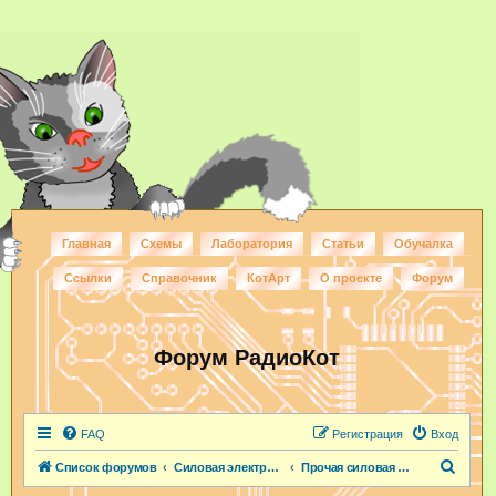
Главная
Схемы
Лаборатория
Статьи
Обучалка
Ссылки
Справочник
КотАрт
О проекте
Форум
Форум РадиоКот
FAQ
Регистрация
Вход
П
Список форумов
Силовая электроника
Прочая силовая электроника
о