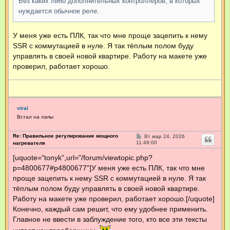
Без каких либо дополнительных контроллеров, в которых
нуждается обычное реле.
У меня уже есть ПЛК, так что мне проще зацепить к нему
SSR с коммутацией в нуле. Я так тёплым полом буду
управлять в своей новой квартире. Работу на макете уже
проверил, работает хорошо.
vtral
Встал на лапы
Re: Правильное регулирование мощного
С
Вт мар 24, 2026
о
11:49:00
нагревателя
о
б
[uquote="tonyk",url="/forum/viewtopic.php?
щ
p=4800677#p4800677"]У меня уже есть ПЛК, так что мне
е
н
проще зацепить к нему SSR с коммутацией в нуле. Я так
и
е
тёплым полом буду управлять в своей новой квартире.
Работу на макете уже проверил, работает хорошо.[/uquote]
Конечно, каждый сам решит, что ему удобнее применить.
Главное не ввести в заблуждение того, кто все эти тексты