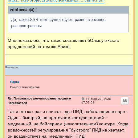
https://fast-project.ru/articles/kaskad ... vanie.html
vtral писал(а):
Да, такие SSR тоже существуют, разве что менее
распространены
Мне показалось, что такие составляют бОльшую часть
предложений на том же Алике.
Реклама
Rapra
Вымогатель припоя
Re: Правильное регулирование мощного
С
Пн мар 23, 2026
о
17:57:58
нагревателя
о
б
Так я его как раз и описал - два ПИД, работающие в паре.
щ
Один - быстрый, на проточном контуре, второй -
е
н
медленный, на бойлерном (накопительном) контуре. Когда
и
е
возможностей регулирования "быстрого" ПИД не хватает,
он воздействует на "медленный" ПИД.