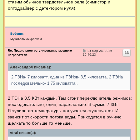
ставим обычное твердотельное реле (симистор и
оптодрайвер с детектором нуля).
Бубоник
Мучитель микросхем
Re: Правильное регулирование мощного
С
Вт мар 24, 2026
о
19:46:23
нагревателя
о
б
щ
АлександрЛ писал(а):
е
н
2 ТЭНа- 7 киловатт, один из ТЭНов- 3,5 киловатта, 2 ТЭНа
и
е
последовательно- 1,75 киловатта..
2 ТЭНа 3.5 КВт каждый. Там стоит переключатель режимов:
последовательно, один, параллельно. В сумме 7 КВт.
Регулировка температуры получается ступенчатая. И
зависит от скорости потока воды. Приходится в ручную
щелкать то больше то меньше.
vtral писал(а):