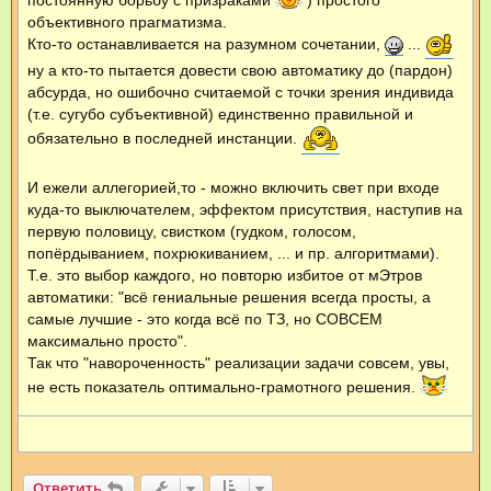
постоянную борьбу с призраками
) простого
объективного прагматизма.
Кто-то останавливается на разумном сочетании,
...
ну а кто-то пытается довести свою автоматику до (пардон)
абсурда, но ошибочно считаемой с точки зрения индивида
(т.е. сугубо субъективной) единственно правильной и
обязательно в последней инстанции.
И ежели аллегорией,то - можно включить свет при входе
куда-то выключателем, эффектом присутствия, наступив на
первую половицу, свистком (гудком, голосом,
попёрдыванием, похрюкиванием, ... и пр. алгоритмами).
Т.е. это выбор каждого, но повторю избитое от мЭтров
автоматики: "всё гениальные решения всегда просты, а
самые лучшие - это когда всё по ТЗ, но СОВСЕМ
максимально просто".
Так что "навороченность" реализации задачи совсем, увы,
не есть показатель оптимально-грамотного решения.
Ответить