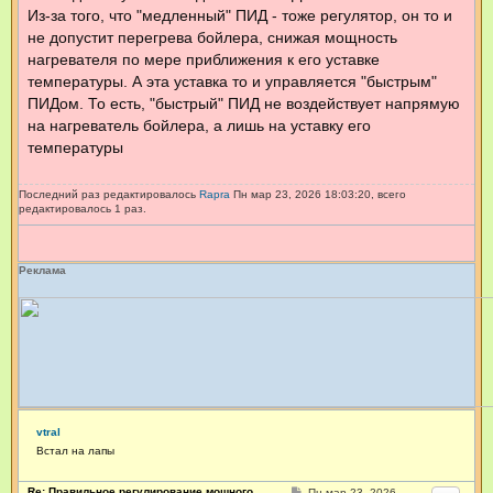
Из-за того, что "медленный" ПИД - тоже регулятор, он то и
не допустит перегрева бойлера, снижая мощность
нагревателя по мере приближения к его уставке
температуры. А эта уставка то и управляется "быстрым"
ПИДом. То есть, "быстрый" ПИД не воздействует напрямую
на нагреватель бойлера, а лишь на уставку его
температуры
Последний раз редактировалось
Rapra
Пн мар 23, 2026 18:03:20, всего
редактировалось 1 раз.
Реклама
vtral
Встал на лапы
Re: Правильное регулирование мощного
С
Пн мар 23, 2026