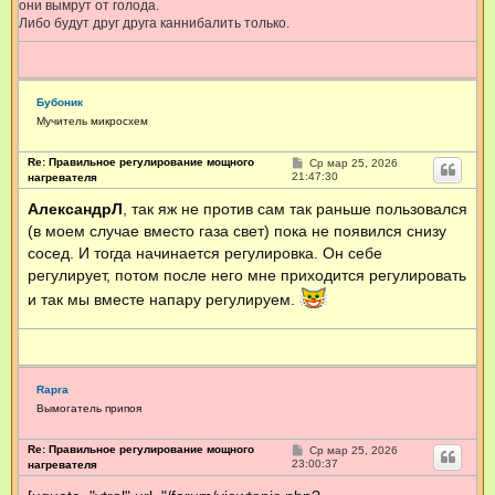
они вымрут от голода.
Либо будут друг друга каннибалить только.
Бубоник
Мучитель микросхем
Re: Правильное регулирование мощного
С
Ср мар 25, 2026
о
21:47:30
нагревателя
о
б
АлександрЛ
, так яж не против сам так раньше пользовался
щ
(в моем случае вместо газа свет) пока не появился снизу
е
н
сосед. И тогда начинается регулировка. Он себе
и
е
регулирует, потом после него мне приходится регулировать
и так мы вместе напару регулируем.
Rapra
Вымогатель припоя
Re: Правильное регулирование мощного
С
Ср мар 25, 2026
о
23:00:37
нагревателя
о
б