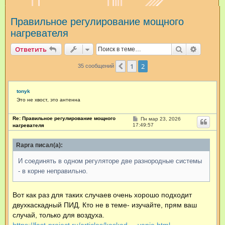
и
Правильное регулирование мощного
с
нагревателя
к
Поиск
Расшир
Ответить
1
2
Пред.
35 сообщений
tonyk
Это не хвост, это антенна
Re: Правильное регулирование мощного
С
Пн мар 23, 2026
о
17:49:57
нагревателя
о
б
щ
Rapra писал(а):
е
н
И соединять в одном регуляторе две разнородные системы
и
е
- в корне неправильно.
Вот как раз для таких случаев очень хорошо подходит
двухкаскадный ПИД. Кто не в теме- изучайте, прям ваш
случай, только для воздуха.