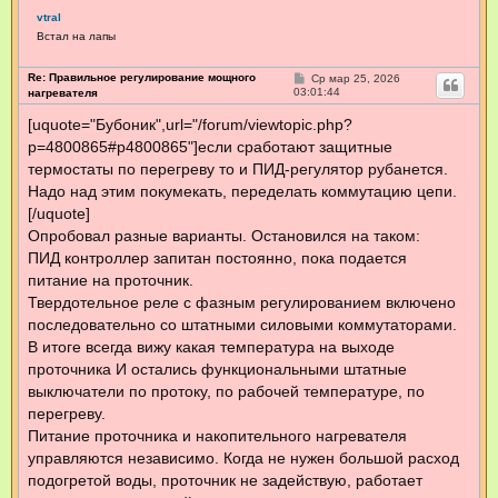
vtral
Встал на лапы
Re: Правильное регулирование мощного
С
Ср мар 25, 2026
о
03:01:44
нагревателя
о
б
[uquote="Бубоник",url="/forum/viewtopic.php?
щ
p=4800865#p4800865"]если сработают защитные
е
н
термостаты по перегреву то и ПИД-регулятор рубанется.
и
е
Надо над этим покумекать, переделать коммутацию цепи.
[/uquote]
Опробовал разные варианты. Остановился на таком:
ПИД контроллер запитан постоянно, пока подается
питание на проточник.
Твердотельное реле с фазным регулированием включено
последовательно со штатными силовыми коммутаторами.
В итоге всегда вижу какая температура на выходе
проточника И остались функциональными штатные
выключатели по протоку, по рабочей температуре, по
перегреву.
Питание проточника и накопительного нагревателя
управляются независимо. Когда не нужен большой расход
подогретой воды, проточник не задействую, работает