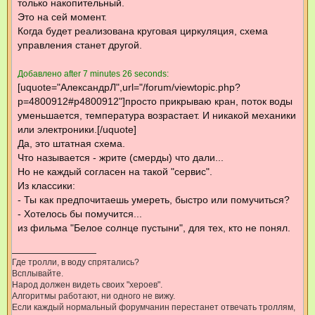
только накопительный.
Это на сей момент.
Когда будет реализована круговая циркуляция, схема
управления станет другой.
Добавлено after 7 minutes 26 seconds:
[uquote="АлександрЛ",url="/forum/viewtopic.php?
p=4800912#p4800912"]просто прикрываю кран, поток воды
уменьшается, температура возрастает. И никакой механики
или электроники.[/uquote]
Да, это штатная схема.
Что называется - жрите (смерды) что дали...
Но не каждый согласен на такой "сервис".
Из классики:
- Ты как предпочитаешь умереть, быстро или помучиться?
- Хотелось бы помучится...
из фильма "Белое солнце пустыни", для тех, кто не понял.
Где тролли, в воду спрятались?
Всплывайте.
Народ должен видеть своих "хероев".
Алгоритмы работают, ни одного не вижу.
Если каждый нормальный форумчанин перестанет отвечать троллям,