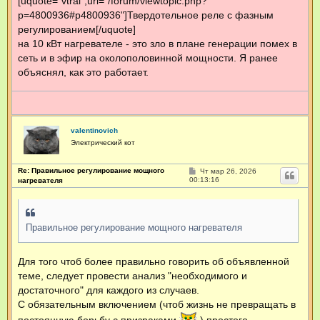
[uquote="vtral",url="/forum/viewtopic.php?
щ
p=4800936#p4800936"]Твердотельное реле с фазным
е
н
регулированием[/uquote]
и
е
на 10 кВт нагревателе - это зло в плане генерации помех в
сеть и в эфир на околополовинной мощности. Я ранее
объяснял, как это работает.
valentinovich
Электрический кот
Re: Правильное регулирование мощного
С
Чт мар 26, 2026
о
00:13:16
нагревателя
о
б
щ
е
н
Правильное регулирование мощного нагревателя
и
е
Для того чтоб более правильно говорить об объявленной
теме, следует провести анализ "необходимого и
достаточного" для каждого из случаев.
С обязательным включением (чтоб жизнь не превращать в