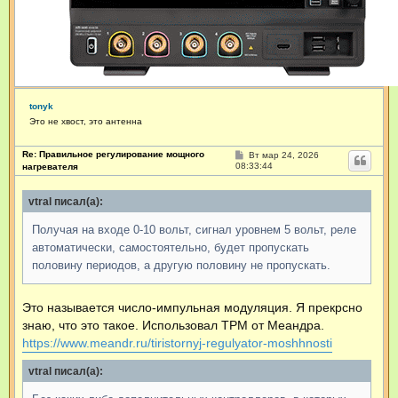
tonyk
Это не хвост, это антенна
Re: Правильное регулирование мощного
С
Вт мар 24, 2026
о
08:33:44
нагревателя
о
б
щ
vtral писал(а):
е
н
Получая на входе 0-10 вольт, сигнал уровнем 5 вольт, реле
и
е
автоматически, самостоятельно, будет пропускать
половину периодов, а другую половину не пропускать.
Это называется число-импульная модуляция. Я прекрсно
знаю, что это такое. Использовал ТРМ от Меандра.
https://www.meandr.ru/tiristornyj-regulyator-moshhnosti
vtral писал(а):