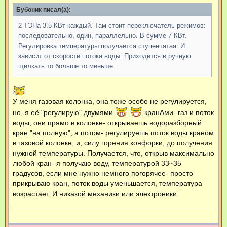
б
щ
Бубоник писал(а):
е
н
2 ТЭНа 3.5 КВт каждый. Там стоит переключатель режимов:
и
е
последовательно, один, параллельно. В сумме 7 КВт.
Регулировка температуры получается ступенчатая. И
зависит от скорости потока воды. Приходится в ручную
щелкать то больше то меньше.
У меня газовая колонка, она тоже особо не регулируется,
но, я её "регулирую" двумями
кранАми- газ и поток
воды, они прямо в колонке- открываешь водоразборный
кран "на полную", а потом- регулируешь поток воды краном
в газовой колонке, и, силу горения конфорки, до получения
нужной температуры. Получается, что, открыв максимально
любой кран- я получаю воду, температурой 33~35
градусов, если мне нужно немного погорячее- просто
прикрываю кран, поток воды уменьшается, температура
возрастает. И никакой механики или электроники.