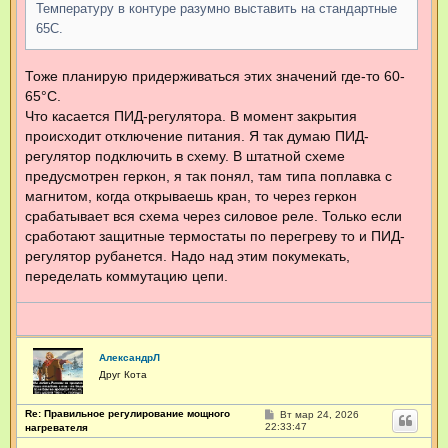
Температуру в контуре разумно выставить на стандартные
65С.
Тоже планирую придерживаться этих значений где-то 60-
65°С.
Что касается ПИД-регулятора. В момент закрытия
происходит отключение питания. Я так думаю ПИД-
регулятор подключить в схему. В штатной схеме
предусмотрен геркон, я так понял, там типа поплавка с
магнитом, когда открываешь кран, то через геркон
срабатывает вся схема через силовое реле. Только если
сработают защитные термостаты по перегреву то и ПИД-
регулятор рубанется. Надо над этим покумекать,
переделать коммутацию цепи.
АлександрЛ
Друг Кота
Re: Правильное регулирование мощного
С
Вт мар 24, 2026
о
22:33:47
нагревателя
о