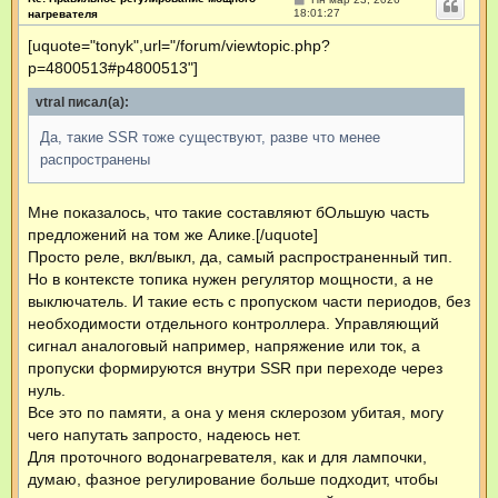
о
18:01:27
нагревателя
о
б
[uquote="tonyk",url="/forum/viewtopic.php?
щ
p=4800513#p4800513"]
е
н
и
vtral писал(а):
е
Да, такие SSR тоже существуют, разве что менее
распространены
Мне показалось, что такие составляют бОльшую часть
предложений на том же Алике.[/uquote]
Просто реле, вкл/выкл, да, самый распространенный тип.
Но в контексте топика нужен регулятор мощности, а не
выключатель. И такие есть с пропуском части периодов, без
необходимости отдельного контроллера. Управляющий
сигнал аналоговый например, напряжение или ток, а
пропуски формируются внутри SSR при переходе через
нуль.
Все это по памяти, а она у меня склерозом убитая, могу
чего напутать запросто, надеюсь нет.
Для проточного водонагревателя, как и для лампочки,
думаю, фазное регулирование больше подходит, чтобы