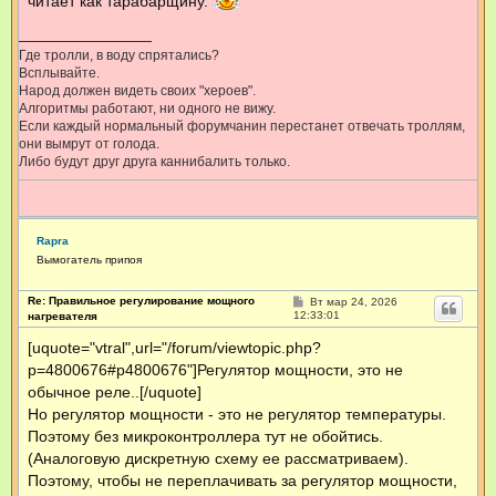
читает как тарабарщину.
Где тролли, в воду спрятались?
Всплывайте.
Народ должен видеть своих "хероев".
Алгоритмы работают, ни одного не вижу.
Если каждый нормальный форумчанин перестанет отвечать троллям,
они вымрут от голода.
Либо будут друг друга каннибалить только.
Rapra
Вымогатель припоя
Re: Правильное регулирование мощного
С
Вт мар 24, 2026
о
12:33:01
нагревателя
о
б
[uquote="vtral",url="/forum/viewtopic.php?
щ
p=4800676#p4800676"]Регулятор мощности, это не
е
н
обычное реле..[/uquote]
и
е
Но регулятор мощности - это не регулятор температуры.
Поэтому без микроконтроллера тут не обойтись.
(Аналоговую дискретную схему ее рассматриваем).
Поэтому, чтобы не переплачивать за регулятор мощности,