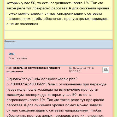
которых у вас 50, то есть погрешность всего 1%. Так что
такое реле тут прекрасно работает. А для снижения уровня
помех можно завести сигнал синхронизации с сетевым
напряжениям, чтобы обеспечить пропуск целых периодов,
а не их половинок.
Реклама
vtral
Встал на лапы
Re: Правильное регулирование мощного
С
Вт мар 24, 2026
о
08:16:26
нагревателя
о
б
[uquote="tonyk",url="/forum/viewtopic.php?
щ
p=4800669#p4800669"]Реле с отключением при переходе
е
н
через ноль после команды на выключение пропустит
и
е
максимум полпериода, которых у вас 50, то есть
погрешность всего 1%. Так что такое реле тут прекрасно
работает. А для снижения уровня помех можно завести
сигнал синхронизации с сетевым напряжениям, чтобы
обеспечить пропуск целых периодов, а не их половинок.