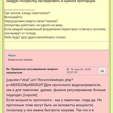
каждую полуволну кастрировать в нужной пропорции.
Где тролли, в воду спрятались?
Всплывайте.
Народ должен видеть своих "хероев".
Алгоритмы работают, ни одного не вижу.
Если каждый нормальный форумчанин перестанет отвечать троллям,
они вымрут от голода.
Либо будут друг друга каннибалить только.
Rapra
Вымогатель припоя
Re: Правильное регулирование мощного
С
Пн мар 23, 2026
о
18:07:23
нагревателя
о
б
[uquote="vtral",url="/forum/viewtopic.php?
щ
p=4800520#p4800520"]Для проточного водонагревателя,
е
н
как и для лампочки, думаю, фазное регулирование больше
и
е
подходит,.[/uquote]
Если мощность проточного - как у лампочки, тогда да. Но
проточные тоже могут быть на киловатты мощности,
поскольку у них важна быстрота нагрева. Так что и в