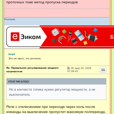
проточных тоже метод пропуска периодов.
Реклама
tonyk
Это не хвост, это антенна
Re: Правильное регулирование мощного
С
Вт мар 24, 2026
о
07:06:41
нагревателя
о
б
щ
vtral писал(а):
е
н
Но в контексте топика нужен регулятор мощности, а не
и
е
выключатель
Реле с отключением при переходе через ноль после
команды на выключение пропустит максимум полпериода,