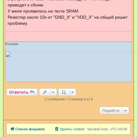
приводит к сбоям.
У меня проявилось на тесте SRAM.
Резистор около 10к от "GND_X" и "VDD_X" на общий решит
проблему.
Реклама
Ответить
2 сообщения • Страница
1
из
1
Перейти
Список форумов
Удалить cookies
Часовой пояс:
UTC+03:00