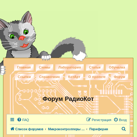
Главная
Схемы
Лаборатория
Статьи
Обучалка
Ссылки
Справочник
КотАрт
О проекте
Форум
Форум РадиоКот
FAQ
Регистрация
Вход
П
Список форумов
Микроконтроллеры и ПЛИС
Периферия
о