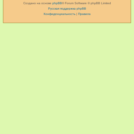
Создано на основе
phpBB
® Forum Software © phpBB Limited
Русская поддержка phpBB
Конфиденциальность
|
Правила