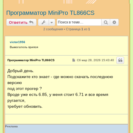
и
Программатор MiniPro TL866CS
с
к
Поиск
Расшир
Ответить
2 сообщения • Страница
1
из
1
victor1956
Вымогатель припоя
С
Программатор MiniPro TL866CS
Сб мар 28, 2026 15:43:40
о
о
Добрый день.
б
щ
Подскажите кто знает - где можно скачать последнюю
е
н
версию
и
под этот прогер ?
е
Вроде уже есть 6.85, у меня стоит 6.71 и все время
ругается,
требует обновить.
Реклама