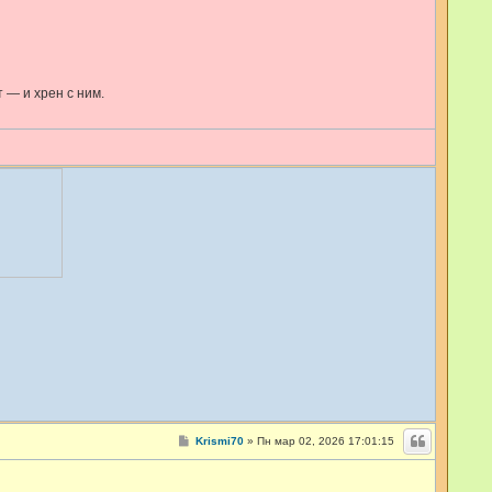
т — и хрен с ним.
С
Krismi70
»
Пн мар 02, 2026 17:01:15
о
о
б