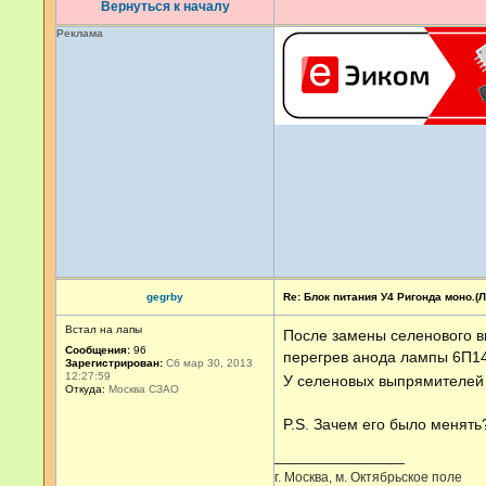
Вернуться к началу
Реклама
gegrby
Re: Блок питания У4 Ригонда моно.(Ло
Встал на лапы
После замены селенового в
Сообщения:
96
перегрев анода лампы 6П14
Зарегистрирован:
Сб мар 30, 2013
12:27:59
У селеновых выпрямителей
Откуда:
Москва СЗАО
P.S. Зачем его было менять
г. Москва, м. Октябрьское поле