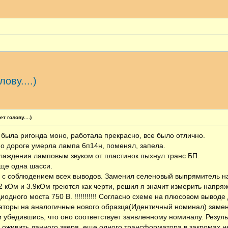
ову....)
ширенный поиск
 голову....)
была ригонда моно, работала прекрасно, все было отлично.
по дороге умерла лампа 6п14н, поменял, запела.
слаждения ламповым звуком от пластинок пыхнул транс БП.
еще одна шасси.
с соблюдением всех выводов. Заменил селеновый выпрямитель на д
2 кОм и 3.9кОм греются как черти, решил я значит измерить напря
одного моста 750 В. !!!!!!!!!!! Согласно схеме на плюсовом вывод
аторы на аналогичные нового образца(Идентичный номинал) замени
 убедившись, что оно соответствует заявленному номиналу. Резуль
 оживить данного зверя, еще одного трансформатора в закромах не