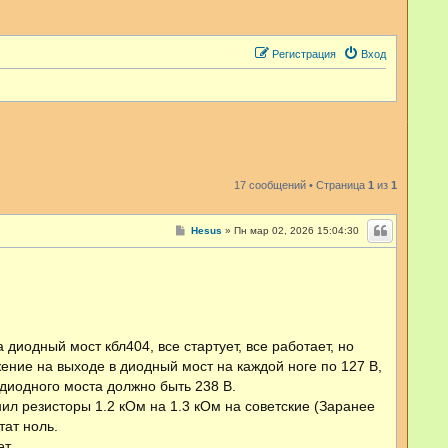
Регистрация
Вход
17 сообщений • Страница
1
из
1
С
Hesus
»
Пн мар 02, 2026 15:04:30
о
о
б
щ
е
н
и
е
иодный мост кбл404, все стартует, все работает, но
жение на выходе в диодный мост на каждой ноге по 127 В,
е диодного моста должно быть 238 В.
л резисторы 1.2 кОм на 1.3 кОм на советские (Заранее
тат ноль.
т.