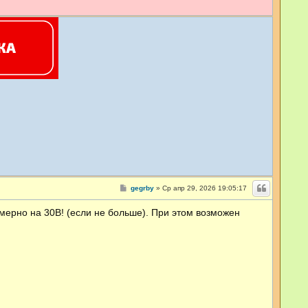
С
gegrby
»
Ср апр 29, 2026 19:05:17
о
о
мерно на 30В! (если не больше). При этом возможен
б
щ
е
н
и
е