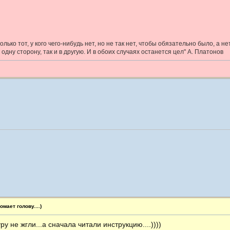
лько тот, у кого чего-нибудь нет, но не так нет, чтобы обязательно было, а не
 одну сторону, так и в другую. И в обоих случаях останется цел" А. Платонов
мает голову....)
у не жгли...а сначала читали инструкцию....))))