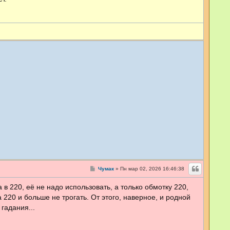
С
Чумак
»
Пн мар 02, 2026 16:46:38
о
о
а в 220, её не надо использовать, а только обмотку 220,
б
щ
 220 и больше не трогать. От этого, наверное, и родной
е
н
гадания...
и
е