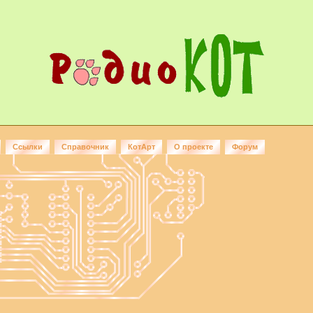
Ссылки
Справочник
КотАрт
О проекте
Форум