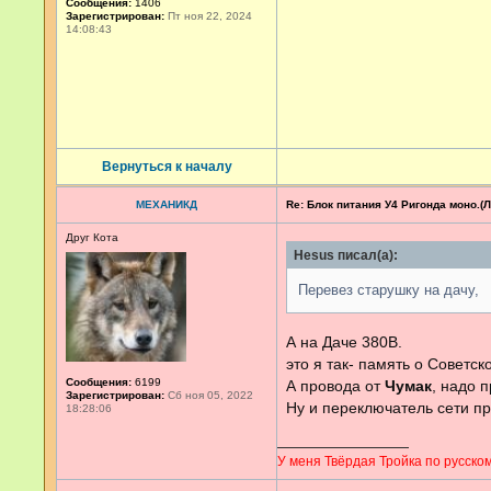
Сообщения:
1406
Зарегистрирован:
Пт ноя 22, 2024
14:08:43
Вернуться к началу
МЕХАНИКД
Re: Блок питания У4 Ригонда моно.(Ло
Друг Кота
Hesus писал(а):
Перевез старушку на дачу,
А на Даче 380В.
это я так- память о Советс
Сообщения:
6199
А провода от
Чумак
, надо 
Зарегистрирован:
Сб ноя 05, 2022
Ну и переключатель сети п
18:28:06
У меня Твёрдая Тройка по русском