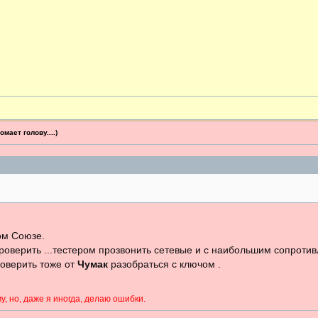
мает голову....)
ком Союзе.
проверить ...тестером прозвонить сетевые и с наибольшим сопроти
роверить тоже от
Чумак
разобраться с ключом .
у, но, даже я иногда, делаю ошибки.