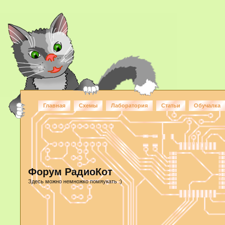
Главная
Схемы
Лаборатория
Статьи
Обучалка
Форум РадиоКот
Здесь можно немножко помяукать :)