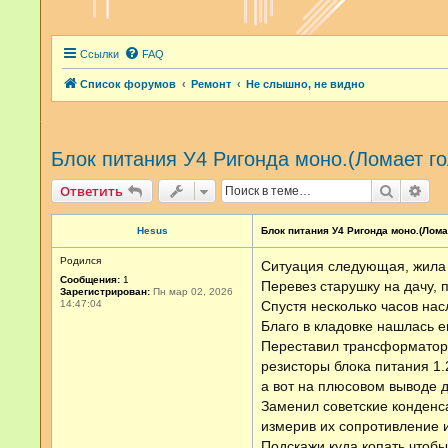
Ссылки
FAQ
Список форумов
Ремонт
Не слышно, не видно
Блок питания У4 Ригонда моно.(Ломает гол
Поиск
Рас
Ответить
Hesus
Блок питания У4 Ригонда моно.(Ломает
Родился
Ситуация следующая, жила 
Сообщения:
1
Перевез старушку на дачу, 
Зарегистрирован:
Пн мар 02, 2026
14:47:04
Спустя несколько часов на
Благо в кладовке нашлась 
Переставил трансформатор 
резисторы блока питания 1.
а вот на плюсовом выводе ди
Заменил советские конденс
измерив их сопротивление и
Подскажи куда копать чтобы