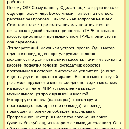
работает.
Почему ОК? Сразу напишу. Сделал так, что в руки попался
еще один экземпляр. Более живой. Так вот на нем дека
работает без проблем. Так что к ней вопросов не имею.
Симптомы такие: при включении или нажатии кнопок,
связанных с декой слышны три щелчка (TAPE, открытие
кассетоприёмника и при включенном TAPE кнопки стоп и
обе перемотки).
Лентопротяжный механизм устроен просто. Один мотор,
один соленоид, одна нерегулируемая головка,
механические датчики наличия кассеты, наличия язычка на
кассете, поднятия головки, фотодатчик оборотов,
программная шестерня, микросхема усилителя, (она же
ищет паузу) и генератор стирания. Все это вместе с кучей
рычажков, пружинок и кнопки соединено в один механизм
на шасси и плате. ЛПМ установлен на крышку
музыкального центра с крышкой и кнопкой.
Мотор крутит тонвал (пассик раз), тонвал крутит
программную шестерню (но не всегда), и привод
подающей и приемной бобышек (пассик два).
Программная шестерня имеет три положения покоя
(участки без зубьев), из которого ее выводит соленоид. Она
обеспечивает и подъем головки и подключение привода на