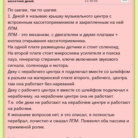
о
21:36:48
кассетной декой.
о
б
По шагам, так по шагам.
щ
1. Декой я называю крышку музыкального центра с
е
н
встроенным кассетоприемником и закрепленным на ней
и
е
ЛПМ.
ЛПМ - это механизм, с двигателем и двумя платами +
кнопка открывания кассетоприемника.
На одной плате размещены датчики и стоит соленоид.
На второй плате стоит микросхема усилителя и поиска
пауз, генератор стирания, ключи включения звукового
сигнала, соленоида и мотора.
Деку с нерабочего центра я подключал вместе со шлейфом
в разъем на материнской плате второго, рабочего, центра.
там она работает без нареканий.
Деку с рабочего центра я вместе со шлейфом подключал к
нерабочему, на нерабочем центре она не работает.
Т.е. обе деки не работают на нерабочем центре и работают
на рабочем.
К механике вопросов нет, я это описал, я полностью
перебрал, почистил и смазал ЛПМ. Поменял оба пассика и
прижимной ролик.