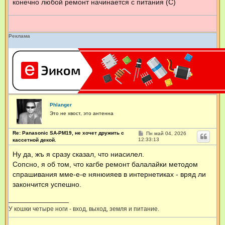
конечно любой ремонт начинается с питания (С)
Реклама
Phlanger
Это не хвост, это антенна
Re: Panasonic SA-PM19, не хочет дружить с
С
Пн май 04, 2026
о
12:33:13
кассетной декой.
о
б
Ну да, жъ я сразу сказал, что ниасилел.
щ
Сопсно, я об том, что кагбе ремонт балалайки методом
е
н
спрашивания мме-е-е нянюияев в интернетиках - вряд ли
и
е
закончится успешно.
У кошки четыре ноги - вход, выход, земля и питание.