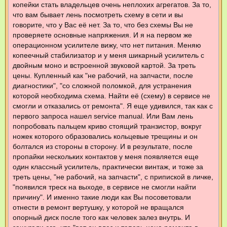
копейки стать владельцев очень неплохих агрегатов. За то,
что вам бывает лень посмотреть схему в сети и вы
говорите, что у Вас её нет. За то, что без схемы Вы не
проверяете основные напряжения. И я на первом же
операционном усилителе вижу, что нет питания. Меняю
копеечный стабилизатор и у меня шикарный усилитель с
двойным моно и встроенной звуковой картой. За треть
цены. Купленный как "не рабочий, на запчасти, после
диагностики", "со сложной поломкой, для устранения
которой необходима схема. Найти её (схему) в сервисе не
смогли и отказались от ремонта". Я еще удивился, так как с
первого запроса нашел service manual. Или Вам лень
попробовать пальцем криво стоящий транзистор, вокруг
ножек которого образовались кольцевые трещины и он
болтался из стороны в сторону. И в результате, после
пропайки нескольких контактов у меня появляется еще
один классный усилитель, практически винтаж, и тоже за
треть цены, "не рабочий, на запчасти", с припиской в личке,
"появился треск на выходе, в сервисе не смогли найти
причину". И именно такие люди как Вы посоветовали
отнести в ремонт вертушку, у которой не вращался
опорный диск после того как человек залез внутрь. И