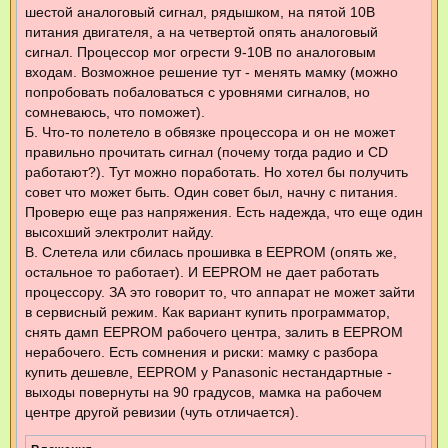
шестой аналоговый сигнал, рядышком, на пятой 10В
питания двигателя, а на четвертой опять аналоговый
сигнал. Процессор мог огрести 9-10В по аналоговым
входам. Возможное решение тут - менять мамку (можно
попробовать побаловаться с уровнями сигналов, но
сомневаюсь, что поможет).
Б. Что-то полетело в обвязке процессора и он не может
правильно прочитать сигнал (почему тогда радио и CD
работают?). Тут можно поработать. Но хотел бы получить
совет что может быть. Один совет был, начну с питания.
Проверю еще раз напряжения. Есть надежда, что еще один
высохший электролит найду.
В. Слетела или сбилась прошивка в EEPROM (опять же,
остальное то работает). И EEPROM не дает работать
процессору. ЗА это говорит то, что аппарат не может зайти
в сервисный режим. Как вариант купить программатор,
снять дамп EEPROM рабочего центра, залить в EEPROM
нерабочего. Есть сомнения и риски: мамку с разбора
купить дешевле, EEPROM у Panasonic нестандартные -
выходы повернуты на 90 градусов, мамка на рабочем
центре другой ревизии (чуть отличается).