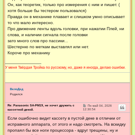
Он, как теоретик, только про измерения с ним и пишет. (
хотя больше бы тестером пользовался)
Правда он в механике плавает и слишком умно описывает
то что мало интересно.
Про движение ленты вдоль головки, при нажатии Плей, ни
слова, и наличии сигнала после головки
зато много слов про пассики...
Шестерню по меткам выставлял или нет.
Короче про механику
У меня Твёрдая Тройка по русскому, но, даже я иногда, делаю ошибки.
ВелоДед
Родился
Re: Panasonic SA-PM19, не хочет дружить с
С
Пн май 04, 2026
о
12:30:54
кассетной декой.
о
б
Если ошибочно видит кассету в пустой деке в отличии от
щ
исправного аппарата, от этого и надо смотреть. На вскидку
е
н
пропаял бы все ноги процессора - вдруг трещины, ну и
и
е