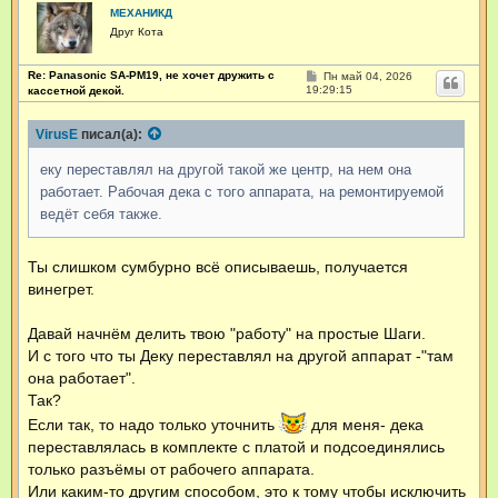
МЕХАНИКД
Друг Кота
Re: Panasonic SA-PM19, не хочет дружить с
С
Пн май 04, 2026
о
19:29:15
кассетной декой.
о
б
щ
VirusE
писал(а):
е
н
еку переставлял на другой такой же центр, на нем она
и
е
работает. Рабочая дека с того аппарата, на ремонтируемой
ведёт себя также.
Ты слишком сумбурно всё описываешь, получается
винегрет.
Давай начнём делить твою "работу" на простые Шаги.
И с того что ты Деку переставлял на другой аппарат -"там
она работает".
Так?
Если так, то надо только уточнить
для меня- дека
переставлялась в комплекте с платой и подсоединялись
только разъёмы от рабочего аппарата.
Или каким-то другим способом, это к тому чтобы исключить