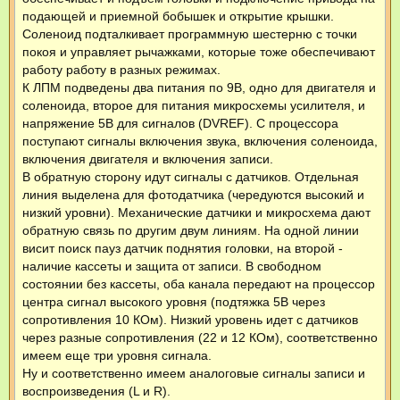
подающей и приемной бобышек и открытие крышки.
Соленоид подталкивает программную шестерню с точки
покоя и управляет рычажками, которые тоже обеспечивают
работу работу в разных режимах.
К ЛПМ подведены два питания по 9В, одно для двигателя и
соленоида, второе для питания микросхемы усилителя, и
напряжение 5В для сигналов (DVREF). С процессора
поступают сигналы включения звука, включения соленоида,
включения двигателя и включения записи.
В обратную сторону идут сигналы с датчиков. Отдельная
линия выделена для фотодатчика (чередуются высокий и
низкий уровни). Механические датчики и микросхема дают
обратную связь по другим двум линиям. На одной линии
висит поиск пауз датчик поднятия головки, на второй -
наличие кассеты и защита от записи. В свободном
состоянии без кассеты, оба канала передают на процессор
центра сигнал высокого уровня (подтяжка 5В через
сопротивления 10 КОм). Низкий уровень идет с датчиков
через разные сопротивления (22 и 12 КОм), соответственно
имеем еще три уровня сигнала.
Ну и соответственно имеем аналоговые сигналы записи и
воспроизведения (L и R).