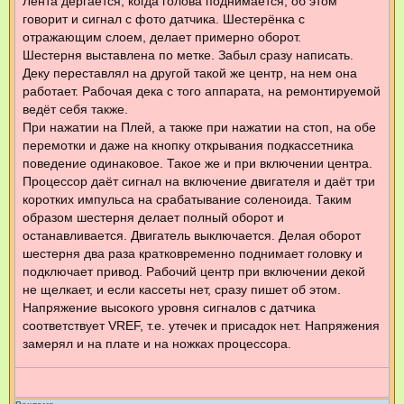
Лента дёргается, когда голова поднимается, об этом
говорит и сигнал с фото датчика. Шестерёнка с
отражающим слоем, делает примерно оборот.
Шестерня выставлена по метке. Забыл сразу написать.
Деку переставлял на другой такой же центр, на нем она
работает. Рабочая дека с того аппарата, на ремонтируемой
ведёт себя также.
При нажатии на Плей, а также при нажатии на стоп, на обе
перемотки и даже на кнопку открывания подкассетника
поведение одинаковое. Такое же и при включении центра.
Процессор даёт сигнал на включение двигателя и даёт три
коротких импульса на срабатывание соленоида. Таким
образом шестерня делает полный оборот и
останавливается. Двигатель выключается. Делая оборот
шестерня два раза кратковременно поднимает головку и
подключает привод. Рабочий центр при включении декой
не щелкает, и если кассеты нет, сразу пишет об этом.
Напряжение высокого уровня сигналов с датчика
соответствует VREF, т.е. утечек и присадок нет. Напряжения
замерял и на плате и на ножках процессора.