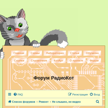
Главная
Схемы
Лаборатория
Статьи
Обучалка
Ссылки
Справочник
КотАрт
О проекте
Форум
Форум РадиоКот
FAQ
Регистрация
Вход
П
Список форумов
Ремонт
Не слышно, не видно
о