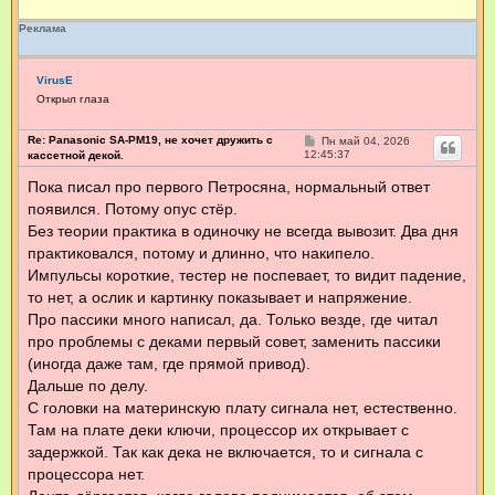
Реклама
VirusE
Открыл глаза
Re: Panasonic SA-PM19, не хочет дружить с
С
Пн май 04, 2026
о
12:45:37
кассетной декой.
о
б
Пока писал про первого Петросяна, нормальный ответ
щ
появился. Потому опус стёр.
е
н
Без теории практика в одиночку не всегда вывозит. Два дня
и
е
практиковался, потому и длинно, что накипело.
Импульсы короткие, тестер не поспевает, то видит падение,
то нет, а ослик и картинку показывает и напряжение.
Про пассики много написал, да. Только везде, где читал
про проблемы с деками первый совет, заменить пассики
(иногда даже там, где прямой привод).
Дальше по делу.
С головки на материнскую плату сигнала нет, естественно.
Там на плате деки ключи, процессор их открывает с
задержкой. Так как дека не включается, то и сигнала с
процессора нет.