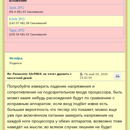
Вложения
Jack.JPG
(59.4 КБ) 43 Скачивания
Kontr.JPG
(142.07 КБ) 38 Скачиваний
Tape.JPG
(105.54 КБ) 42 Скачивания
ВелоДед
Родился
Re: Panasonic SA-PM19, не хочет дружить с
С
Пн май 04, 2026
о
23:02:54
кассетной декой.
о
б
Попробуйте измерить падение напряжения и
щ
сопротивление на подозрительном входе процессора, быть
е
н
может какие нибудь расхождения будут по сравнению с
и
е
исправным аппаратом, если вход подбит извне есть
большая вероятность что тестер это покажет, можно еще
уже при включённом питании замерить напряжение на
каждой ноге процессора у обеих аппаратов, возможно тоже
наведёт на мысли, во всяком случае лишним не будет