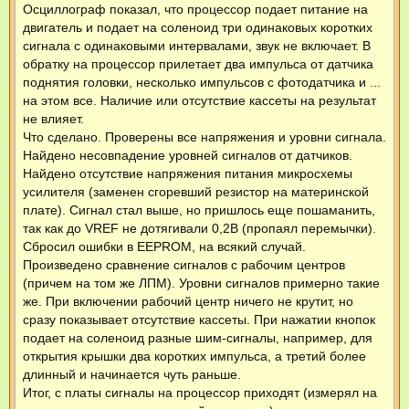
Осциллограф показал, что процессор подает питание на
двигатель и подает на соленоид три одинаковых коротких
сигнала с одинаковыми интервалами, звук не включает. В
обратку на процессор прилетает два импульса от датчика
поднятия головки, несколько импульсов с фотодатчика и ...
на этом все. Наличие или отсутствие кассеты на результат
не влияет.
Что сделано. Проверены все напряжения и уровни сигнала.
Найдено несовпадение уровней сигналов от датчиков.
Найдено отсутствие напряжения питания микросхемы
усилителя (заменен сгоревший резистор на материнской
плате). Сигнал стал выше, но пришлось еще пошаманить,
так как до VREF не дотягивали 0,2В (пропаял перемычки).
Сбросил ошибки в EEPROM, на всякий случай.
Произведено сравнение сигналов с рабочим центров
(причем на том же ЛПМ). Уровни сигналов примерно такие
же. При включении рабочий центр ничего не крутит, но
сразу показывает отсутствие кассеты. При нажатии кнопок
подает на соленоид разные шим-сигналы, например, для
открытия крышки два коротких импульса, а третий более
длинный и начинается чуть раньше.
Итог, с платы сигналы на процессор приходят (измерял на