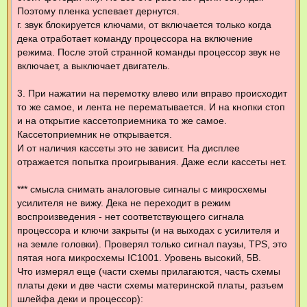
Поэтому пленка успевает дернутся.
г. звук блокируется ключами, от включается только когда
дека отработает команду процессора на включение
режима. После этой странной команды процессор звук не
включает, а выключает двигатель.
3. При нажатии на перемотку влево или вправо происходит
то же самое, и лента не перематывается. И на кнопки стоп
и на открытие кассетоприемника то же самое.
Кассетоприемник не открывается.
И от наличия кассеты это не зависит. На дисплее
отражается попытка проигрывания. Даже если кассеты нет.
*** смысла снимать аналоговые сигналы с микросхемы
усилителя не вижу. Дека не переходит в режим
воспроизведения - нет соответствующего сигнала
процессора и ключи закрыты (и на выходах с усилителя и
на земле головки). Проверял только сигнал паузы, TPS, это
пятая нога микросхемы IC1001. Уровень высокий, 5В.
Что измерял еще (части схемы прилагаются, часть схемы
платы деки и две части схемы материнской платы, разъем
шлейфа деки и процессор):