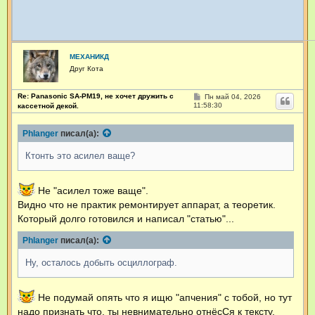
МЕХАНИКД
Друг Кота
Re: Panasonic SA-PM19, не хочет дружить с
С
Пн май 04, 2026
о
11:58:30
кассетной декой.
о
б
щ
Phlanger
писал(а):
е
н
Ктонть это асилел ваще?
и
е
Не "асилел тоже ваще".
Видно что не практик ремонтирует аппарат, а теоретик.
Который долго готовился и написал "статью"...
Phlanger
писал(а):
Ну, осталось добыть осциллограф.
Не подумай опять что я ищю "апчения" с тобой, но тут
надо признать что, ты невнимательно отнёсСя к тексту.