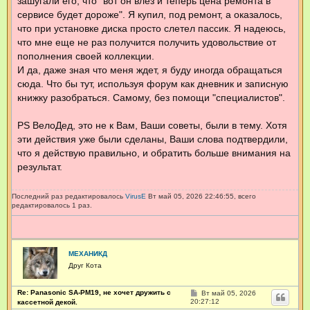
зашугали его, что "вот он влез и теперь цена ремонта в
сервисе будет дороже". Я купил, под ремонт, а оказалось,
что при установке диска просто слетел пассик. Я надеюсь,
что мне еще не раз получится получить удовольствие от
пополнения своей коллекции.
И да, даже зная что меня ждет, я буду иногда обращаться
сюда. Что бы тут, используя форум как дневник и записную
книжку разобраться. Самому, без помощи "специалистов".
PS ВелоДед, это не к Вам, Ваши советы, были в тему. Хотя
эти действия уже были сделаны, Ваши слова подтвердили,
что я действую правильно, и обратить больше внимания на
результат.
Последний раз редактировалось
VirusE
Вт май 05, 2026 22:46:55, всего
редактировалось 1 раз.
МЕХАНИКД
Друг Кота
Re: Panasonic SA-PM19, не хочет дружить с
С
Вт май 05, 2026
о
20:27:12
кассетной декой.
о