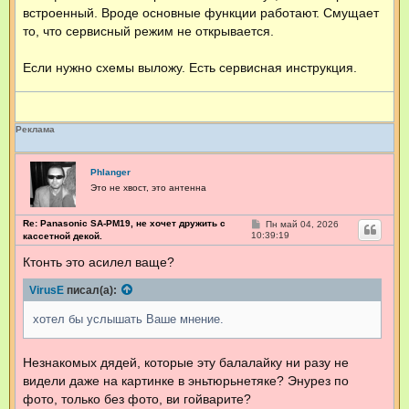
встроенный. Вроде основные функции работают. Смущает
то, что сервисный режим не открывается.
Если нужно схемы выложу. Есть сервисная инструкция.
Реклама
Phlanger
Это не хвост, это антенна
Re: Panasonic SA-PM19, не хочет дружить с
С
Пн май 04, 2026
о
10:39:19
кассетной декой.
о
б
Ктонть это асилел ваще?
щ
е
VirusE
писал(а):
н
и
е
хотел бы услышать Ваше мнение.
Незнакомых дядей, которые эту балалайку ни разу не
видели даже на картинке в эньтюрьнетяке? Энурез по
фото, только без фото, ви гойварите?