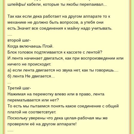
шлейфы/ кабели, которые ты якобы перепаивал...
Так как если дека работает на другом аппарате то к
механике не должно быть вопросов, а утебя они
есть.Значит все соединения к майну надо учитывать.
....
второй шаг-
Когда включаешь Плэй.
Блок головок подтягивается к кассете с лентой?
И лента начинает двигаться, как при воспроизведении или
ничего не происходит.
а) если лента двигается но звука нет, как ты говоришь....
б) лента Не двигается...
...
Третий шаг-
Нажимая на перемотку влево или в право, лента
перематывается или нет?
То есть мы пытаемся понять какое соединение с общей
платой не соответсвтует.
Поскольку уверены что дека целая-рабочая мы же
проверяли её на другом аппарате!
.....