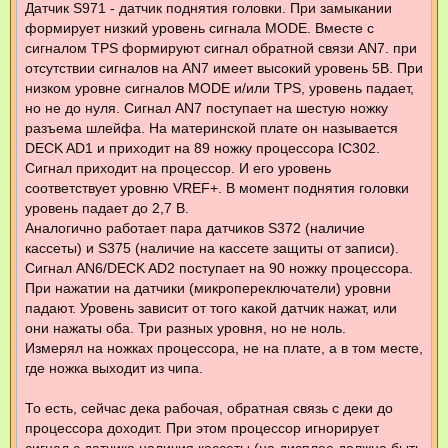
Датчик S971 - датчик поднятия головки. При замыкании
формирует низкий уровень сигнала MODE. Вместе с
сигналом TPS формируют сигнал обратной связи AN7. при
отсутствии сигналов на AN7 имеет высокий уровень 5В. При
низком уровне сигналов MODE и/или TPS, уровень падает,
но не до нуля. Сигнал AN7 поступает на шестую ножку
разъема шлейфа. На материнской плате он называется
DECK AD1 и приходит на 89 ножку процессора IC302.
Сигнал приходит на процессор. И его уровень
соответствует уровню VREF+. В момент поднятия головки
уровень падает до 2,7 В.
Аналогично работает пара датчиков S372 (наличие
кассеты) и S375 (наличие на кассете защиты от записи).
Сигнал AN6/DECK AD2 поступает на 90 ножку процессора.
При нажатии на датчики (микропереключатели) уровни
падают. Уровень зависит от того какой датчик нажат, или
они нажаты оба. Три разных уровня, но не ноль.
Измерял на ножках процессора, не на плате, а в том месте,
где ножка выходит из чипа.
То есть, сейчас дека рабочая, обратная связь с деки до
процессора доходит. При этом процессор игнорирует
сигнал с датчика наличия кассеты (на дисплее должна быть