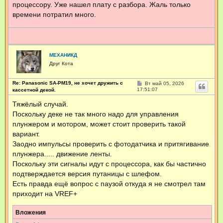
процессору. Уже нашел плату с разбора. Жаль только
времени потратил много.
МЕХАНИКД
Друг Кота
Re: Panasonic SA-PM19, не хочет дружить с
С
Вт май 05, 2026
о
17:51:07
кассетной декой.
о
б
Тяжёлый случай.
щ
Поскольку деке не так много надо для управления
е
н
плунжером и мотором, может стоит проверить такой
и
е
вариант.
Заодно импульсы проверить с фотодатчика и притягивание
плунжера..... движение ленты.
Поскольку эти сигналы идут с процессора, как бы частично
подтверждается версия путаницы с шлефом.
Есть правда ещё вопрос с паузой откуда я не смотрел там
приходит на VREF+
Вложения