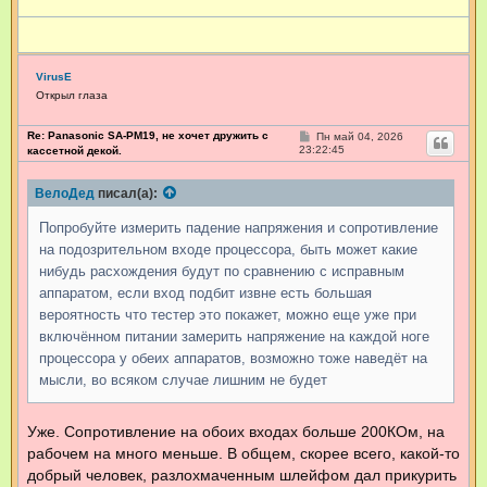
VirusE
Открыл глаза
Re: Panasonic SA-PM19, не хочет дружить с
С
Пн май 04, 2026
о
23:22:45
кассетной декой.
о
б
щ
ВелоДед
писал(а):
е
н
Попробуйте измерить падение напряжения и сопротивление
и
е
на подозрительном входе процессора, быть может какие
нибудь расхождения будут по сравнению с исправным
аппаратом, если вход подбит извне есть большая
вероятность что тестер это покажет, можно еще уже при
включённом питании замерить напряжение на каждой ноге
процессора у обеих аппаратов, возможно тоже наведёт на
мысли, во всяком случае лишним не будет
Уже. Сопротивление на обоих входах больше 200КОм, на
рабочем на много меньше. В общем, скорее всего, какой-то
добрый человек, разлохмаченным шлейфом дал прикурить