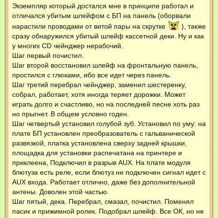
Экземпляр который достался мне в принципе работал и
отличался убитым шлейфом с БП на панель (оборвали
нарастили проводами от витой пары на скрутке
), также
сразу обнаружился убитый шлейф кассетной деки. Ну и как
у многих CD чейнджер нерабочий.
Шаг первый почистил.
Шаг второй восстановил шлейф на фронтальную панель,
простился с глюками, ибо все идет через панель.
Шаг третий перебрал чейнджер, заменил шестеренку,
собрал, работает, хотя иногда теряет дорожки. Может
играть долго и счастливо, но на последней песне хоть раз
но прыгнет. В общем условно годен.
Шаг четвертый установил голубой зуб. Установил по уму: на
плате БП установлен преобразователь с гальванической
развязкой, платка установлена сверху задней крышки,
площадка для установки распечатана на принтере и
приклеена, Подключил в разрыв AUX. На плате модуля
блютуза есть реле, если блютуз не подключен сигнал идет с
AUX входа. Работает отлично, даже без дополнительной
антены. Доволен этой частью.
Шаг пятый, дека. Перебрал, смазал, почистил. Поменял
пасик и прижимной ролик. Подобрал шлейф. Все ОК, но не