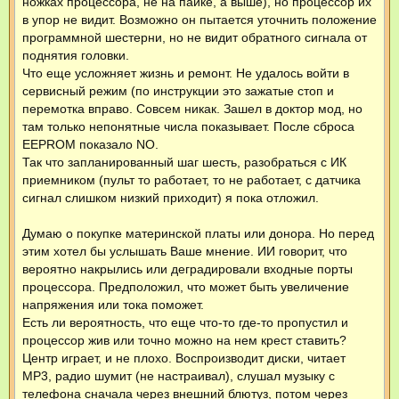
ножках процессора, не на пайке, а выше), но процессор их
в упор не видит. Возможно он пытается уточнить положение
программной шестерни, но не видит обратного сигнала от
поднятия головки.
Что еще усложняет жизнь и ремонт. Не удалось войти в
сервисный режим (по инструкции это зажатые стоп и
перемотка вправо. Совсем никак. Зашел в доктор мод, но
там только непонятные числа показывает. После сброса
EEPROM показало NO.
Так что запланированный шаг шесть, разобраться с ИК
приемником (пульт то работает, то не работает, с датчика
сигнал слишком низкий приходит) я пока отложил.
Думаю о покупке материнской платы или донора. Но перед
этим хотел бы услышать Ваше мнение. ИИ говорит, что
вероятно накрылись или деградировали входные порты
процессора. Предположил, что может быть увеличение
напряжения или тока поможет.
Есть ли вероятность, что еще что-то где-то пропустил и
процессор жив или точно можно на нем крест ставить?
Центр играет, и не плохо. Воспроизводит диски, читает
MP3, радио шумит (не настраивал), слушал музыку с
телефона сначала через внешний блютуз, потом через