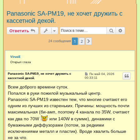
и
Panasonic SA-PM19, не хочет дружить с
с
кассетной декой.
к
Поиск
Расшир
Ответить
1
2
След.
24 сообщения
VirusE
Открыл глаза
Panasonic SA-PM19, не хочет дружить с
С
Пн май 04, 2026
о
00:33:11
кассетной декой.
о
б
Всем доброго времени суток.
щ
Попался в руки пожилой музыкальный центр.
е
н
Panasonic SA-PM19 известен тем, что многие считают его
и
е
одним из лучших из стареньких. Причины: мощность почти
максимальная (би-амп, поэтому 4 канала по 35W, считают
как два по 70W
или 140W в сумме), динамики с
бумажными диффузорами (потом, за редкими
исключениями металл и пластик). Вроде хвалить больше
не за что.