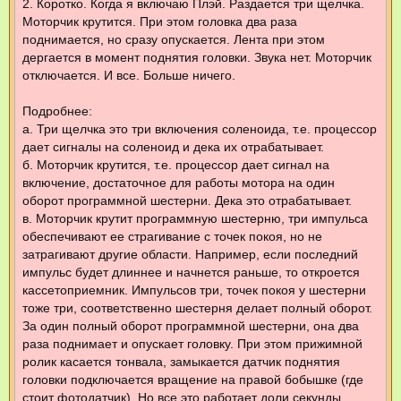
2. Коротко. Когда я включаю Плэй. Раздается три щелчка.
Моторчик крутится. При этом головка два раза
поднимается, но сразу опускается. Лента при этом
дергается в момент поднятия головки. Звука нет. Моторчик
отключается. И все. Больше ничего.
Подробнее:
а. Три щелчка это три включения соленоида, т.е. процессор
дает сигналы на соленоид и дека их отрабатывает.
б. Моторчик крутится, т.е. процессор дает сигнал на
включение, достаточное для работы мотора на один
оборот программной шестерни. Дека это отрабатывает.
в. Моторчик крутит программную шестерню, три импульса
обеспечивают ее страгивание с точек покоя, но не
затрагивают другие области. Например, если последний
импульс будет длиннее и начнется раньше, то откроется
кассетоприемник. Импульсов три, точек покоя у шестерни
тоже три, соответственно шестерня делает полный оборот.
За один полный оборот программной шестерни, она два
раза поднимает и опускает головку. При этом прижимной
ролик касается тонвала, замыкается датчик поднятия
головки подключается вращение на правой бобышке (где
стоит фотодатчик). Но все это работает доли секунды.