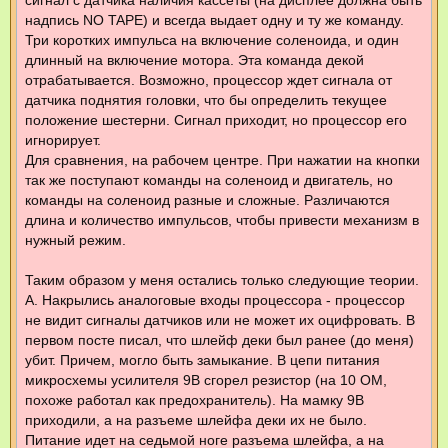
надпись NO TAPE) и всегда выдает одну и ту же команду.
Три коротких импульса на включение соленоида, и один
длинный на включение мотора. Эта команда декой
отрабатывается. Возможно, процессор ждет сигнала от
датчика поднятия головки, что бы определить текущее
положение шестерни. Сигнал приходит, но процессор его
игнорирует.
Для сравнения, на рабочем центре. При нажатии на кнопки
так же поступают команды на соленоид и двигатель, но
команды на соленоид разные и сложные. Различаются
длина и количество импульсов, чтобы привести механизм в
нужный режим.
Таким образом у меня остались только следующие теории.
А. Накрылись аналоговые входы процессора - процессор
не видит сигналы датчиков или не может их оцифровать. В
первом посте писал, что шлейф деки был ранее (до меня)
убит. Причем, могло быть замыкание. В цепи питания
микросхемы усилителя 9В сгорел резистор (на 10 ОМ,
похоже работал как предохранитель). На мамку 9В
приходили, а на разъеме шлейфа деки их не было.
Питание идет на седьмой ноге разъема шлейфа, а на