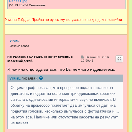
Panas1.jpg
(54.13 КБ) 34 Скачивания
У меня Твёрдая Тройка по русскому, но, даже я иногда, делаю ошибки.
VirusE
Открыл глаза
Re: Panasonic SA-PM19, не хочет дружить с
С
Вт май 05, 2026
о
19:50:41
кассетной декой.
о
б
Я начинаю догадываться, что Вы немного издеваетесь.
щ
е
VirusE
писал(а):
н
и
е
Осциллограф показал, что процессор подает питание на
двигатель и подает на соленоид три одинаковых коротких
сигнала с одинаковыми интервалами, звук не включает. В
обратку на процессор прилетает два импульса от датчика
поднятия головки, несколько импульсов с фотодатчика и ...
на этом все. Наличие или отсутствие кассеты на результат
не влияет.