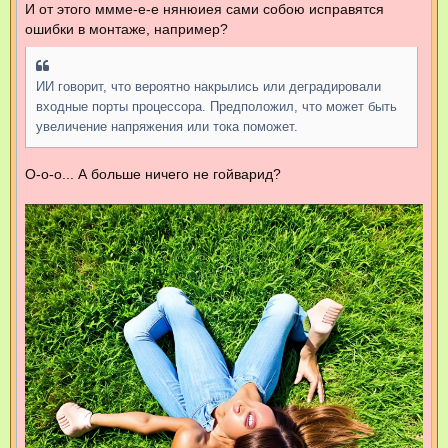
И от этого ммме-е-е нянюиея сами собою исправятся
ошибки в монтаже, например?
ИИ говорит, что вероятно накрылись или деградировали
входные порты процессора. Предположил, что может быть
увеличение напряжения или тока поможет.
О-о-о... А больше ничего не гойварид?