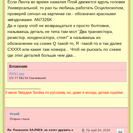
Если Лента во время нажатия Плэй движется вдоль головки
Универсальной, то раз ты любишь работать Осцилоскопом,
проверяй сигнал на картинке см.- обозначил красными
звёздочками. AN7326K
Да и сразу чтоб не возвращаться к просто болтовне,
называешь деталь не типа там мол "Два транзистора,
резистор, конденсатора, стоят" а называешь их
обозначение на схеме Q такой-то, R -такой-то и так далее
CХХХХ или какие там номера... Чтоб не рыскать по схеме
где этих деталей больше чем два...
Вложения
PAN1.jpg
(72.77 КБ) 54 Скачивания
У меня Твёрдая Тройка по русскому, но, даже я иногда, делаю ошибки.
VirusE
Открыл глаза
Re: Panasonic SA-PM19, не хочет дружить с
С
Пн май 04, 2026