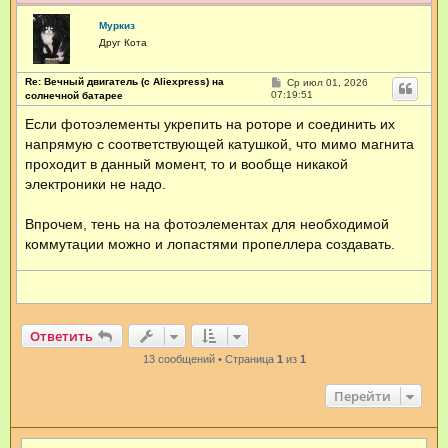
Муркиз
Друг Кота
Re: Вечный двигатель (с Aliexpress) на
С
Ср июл 01, 2026
о
07:19:51
солнечной батарее
о
б
Если фотоэлементы укрепить на роторе и соединить их
щ
напрямую с соответствующей катушкой, что мимо магнита
е
н
проходит в данный момент, то и вообще никакой
и
е
электроники не надо.
Впрочем, тень на на фотоэлементах для необходимой
коммутации можно и лопастями пропеллера создавать.
Ответить
13 сообщений • Страница
1
из
1
Перейти