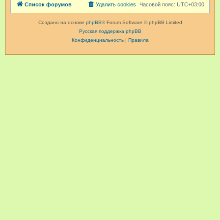
Список форумов
Удалить cookies
Часовой пояс:
UTC+03:00
Создано на основе
phpBB
® Forum Software © phpBB Limited
Русская поддержка phpBB
Конфиденциальность
|
Правила