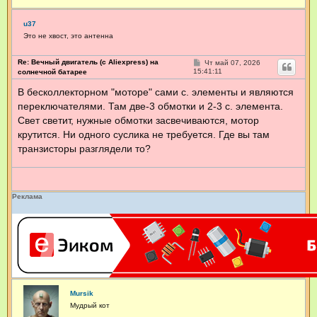
u37
Это не хвост, это антенна
Re: Вечный двигатель (с Aliexpress) на
С
Чт май 07, 2026
о
15:41:11
солнечной батарее
о
б
В бесколлекторном "моторе" сами с. элементы и являются
щ
переключателями. Там две-3 обмотки и 2-3 с. элемента.
е
н
Свет светит, нужные обмотки засвечиваются, мотор
и
е
крутится. Ни одного суслика не требуется. Где вы там
транзисторы разглядели то?
Реклама
Mursik
Мудрый кот