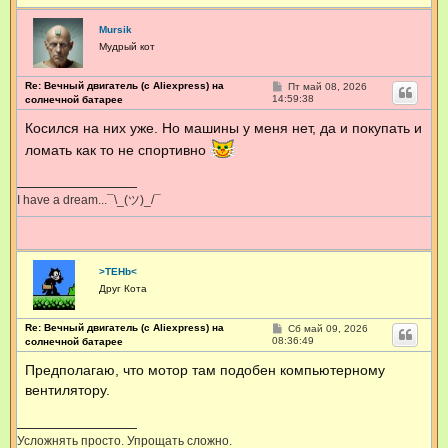
Mursik
Мудрый кот
Re: Вечный двигатель (с Aliexpress) на
С
Пт май 08, 2026
о
14:59:38
солнечной батарее
о
б
Косился на них уже. Но машины у меня нет, да и покупать и
щ
е
ломать как то не спортивно
н
и
е
I have a dream...¯\_(ツ)_/¯
>TEHb<
Друг Кота
Re: Вечный двигатель (с Aliexpress) на
С
Сб май 09, 2026
о
08:36:49
солнечной батарее
о
б
Предполагаю, что мотор там подобен компьютерному
щ
вентилятору.
е
н
и
е
Усложнять просто. Упрощать сложно.