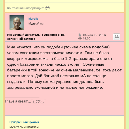
К
Контактная информация:
о
н
т
Mursik
а
Мудрый кот
к
т
н
Re: Вечный двигатель (с Aliexpress) на
С
Сб май 09, 2026
о
09:48:05
а
солнечной батарее
о
я
б
Мне кажется, что он подобен (точнее схема подобна)
и
щ
н
часам советским электромеханическим. Там не было
е
ф
н
кварца и микросхемы, а было 1-2 транзистора и они от
о
и
е
р
одной батарейки тикали несколько лет. Солнечные
м
батарейки в той вонючке ну очень маленькие, т.е. тока дают
а
ц
просто мизер. Дай бог чтоб несколько мА на солнце
и
выдавали. Потому схема управления должна быть
я
экстремально экономной и на малое напряжение.
п
о
л
ь
I have a dream...¯\_(ツ)_/¯
з
о
в
а
т
Призрачный Суслик
е
Мучитель микросхем
л