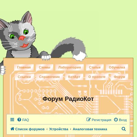
Главная
Схемы
Лаборатория
Статьи
Обучалка
Ссылки
Справочник
КотАрт
О проекте
Форум
Форум РадиоКот
FAQ
Регистрация
Вход
П
Список форумов
Устройства
Аналоговая техника
о