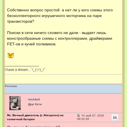
Собственно вопрос простой: а нет ли у кого схемы этого
бесколлекторного игрушечного моторчика на паре
транзисторов?
Поиски в сети ничего схожего не дали - выдает лишь
монстрообразные схемы с контроллерами, драйверами
FET-ов и кучей полевиков.
I have a dream...¯\_(ツ)_/¯
Реклама
mickbell
Друг Кота
Re: Вечный двигатель (с Aliexpress) на
С
Чт май 07, 2026
о
09:32:28
солнечной батарее
о
б