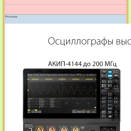
и
е
Реклама