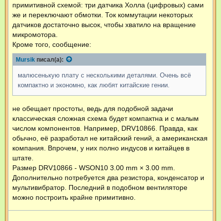
примитивной схемой: три датчика Холла (цифровых) сами
е
н
же и переключают обмотки. Ток коммутации некоторых
и
е
датчиков достаточно высок, чтобы хватило на вращение
микромотора.
Кроме того, сообщение:
Mursik
писал(а):
малюсенькую плату с несколькими деталями. Очень всё
компактно и экономно, как любят китайские гении.
не обещает простоты, ведь для подобной задачи
классическая сложная схема будет компактна и с малым
числом компонентов. Например, DRV10866. Правда, как
обычно, её разработал не китайский гений, а американская
компания. Впрочем, у них полно индусов и китайцев в
штате.
Размер DRV10866 - WSON10 3.00 mm × 3.00 mm.
Дополнительно потребуется два резистора, конденсатор и
мультивибратор. Последний в подобном вентиляторе
можно построить крайне примитивно.