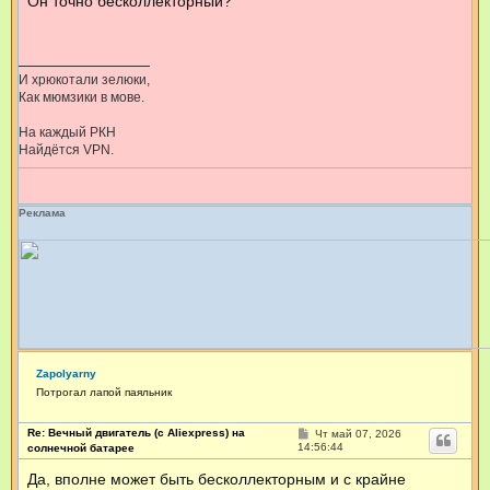
Он точно бесколлекторный?
щ
е
н
и
е
И хрюкотали зелюки,
Как мюмзики в мове.
На каждый РКН
Найдётся VPN.
Реклама
Zapolyarny
Потрогал лапой паяльник
Re: Вечный двигатель (с Aliexpress) на
С
Чт май 07, 2026
о
14:56:44
солнечной батарее
о
б
Да, вполне может быть бесколлекторным и с крайне
щ