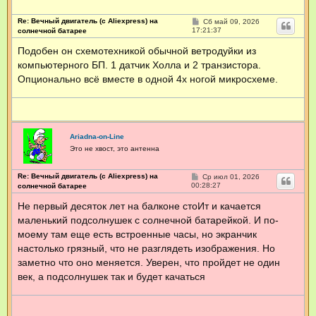
я
>
Re: Вечный двигатель (с Aliexpress) на
С
Сб май 09, 2026
T
о
17:21:37
солнечной батарее
E
о
H
б
Подобен он схемотехникой обычной ветродуйки из
щ
b
компьютерного БП. 1 датчик Холла и 2 транзистора.
е
<
н
Опционально всё вместе в одной 4х ногой микросхеме.
и
е
Ariadna-on-Line
Это не хвост, это антенна
Re: Вечный двигатель (с Aliexpress) на
С
Ср июл 01, 2026
о
00:28:27
солнечной батарее
о
б
Не первый десяток лет на балконе стоИт и качается
щ
маленький подсолнушек с солнечной батарейкой. И по-
е
н
моему там еще есть встроенные часы, но экранчик
и
е
настолько грязный, что не разглядеть изображения. Но
заметно что оно меняется. Уверен, что пройдет не один
век, а подсолнушек так и будет качаться