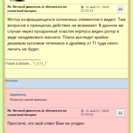
Re: Вечный двигатель (с Aliexpress) на
С
Чт май 07, 2026
о
22:25:13
солнечной батарее
о
б
Мотор из вращающихся солнечных элементов я видел. Там
щ
вопросов о принципах действия не возникает. В данном же
е
н
случае через прозрачный пластик корпуса виден ротор в
и
е
виде неодимового магнита. Плата выглядит крайне
дешевым кусочком гетинакса и драйвер от TI туда никто
лепить не будет.
I have a dream...¯\_(ツ)_/¯
Реклама
Zapolyarny
Потрогал лапой паяльник
Re: Вечный двигатель (с Aliexpress) на
С
Чт май 07, 2026
о
22:50:52
солнечной батарее
о
б
Простите, что мой ответ Вам не угодил.
щ
е
н