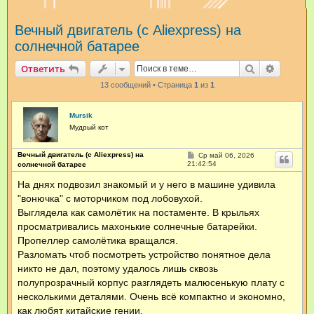
и
Вечный двигатель (с Aliexpress) на
с
солнечной батарее
к
Поиск
Расшир
Ответить
13 сообщений • Страница
1
из
1
Mursik
Мудрый кот
Вечный двигатель (с Aliexpress) на
С
Ср май 06, 2026
о
21:42:54
солнечной батарее
о
б
На днях подвозил знакомый и у него в машине удивила
щ
"вонючка" с моторчиком под лобовухой.
е
н
Выглядела как самолётик на постаменте. В крыльях
и
е
просматривались махонькие солнечные батарейки.
Пропеллер самолётика вращался.
Разломать чтоб посмотреть устройство понятное дела
никто не дал, поэтому удалось лишь сквозь
полупрозрачный корпус разглядеть малюсенькую плату с
несколькими деталями. Очень всё компактно и экономно,
как любят китайские гении.