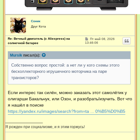
Соник
Друг Кота
Re: Вечный двигатель (с Aliexpress) на
С
Пт май 08, 2026
о
13:46:06
солнечной батарее
о
б
щ
Mursik
писал(а):
е
н
Собственно вопрос простой: а нет ли у кого схемы этого
и
е
бесколлекторного игрушечного моторчика на паре
транзисторов?
Если интерес так силён, можно заказать этот самолётик у
олигарши Бакальчук, или Озон, и разобрать/изучить. Вот что
я нашёл в поиске
https://yandex.ru/images/search?from=ta ... 0%B5%D0%B5
Я рожден при социализме, и я этим горжусь!