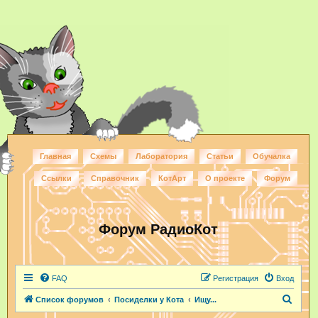
Главная
Схемы
Лаборатория
Статьи
Обучалка
Ссылки
Справочник
КотАрт
О проекте
Форум
Форум РадиоКот
FAQ
Регистрация
Вход
П
Список форумов
Посиделки у Кота
Ищу...
о