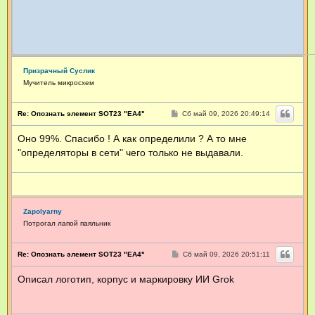
Призрачный Суслик
Мучитель микросхем
С
Re: Опознать элемент SOT23 "EA4"
Сб май 09, 2026 20:49:14
о
о
Оно 99%. Спасибо ! А как определили ? А то мне
б
щ
"определяторы в сети" чего только не выдавали.
е
н
и
е
Zapolyarny
Потрогал лапой паяльник
С
Re: Опознать элемент SOT23 "EA4"
Сб май 09, 2026 20:51:11
о
о
Описал логотип, корпус и маркировку ИИ Grok
б
щ
е
н
и