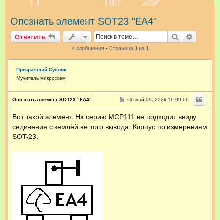
и
Опознать элемент SOT23 "EA4"
с
к
Поиск
Расшир
Ответить
4 сообщения • Страница
1
из
1
Призрачный Суслик
Мучитель микросхем
С
Опознать элемент SOT23 "EA4"
Сб май 09, 2026 16:09:06
о
о
Вот такой элемент. На серию MCP111 не подходит ввиду
б
щ
сединения с землёй не того вывода. Корпус по измерениям
е
н
SOT-23.
и
е