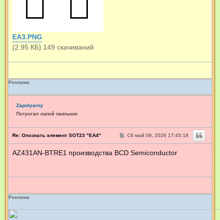
EA3.PNG
(2.95 КБ) 149 скачиваний
Реклама
Zapolyarny
Потрогал лапой паяльник
С
Re: Опознать элемент SOT23 "EA4"
Сб май 09, 2026 17:45:18
о
о
AZ431AN-BTRE1 производства BCD Semiconductor
б
щ
е
н
и
е
Реклама