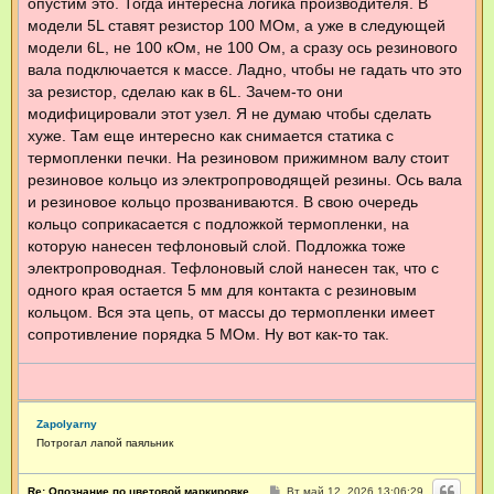
опустим это. Тогда интересна логика производителя. В
модели 5L ставят резистор 100 МОм, а уже в следующей
модели 6L, не 100 кОм, не 100 Ом, а сразу ось резинового
вала подключается к массе. Ладно, чтобы не гадать что это
за резистор, сделаю как в 6L. Зачем-то они
модифицировали этот узел. Я не думаю чтобы сделать
хуже. Там еще интересно как снимается статика с
термопленки печки. На резиновом прижимном валу стоит
резиновое кольцо из электропроводящей резины. Ось вала
и резиновое кольцо прозваниваются. В свою очередь
кольцо соприкасается с подложкой термопленки, на
которую нанесен тефлоновый слой. Подложка тоже
электропроводная. Тефлоновый слой нанесен так, что с
одного края остается 5 мм для контакта с резиновым
кольцом. Вся эта цепь, от массы до термопленки имеет
сопротивление порядка 5 МОм. Ну вот как-то так.
Zapolyarny
Потрогал лапой паяльник
С
Re: Опознание по цветовой маркировке.
Вт май 12, 2026 13:06:29