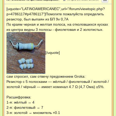
о
о
[uquote="LATINOAMERICANEC",url="/forum/viewtopic.php?
б
щ
p=4786117#p4786117"]Помогите пожалуйста определить
е
н
резистор, был выпаян из БП 9v 0,7А
и
По краям черная и желтая полоса, на отколовшихся кусках
е
из центра видны 3 полосы - фиолетовая и 2 золотистых.
[/uquote]
сам спросил, сам отвечу предожением Groka:
Резистор с 5 полосками — жёлтый / фиолетовый / золотой /
золотой / чёрный — имеет номинал 4.7 Ω (4,7 Ома) ±5%.
Расшифровка:
1-я: жёлтый → 4
2-я: фиолетовый → 7
3-я: золотой → множитель ×0.1