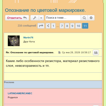
и
Опознание по цветовой маркировке.
с
к
Поиск
Расшир
Ответить
Страница
11
из
11
1
7
8
9
10
11
Пред.
216 сообщений
…
Martin76
Друг Кота
С
Re: Опознание по цветовой маркировке.
Ср янв 28, 2026 18:58:17
о
о
Какие либо особенности резистора, материал резистивного
б
щ
слоя, невозгораемость и тп.
е
н
и
е
Реклама
LATINOAMERICANEC
Родился