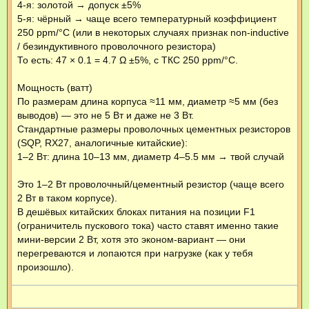
4-я: золотой → допуск ±5%
5-я: чёрный → чаще всего температурный коэффициент
250 ppm/°C (или в некоторых случаях признак non-inductive
/ безиндуктивного проволочного резистора)
То есть: 47 × 0.1 = 4.7 Ω ±5%, с ТКС 250 ppm/°C.
Мощность (ватт)
По размерам длина корпуса ≈11 мм, диаметр ≈5 мм (без
выводов) — это не 5 Вт и даже не 3 Вт.
Стандартные размеры проволочных цементных резисторов
(SQP, RX27, аналогичные китайские):
1–2 Вт: длина 10–13 мм, диаметр 4–5.5 мм → твой случай
Это 1–2 Вт проволочный/цементный резистор (чаще всего
2 Вт в таком корпусе).
В дешёвых китайских блоках питания на позиции F1
(ограничитель пускового тока) часто ставят именно такие
мини-версии 2 Вт, хотя это эконом-вариант — они
перегреваются и лопаются при нагрузке (как у тебя
произошло).