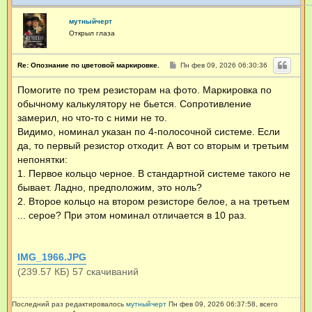
мутныйчерт
Открыл глаза
С
Re: Опознание по цветовой маркировке.
Пн фев 09, 2026 06:30:36
о
о
Помогите по трем резисторам на фото. Маркировка по
б
щ
обычному калькулятору не бьется. Сопротивление
е
н
замерил, но что-то с ними не то.
и
Видимо, номинал указан по 4-полосочной системе. Если
е
да, то первый резистор отходит. А вот со вторым и третьим
непонятки:
1. Первое кольцо черное. В стандартной системе такого не
бывает. Ладно, предположим, это ноль?
2. Второе кольцо на втором резисторе белое, а на третьем
... серое? При этом номинал отличается в 10 раз.
IMG_1966.JPG
(239.57 КБ) 57 скачиваний
Последний раз редактировалось
мутныйчерт
Пн фев 09, 2026 06:37:58, всего