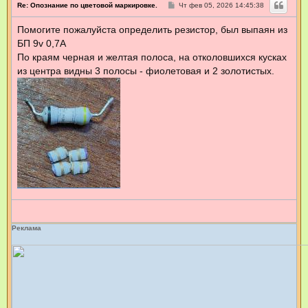
С
Re: Опознание по цветовой маркировке.
Чт фев 05, 2026 14:45:38
о
о
Помогите пожалуйста определить резистор, был выпаян из
б
щ
БП 9v 0,7А
е
н
По краям черная и желтая полоса, на отколовшихся кусках
и
из центра видны 3 полосы - фиолетовая и 2 золотистых.
е
Реклама