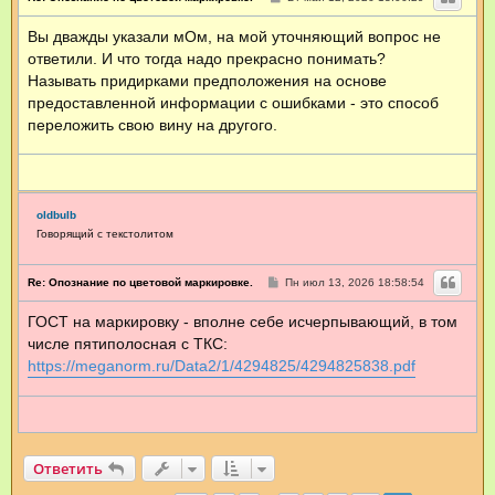
о
о
Вы дважды указали мОм, на мой уточняющий вопрос не
б
щ
ответили. И что тогда надо прекрасно понимать?
е
н
Называть придирками предположения на основе
и
предоставленной информации с ошибками - это способ
е
переложить свою вину на другого.
oldbulb
Говорящий с текстолитом
С
Re: Опознание по цветовой маркировке.
Пн июл 13, 2026 18:58:54
о
о
ГОСТ на маркировку - вполне себе исчерпывающий, в том
б
щ
числе пятиполосная с ТКС:
е
н
https://meganorm.ru/Data2/1/4294825/4294825838.pdf
и
е
Ответить