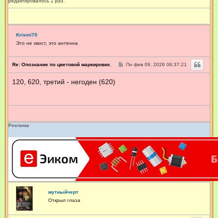
редактировалось 1 раз.
Krismi70
Это не хвост, это антенна
С
Re: Опознание по цветовой маркировке.
Пн фев 09, 2026 06:37:21
о
о
120, 620, третий - негоден (620)
б
щ
е
н
и
е
Реклама
мутныйчерт
Открыл глаза