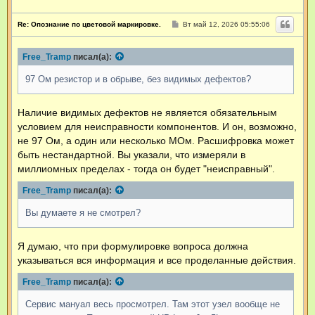
С
Re: Опознание по цветовой маркировке.
Вт май 12, 2026 05:55:06
о
о
б
Free_Tramp
писал(а):
щ
е
н
97 Ом резистор и в обрыве, без видимых дефектов?
и
е
Наличие видимых дефектов не является обязательным
условием для неисправности компонентов. И он, возможно,
не 97 Ом, а один или несколько МОм. Расшифровка может
быть нестандартной. Вы указали, что измеряли в
миллиомных пределах - тогда он будет "неисправный".
Free_Tramp
писал(а):
Вы думаете я не смотрел?
Я думаю, что при формулировке вопроса должна
указываться вся информация и все проделанные действия.
Free_Tramp
писал(а):
Сервис мануал весь просмотрел. Там этот узел вообще не