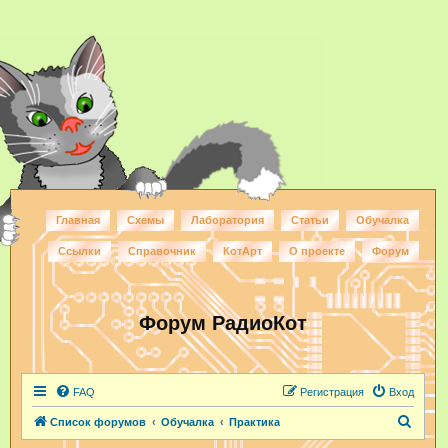
Главная
Схемы
Лаборатория
Статьи
Обучалка
Ссылки
Справочник
КотАрт
О проекте
Форум
Форум РадиоКот
FAQ
Регистрация
Вход
П
Список форумов
Обучалка
Практика
о