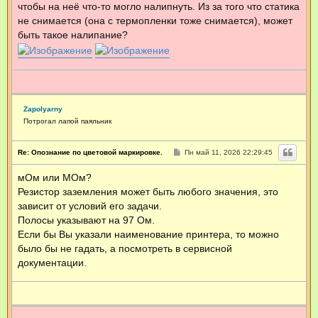
чтобы на неё что-то могло налипнуть. Из за того что статика
не снимается (она с термопленки тоже снимается), может
быть такое налипание?
Zapolyarny
Потрогал лапой паяльник
С
Re: Опознание по цветовой маркировке.
Пн май 11, 2026 22:29:45
о
о
мОм или МОм?
б
щ
Резистор заземления может быть любого значения, это
е
н
зависит от условий его задачи.
и
Полосы указывают на 97 Ом.
е
Если бы Вы указали наименование принтера, то можно
было бы не гадать, а посмотреть в сервисной
документации.