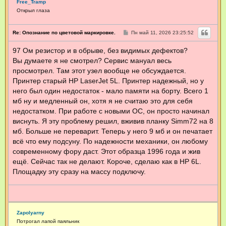
Free_Tramp
Открыл глаза
С
Re: Опознание по цветовой маркировке.
Пн май 11, 2026 23:25:52
о
о
97 Ом резистор и в обрыве, без видимых дефектов?
б
щ
Вы думаете я не смотрел? Сервис мануал весь
е
н
просмотрел. Там этот узел вообще не обсуждается.
и
Принтер старый HP LaserJet 5L. Принтер надежный, но у
е
него был один недостаток - мало памяти на борту. Всего 1
мб ну и медленный он, хотя я не считаю это для себя
недостатком. При работе с новыми ОС, он просто начинал
виснуть. Я эту проблему решил, вживив планку Simm72 на 8
мб. Больше не переварит. Теперь у него 9 мб и он печатает
всё что ему подсуну. По надежности механики, он любому
современному фору даст. Этот образца 1996 года и жив
ещё. Сейчас так не делают. Короче, сделаю как в HP 6L.
Площадку эту сразу на массу подключу.
Zapolyarny
Потрогал лапой паяльник