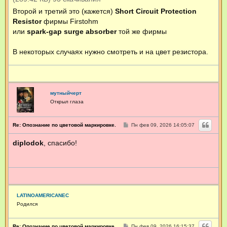
Второй и третий это (кажется)
Short Circuit Protection
Resistor
фирмы Firstohm
или
spark-gap surge absorber
той же фирмы
В некоторых случаях нужно смотреть и на цвет резистора.
мутныйчерт
Открыл глаза
С
Re: Опознание по цветовой маркировке.
Пн фев 09, 2026 14:05:07
о
о
diplodok
, спасибо!
б
щ
е
н
и
е
LATINOAMERICANEC
Родился
С
Re: Опознание по цветовой маркировке.
Пн фев 09, 2026 16:15:37