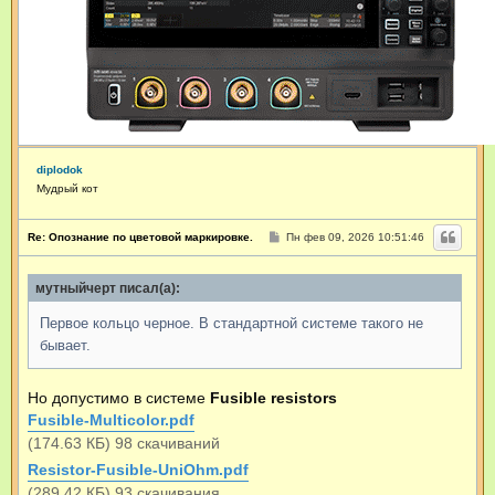
diplodok
Мудрый кот
С
Re: Опознание по цветовой маркировке.
Пн фев 09, 2026 10:51:46
о
о
б
мутныйчерт писал(а):
щ
е
н
Первое кольцо черное. В стандартной системе такого не
и
е
бывает.
Но допустимо в системе
Fusible resistors
Fusible-Multicolor.pdf
(174.63 КБ) 98 скачиваний
Resistor-Fusible-UniOhm.pdf
(289.42 КБ) 93 скачивания