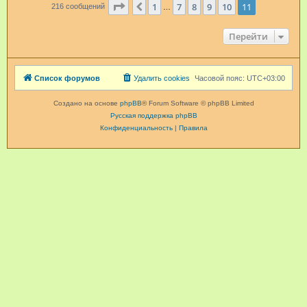
Страница
11
из
11
1
7
8
9
10
11
Пред.
216 сообщений
…
Перейти
Список форумов
Удалить cookies
Часовой пояс:
UTC+03:00
Создано на основе
phpBB
® Forum Software © phpBB Limited
Русская поддержка phpBB
Конфиденциальность
|
Правила