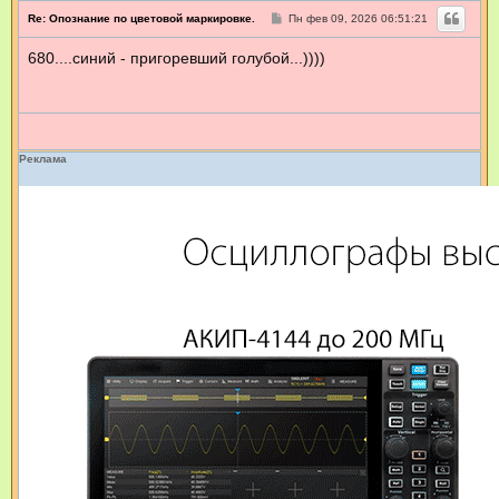
С
Re: Опознание по цветовой маркировке.
Пн фев 09, 2026 06:51:21
о
о
680....синий - пригоревший голубой...))))
б
щ
е
н
и
е
Реклама