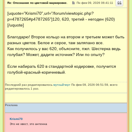
С
Re: Опознание по цветовой маркировке.
Пн фев 09, 2026 06:41:11
о
о
[uquote="Krismi70",url="/forum/viewtopic.php?
б
щ
p=4787265#p4787265"]120, 620, третий - негоден (620)
е
н
[/uquote]
и
е
Благодарю! Второе кольцо на втором и третьем может быть
разных цветов. Белое и серое, там заляпано все.
Как получилось у вас 620, объясните, пжл. Шестерка ведь
голубая? Может, дадите источник? Или по опыту?
Если набирать 620 в стандартной кодировке, получится
голубой-красный-коричневый.
Последний раз редактировалось
мутныйчерт
Пн фев 09, 2026 06:51:59, всего
редактировалось 1 раз.
Реклама
Krismi70
Это не хвост, это антенна