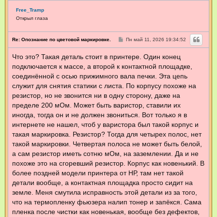
Free_Tramp
Открыл глаза
С
Re: Опознание по цветовой маркировке.
Пн май 11, 2026 19:34:52
о
о
Что это? Такая деталь стоит в принтере. Один конец
б
щ
подключается к массе, а второй к контактной площадке,
е
н
соединённой с осью прижимного вала печки. Эта цепь
и
служит для снятия статики с листа. По корпусу похоже на
е
резистор, но не звонится ни в одну сторону, даже на
пределе 200 мОм. Может быть варистор, ставили их
иногда, тогда он и не должен звониться. Вот только я в
интернете не нашел, чтоб у варистора был такой корпус и
такая маркировка. Резистор? Тогда для четырех полос, нет
такой маркировки. Четвертая полоса не может быть белой,
а сам резистор иметь сотню мОм, на заземлении. Да и не
похоже это на сгоревший резистор. Корпус как новенький. В
более поздней модели принтера от НР, там нет такой
детали вообще, а контактная площадка просто сидит на
земле. Меня смутила исправность этой детали из за того,
что на термопленку фьюзера налип тонер и запёкся. Сама
пленка после чистки как новенькая, вообще без дефектов,