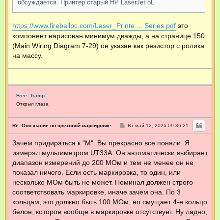
обсуждается. Принтер старый HP LaserJet 5L.
https://www.fireballpc.com/Laser_Printe ... Series.pdf
это
компонент нарисован минимум дважды, а на странице 150
(Main Wiring Diagram 7-29) он указан как резистор с ролика
на массу.
Free_Tramp
Открыл глаза
С
Re: Опознание по цветовой маркировке.
Вт май 12, 2026 09:36:21
о
о
Зачем придираться к "М". Вы прекрасно все поняли. Я
б
щ
измерял мультиметром UT33A. Он автоматически выбирает
е
н
диапазон измерений до 200 МОм и тем не менее он не
и
показал ничего. Если есть маркировка, то один, или
е
несколько МОм быть не может. Номинал должен строго
соответствовать маркировке, иначе зачем она. По 3
кольцам, это должно быть 100 МОм, но смущает 4-е кольцо
белое, которое вообще в маркировке отсутствует. Ну ладно,