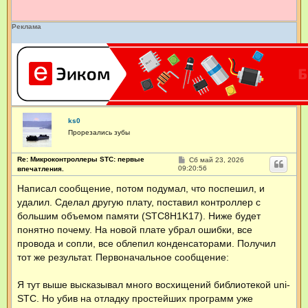
е
Реклама
ks0
Прорезались зубы
Re: Микроконтроллеры STC: первые
С
Сб май 23, 2026
о
09:20:56
впечатления.
о
б
Написал сообщение, потом подумал, что поспешил, и
щ
удалил. Сделал другую плату, поставил контроллер с
е
н
большим объемом памяти (STC8H1K17). Ниже будет
и
е
понятно почему. На новой плате убрал ошибки, все
провода и сопли, все облепил конденсаторами. Получил
тот же результат. Первоначальное сообщение:
Я тут выше высказывал много восхищений библиотекой uni-
STC. Но убив на отладку простейших программ уже