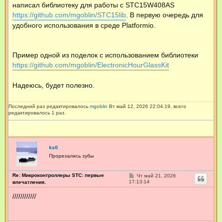
написал библиотеку для работы с STC15W408AS
е
н
https://github.com/mgoblin/STC15lib
. В первую очередь для
и
е
удобного использования в среде Platformio.
Пример одной из поделок с использованием библиотеки
https://github.com/mgoblin/ElectronicHourGlassKit
Надеюсь, будет полезно.
Последний раз редактировалось
mgoblin
Вт май 12, 2026 22:04:19, всего
редактировалось 1 раз.
ks0
Прорезались зубы
Re: Микроконтроллеры STC: первые
С
Чт май 21, 2026
о
17:13:14
впечатления.
о
б
////////////
щ
е
н
и