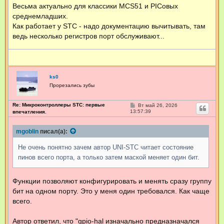
н
Весьма актуально для классики MCS51 и PICовых
и
е
среднемладших.
Как работает у STC - надо документацию вычитывать, там
ведь несколько регистров порт обслуживают...
ks0
Прорезались зубы
Re: Микроконтроллеры STC: первые
С
Вт май 26, 2026
о
13:57:39
впечатления.
о
б
щ
mgoblin
писал(а):
е
н
Не очень понятно зачем автор UNI-STC читает состояние
и
е
пинов всего порта, а только затем маской меняет один бит.
Функции позволяют конфигурировать и менять сразу группу
бит на одном порту. Это у меня один требовался. Как чаще
всего.
Автор ответил, что "gpio-hal изначально предназначался