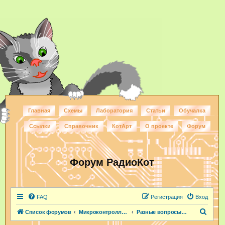
Главная
Схемы
Лаборатория
Статьи
Обучалка
Ссылки
Справочник
КотАрт
О проекте
Форум
Форум РадиоКот
FAQ
Регистрация
Вход
П
Список форумов
Микроконтроллеры и ПЛИС
Разные вопросы по МК
о