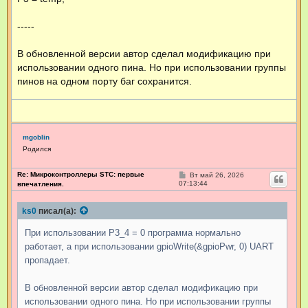
-----
В обновленной версии автор сделал модификацию при
использовании одного пина. Но при использовании группы
пинов на одном порту баг сохранится.
mgoblin
Родился
Re: Микроконтроллеры STC: первые
С
Вт май 26, 2026
о
07:13:44
впечатления.
о
б
щ
ks0
писал(а):
е
н
При использовании P3_4 = 0 программа нормально
и
е
работает, а при использовании gpioWrite(&gpioPwr, 0) UART
пропадает.
В обновленной версии автор сделал модификацию при
использовании одного пина. Но при использовании группы