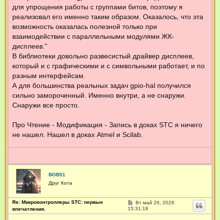
для упрощения работы с группами битов, поэтому я
реализовал его именно таким образом. Оказалось, что эта
возможность оказалась полезной только при
взаимодействии с параллельными модулями ЖК-
дисплеев."
В библиотеки довольно развесистый драйвер дисплеев,
который и с графическими и с символьными работает, и по
разным интерфейсам.
А для большинства реальных задач gpio-hal получился
сильно замороченный. Именно внутри, а не снаружи.
Снаружи все просто.
Про Чтение - Модификация - Запись в доках STC я ничего
не нашел. Нашел в доках Atmel и Scilab.
BOB51
Друг Кота
Re: Микроконтроллеры STC: первые
С
Вт май 26, 2026
о
15:31:18
впечатления.
о
б