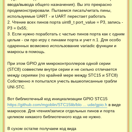
ввода/вывода общего назначения). Вы это прекрасно
продемонстрировали. Пытаемся писать/читать пины,
используемые UART - и UART перестает работать
2. Чтение всех пинов порта uint8_t port_value = P3, запись -
P3 = 0x55;
3. Если нужно поработать с частью пинов порта как с одним
целым - см про игру с пинами порта и учет п.1. Для особо
одаренных возможно использование variadic функции и
макросы в помощь.
При этом GPIO для микроконтроллеров одной серии
(STC8) совместим внутри серии и не сильно отличается
между сериями (по крайней мере между STC15 и STC8)
Собственно я попытался учесть вышеописанные грабли
UNI-STC.
Вот библиотечный код инициализации GPIO STC15
https://github.com/mgoblin/STC15lib/blo ... ude/gpio.h
в виде
макросов. Для чтения/записи отдельных пинов и порта
целиком никакого библиотечного кода не нужно.
В сухом остатке получаем код вида