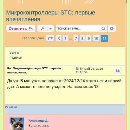
и
Микроконтроллеры STC: первые
с
впечатления.
к
Поиск
Расшир
Ответить
Страница
11
из
11
1
7
8
9
10
11
Пред.
213 сообщений
…
Serg S
Родился
Re: Микроконтроллеры STC: первые
С
Пт май 08, 2026
о
11:18:56
впечатления.
о
б
Да уж. В мануале попозже от 2024/12/24 этого нет и версий
щ
две. А может я чего не увидел. На всех моих 'D'.
е
н
и
е
Реклама
Александр Д.
Встал на лапы