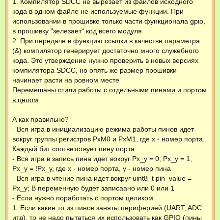
1. Компилятор SDCC не вырезает из файлов исходного
кода в одном файле не используемые функции. При
использовании в прошивке только части функционала gpio,
в прошивку "зелезает" код всего модуля
2. При передаче в функцию ссылки в качестве параметра
(&) компилятор генерирует достаточно много служебного
кода. Это утверждение нужно проверить в новых версиях
компилятора SDCC, но опять же размер прошивки
начинает расти на ровном месте
Перемешаны стили работы с отдельными пинами и портом
в целом
А как правильно?
- Вся игра в инициализацию режима работы пинов идет
вокруг группы регистров PxM0 и PxM1, где x - номер порта.
Каждый бит соответствует пину порта.
- Вся игра в запись пина идет вокруг Px_y = 0; Px_y = 1;
Px_y = !Px_y, где x - номер порта, y - номер пина
- Вся игра в чтение пина идет вокруг uint8_t pin_value =
Px_y; В переменную будет записаано или 0 или 1
- Если нужно поработать с портом целиком
1. Если какие то из пинов заняты периферией (UART, ADC
итд), то не надо пытаться их использовать как GPIO (пины