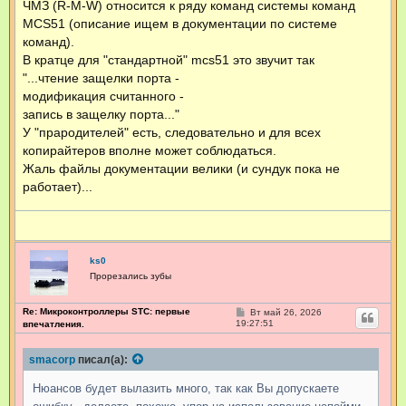
ЧМЗ (R-M-W) относится к ряду команд системы команд
щ
MCS51 (описание ищем в документации по системе
е
н
команд).
и
е
В кратце для "стандартной" mcs51 это звучит так
"...чтение защелки порта -
модификация считанного -
запись в защелку порта..."
У "прародителей" есть, следовательно и для всех
копирайтеров вполне может соблюдаться.
Жаль файлы документации велики (и сундук пока не
работает)...
ks0
Прорезались зубы
Re: Микроконтроллеры STC: первые
С
Вт май 26, 2026
о
19:27:51
впечатления.
о
б
щ
smacorp
писал(а):
е
н
Нюансов будет вылазить много, так как Вы допускаете
и
е