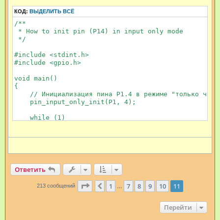
КОД:
ВЫДЕЛИТЬ ВСЁ
/**

 * How to init pin (P14) in input only mode

 */

#include <stdint.h>

#include <gpio.h>

void main()

{

    // Инициализация пина P1.4 в режиме "только чтени
    pin_input_only_init(P1, 4);

    while (1)

    {

	uint8_t value = P14;

	// Далее можно писать обработку значения пина P1.4

    }

}

Ответить
Прошивка получается компактной по размеру, быстро пе
Страница
11
из
11
1
7
8
9
10
11
Пред.
213 сообщений
…
Перейти