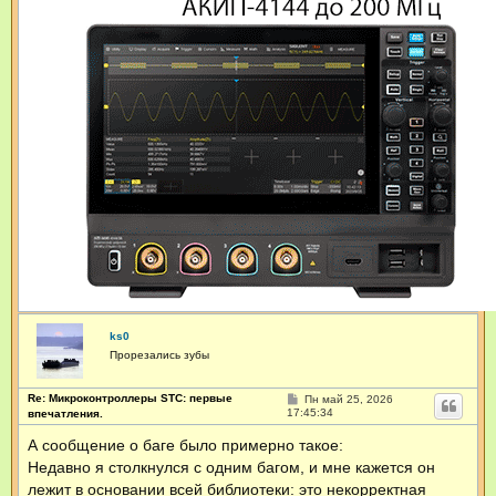
ks0
Прорезались зубы
Re: Микроконтроллеры STC: первые
С
Пн май 25, 2026
о
17:45:34
впечатления.
о
б
А сообщение о баге было примерно такое:
щ
Недавно я столкнулся с одним багом, и мне кажется он
е
н
лежит в основании всей библиотеки: это некорректная
и