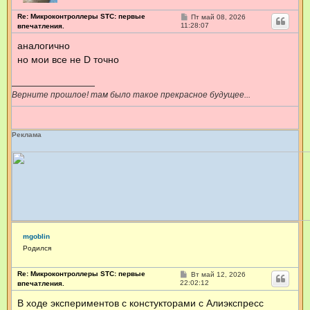
Re: Микроконтроллеры STC: первые
С
Пт май 08, 2026
о
11:28:07
впечатления.
о
б
аналогично
щ
но мои все не D точно
е
н
и
е
Верните прошлое! там было такое прекрасное будущее...
Реклама
mgoblin
Родился
Re: Микроконтроллеры STC: первые
С
Вт май 12, 2026
о
22:02:12
впечатления.
о
б
В ходе экспериментов с констукторами с Алиэкспресс
щ