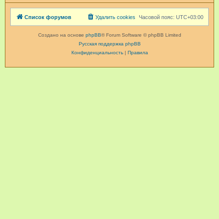
Список форумов
Удалить cookies
Часовой пояс:
UTC+03:00
Создано на основе
phpBB
® Forum Software © phpBB Limited
Русская поддержка phpBB
Конфиденциальность
|
Правила