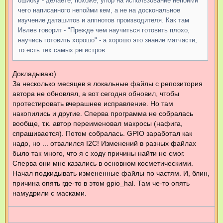
ошибку - делаете, похоже, упор на использование непойми
чего написанного непойми кем, а не на доскональное
изучение даташитов и аппнотов производителя. Как там
Ивлев говорит - "Прежде чем научиться готовить плохо,
научись готовить хорошо" - а хорошо это знание матчасти,
то есть тех самых регистров.
Докладываю)
За несколько месяцев я локальные файлы с репозитория
автора не обновлял, а вот сегодня обновил, чтобы
протестировать вчерашнее исправление. Но там
накопились и другие. Сперва программа не собралась
вообще, т.к. автор переименовал макросы (нафига,
спрашивается). Потом собралась. GPIO заработал как
надо, но ... отвалился I2C! Изменений в разных файлах
было так много, что я с ходу причины найти не смог.
Сперва они мне казались в основном косметическими.
Начал подкидывать измененные файлы по частям. И, блин,
причина опять где-то в этом gpio_hal. Там че-то опять
намудрили с масками.