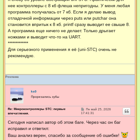
нее контроллеры с 8 кб флеша непригодны. У меня любая
программа получалась от 7 кб. Если я делаю вывод
отладочной информации через puts или putchar она
становится впритык к 8 кб. printf сразу выводит ее свыше 8.
А программа еще ничего не делает. Только дрыгает
ножками и выводит что-то на UART.
*************
Для серьезного применения я её (uni-STC) очень не
рекомендую.
Реклама
ks0
Прорезались зубы
Re: Микроконтроллеры STC: первые
С
Пн май 25, 2026
о
17:41:31
впечатления.
о
б
Сегодня написал автор об этом баге. Через час он баг
щ
исправил и ответил:
е
н
Ваш анализ верен, спасибо за сообщение об ошибке!
и
е