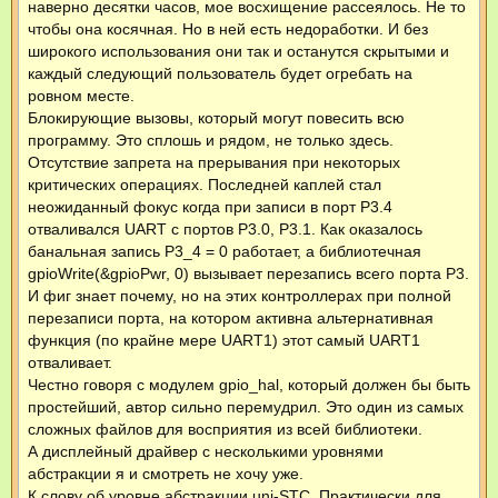
наверно десятки часов, мое восхищение рассеялось. Не то
чтобы она косячная. Но в ней есть недоработки. И без
широкого использования они так и останутся скрытыми и
каждый следующий пользователь будет огребать на
ровном месте.
Блокирующие вызовы, который могут повесить всю
программу. Это сплошь и рядом, не только здесь.
Отсутствие запрета на прерывания при некоторых
критических операциях. Последней каплей стал
неожиданный фокус когда при записи в порт P3.4
отваливался UART с портов P3.0, P3.1. Как оказалось
банальная запись P3_4 = 0 работает, а библиотечная
gpioWrite(&gpioPwr, 0) вызывает перезапись всего порта P3.
И фиг знает почему, но на этих контроллерах при полной
перезаписи порта, на котором активна альтернативная
функция (по крайне мере UART1) этот самый UART1
отваливает.
Честно говоря с модулем gpio_hal, который должен бы быть
простейший, автор сильно перемудрил. Это один из самых
сложных файлов для восприятия из всей библиотеки.
А дисплейный драйвер с несколькими уровнями
абстракции я и смотреть не хочу уже.
К слову об уровне абстракции uni-STC. Практически для