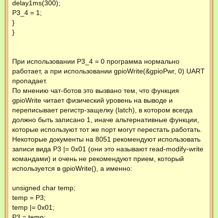
delay1ms(300);
P3_4 = 1;
}
}
При использовании P3_4 = 0 программа нормально
работает, а при использовании gpioWrite(&gpioPwr, 0) UART
пропадает.
По мнению чат-ботов это вызвано тем, что функция
gpioWrite читает физический уровень на выводе и
переписывает регистр-защелку (latch), в котором всегда
должно быть записано 1, иначе альтернативные функции,
которые используют тот же порт могут перестать работать.
Некоторые документы на 8051 рекомендуют использовать
записи вида P3 |= 0x01 (они это называют read-modify-write
командами) и очень не рекомендуют прием, который
используется в gpioWrite(), а именно:
unsigned char temp;
temp = P3;
temp |= 0x01;
P3 = temp;