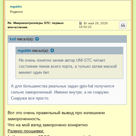
mgoblin
Родился
Re: Микроконтроллеры STC: первые
С
Вт май 26, 2026
о
19:52:22
впечатления.
о
б
щ
ks0
писал(а):
е
н
и
mgoblin
писал(а):
е
Не очень понятно зачем автор UNI-STC читает
состояние пинов всего порта, а только затем маской
меняет один бит.
А для большинства реальных задач gpio-hal получился
сильно замороченный. Именно внутри, а не снаружи.
Снаружи все просто.
Вот это очень правильный вывод про излишнюю
замороченность.
Что на мой взгяд заморочено конкретно
Размер прошивки: