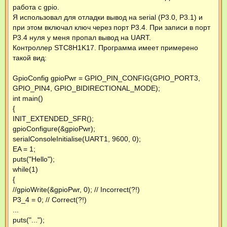
е
работа с gpio.
Я использовал для отладки вывод на serial (P3.0, P3.1) и
при этом включал ключ через порт P3.4. При записи в порт
P3.4 нуля у меня пропал вывод на UART.
Контроллер STC8H1K17. Программа имеет примерено
такой вид:
GpioConfig gpioPwr = GPIO_PIN_CONFIG(GPIO_PORT3,
GPIO_PIN4, GPIO_BIDIRECTIONAL_MODE);
int main()
{
INIT_EXTENDED_SFR();
gpioConfigure(&gpioPwr);
serialConsoleInitialise(UART1, 9600, 0);
EA = 1;
puts("Hello");
while(1)
{
//gpioWrite(&gpioPwr, 0); // Incorrect(?!)
P3_4 = 0; // Correct(?!)
...
puts("...");