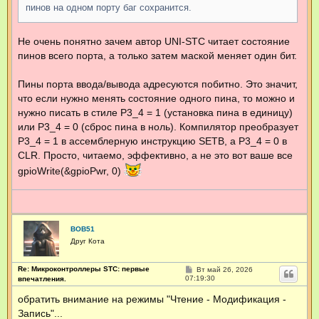
пинов на одном порту баг сохранится.
Не очень понятно зачем автор UNI-STC читает состояние
пинов всего порта, а только затем маской меняет один бит.
Пины порта ввода/вывода адресуются побитно. Это значит,
что если нужно менять состояние одного пина, то можно и
нужно писать в стиле P3_4 = 1 (установка пина в единицу)
или P3_4 = 0 (сброс пина в ноль). Компилятор преобразует
P3_4 = 1 в ассемблерную инструкцию SETB, а P3_4 = 0 в
CLR. Просто, читаемо, эффективно, а не это вот ваше все
gpioWrite(&gpioPwr, 0)
BOB51
Друг Кота
Re: Микроконтроллеры STC: первые
С
Вт май 26, 2026
о
07:19:30
впечатления.
о
б
обратить внимание на режимы "Чтение - Модификация -
щ
Запись"...
е