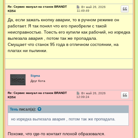
Re: Сервис мануал на станок BRANDT
С
Вт май 26, 2026
о
11:49:49
KD54
о
б
Да, если зажать кнопку аварии, то в ручном режиме он
щ
работает. Я так понял что его приобрели с такой
е
н
неисправностью. Тоесть его купили как рабочий, но изредка
и
е
вылезала авария , потом так же пропадала.
Смущает что станок 95 года в отличном состоянии, на
платах ни пылинки.
Sigma
Друг Кота
Re: Сервис мануал на станок BRANDT
С
Вт май 26, 2026
о
12:09:24
KD54
о
б
щ
Тень
писал(а):
е
н
но изредка вылезала авария , потом так же пропадала.
и
е
Похоже, что где-то контакт плохой образовался.