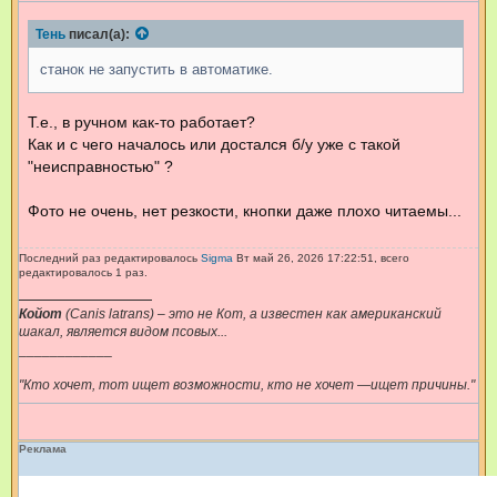
о
б
щ
Тень
писал(а):
е
н
станок не запустить в автоматике.
и
е
Т.е., в ручном как-то работает?
Как и с чего началось или достался б/у уже с такой
"неисправностью" ?
Фото не очень, нет резкости, кнопки даже плохо читаемы...
Последний раз редактировалось
Sigma
Вт май 26, 2026 17:22:51, всего
редактировалось 1 раз.
Койот
(Canis latrans) – это не Кот, а известен как американский
шакал, является видом псовых...
____________
"Кто хочет, тот ищет возможности, кто не хочет —ищет причины."
Реклама