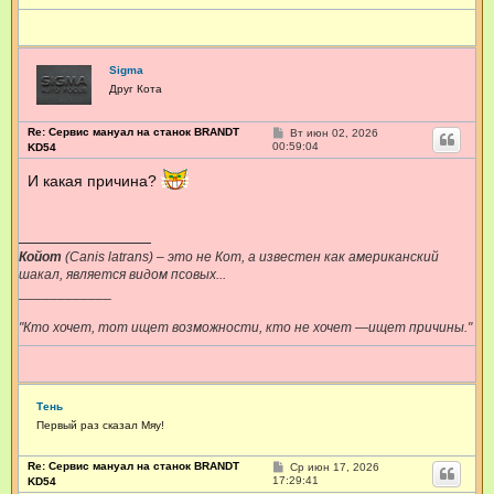
и
е
Sigma
Друг Кота
Re: Сервис мануал на станок BRANDT
С
Вт июн 02, 2026
о
00:59:04
KD54
о
б
И какая причина?
щ
е
н
и
е
Койот
(Canis latrans) – это не Кот, а известен как американский
шакал, является видом псовых...
____________
"Кто хочет, тот ищет возможности, кто не хочет —ищет причины."
Тень
Первый раз сказал Мяу!
Re: Сервис мануал на станок BRANDT
С
Ср июн 17, 2026
о
17:29:41
KD54
о