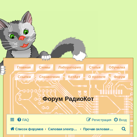
Главная
Схемы
Лаборатория
Статьи
Обучалка
Ссылки
Справочник
КотАрт
О проекте
Форум
Форум РадиоКот
FAQ
Регистрация
Вход
П
Список форумов
Силовая электроника
Прочая силовая электроника
о