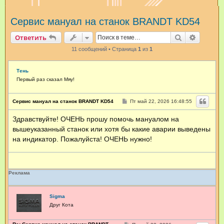
и
Сервис мануал на станок BRANDT KD54
с
к
Поиск
Расшир
Ответить
11 сообщений • Страница
1
из
1
Тень
Первый раз сказал Мяу!
С
Сервис мануал на станок BRANDT KD54
Пт май 22, 2026 16:48:55
о
о
Здравствуйте! ОЧЕНЬ прошу помочь мануалом на
б
щ
вышеуказанный станок или хотя бы какие аварии выведены
е
н
на индикатор. Пожалуйста! ОЧЕНЬ нужно!
и
е
Реклама
Sigma
Друг Кота