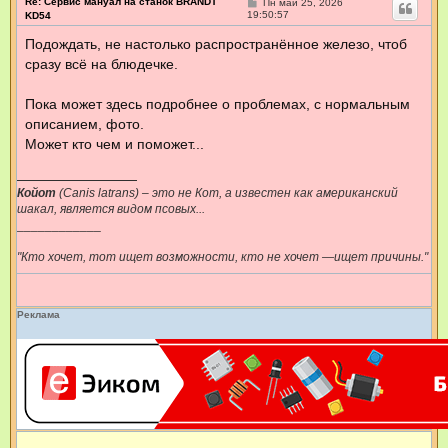
Re: Сервис мануал на станок BRANDT
С
Пн май 25, 2026
о
19:50:57
KD54
о
б
Подождать, не настолько распространённое железо, чтоб
щ
сразу всё на блюдечке.
е
н
и
е
Пока может здесь подробнее о проблемах, с нормальным
описанием, фото.
Может кто чем и поможет...
Койот
(Canis latrans) – это не Кот, а известен как американский
шакал, является видом псовых...
____________
"Кто хочет, тот ищет возможности, кто не хочет —ищет причины."
Реклама