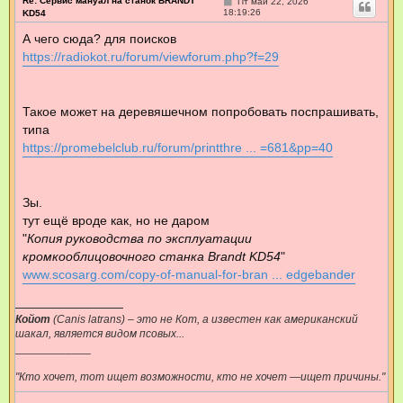
Re: Сервис мануал на станок BRANDT
С
Пт май 22, 2026
о
18:19:26
KD54
о
б
А чего сюда? для поисков
щ
https://radiokot.ru/forum/viewforum.php?f=29
е
н
и
е
Такое может на деревяшечном попробовать поспрашивать,
типа
https://promebelclub.ru/forum/printthre ... =681&pp=40
Зы.
тут ещё вроде как, но не даром
"
Копия руководства по эксплуатации
кромкооблицовочного станка Brandt KD54
"
www.scosarg.com/copy-of-manual-for-bran ... edgebander
Койот
(Canis latrans) – это не Кот, а известен как американский
шакал, является видом псовых...
____________
"Кто хочет, тот ищет возможности, кто не хочет —ищет причины."