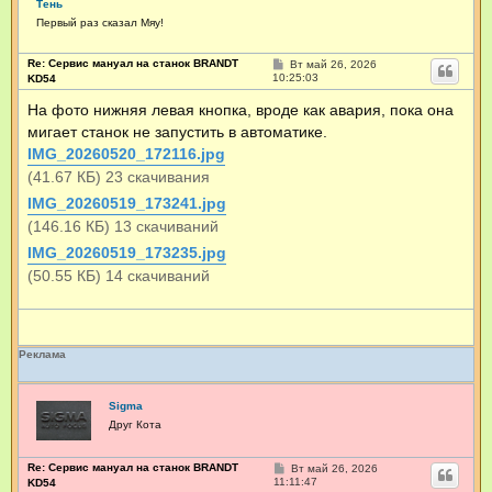
Тень
Первый раз сказал Мяу!
Re: Сервис мануал на станок BRANDT
С
Вт май 26, 2026
о
10:25:03
KD54
о
б
На фото нижняя левая кнопка, вроде как авария, пока она
щ
мигает станок не запустить в автоматике.
е
н
IMG_20260520_172116.jpg
и
е
(41.67 КБ) 23 скачивания
IMG_20260519_173241.jpg
(146.16 КБ) 13 скачиваний
IMG_20260519_173235.jpg
(50.55 КБ) 14 скачиваний
Реклама
Sigma
Друг Кота
Re: Сервис мануал на станок BRANDT
С
Вт май 26, 2026
о
11:11:47
KD54