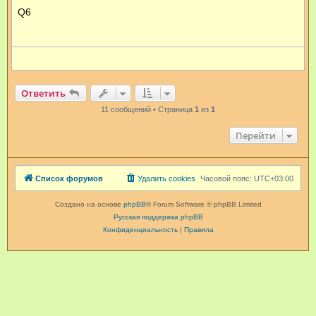
б
Q6
щ
е
н
и
е
Ответить
11 сообщений • Страница
1
из
1
Перейти
Список форумов
Удалить cookies
Часовой пояс:
UTC+03:00
Создано на основе
phpBB
® Forum Software © phpBB Limited
Русская поддержка phpBB
Конфиденциальность
|
Правила