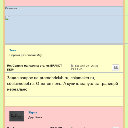
Реклама
Тень
Первый раз сказал Мяу!
Re: Сервис мануал на станок BRANDT
С
Пн май 25, 2026
о
15:29:40
KD54
о
б
Задал вопрос на promebrlclub.ru, chipmaker.ru,
щ
sdelaimebel.ru. Ответов ноль. А купить мануал за границей
е
н
нереально.
и
е
Sigma
Друг Кота