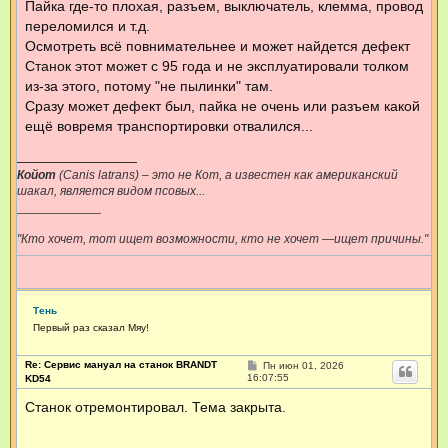
Пайка где-то плохая, разъем, выключатель, клемма, провод
переломился и т.д.
Осмотреть всё повнимательнее и может найдется дефект
Станок этот может с 95 года и не эксплуатировали толком
из-за этого, потому "не пылинки" там.
Сразу может дефект был, пайка не очень или разъем какой
ещё вовремя транспортировки отвалился...
Койот
(Canis latrans) – это не Кот, а известен как американский
шакал, является видом псовых...
____________
"Кто хочет, тот ищет возможности, кто не хочет —ищет причины."
Тень
Первый раз сказал Мяу!
Re: Сервис мануал на станок BRANDT
С
Пн июн 01, 2026
о
16:07:55
KD54
о
б
Станок отремонтировал. Тема закрыта.
щ
е
н