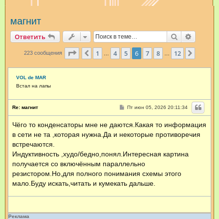
и
магнит
с
к
Поиск
Расшир
Ответить
Страница
6
из
12
1
4
5
6
7
8
12
Пред.
След.
223 сообщения
…
…
VOL de MAR
Встал на лапы
С
Re: магнит
Пт июн 05, 2026 20:11:34
о
о
Чёго то конденсаторы мне не даются.Какая то информация
б
щ
в сети не та ,которая нужна.Да и некоторые противоречия
е
н
встречаются.
и
Индуктивность ,худо/бедно,понял.Интересная картина
е
получается со включённым параллельно
резистором.Но,для полного понимания схемы этого
мало.Буду искать,читать и кумекать дальше.
Реклама