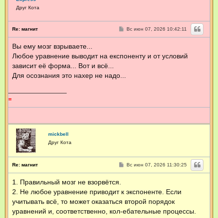
Друг Кота
С
Re: магнит
Вс июн 07, 2026 10:42:11
о
о
Вы ему мозг взрываете...
б
щ
Любое уравнение выводит на експоненту и от условий
е
н
зависит её форма... Вот и всё...
и
Для осознания это нахер не надо...
е
=
mickbell
Друг Кота
С
Re: магнит
Вс июн 07, 2026 11:30:25
о
о
1. Правильный мозг не взорвётся.
б
щ
2. Не любое уравнение приводит к экспоненте. Если
е
н
учитывать всё, то может оказаться второй порядок
и
уравнений и, соответственно, кол-ебательные процессы.
е