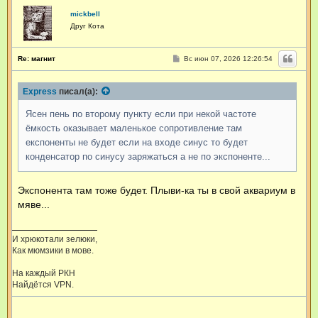
mickbell
Друг Кота
С
Re: магнит
Вс июн 07, 2026 12:26:54
о
о
б
Express
писал(а):
щ
е
н
Ясен пень по второму пункту если при некой частоте
и
е
ёмкость оказывает маленькое сопротивление там
експоненты не будет если на входе синус то будет
конденсатор по синусу заряжаться а не по экспоненте...
Экспонента там тоже будет. Плыви-ка ты в свой аквариум в
мяве...
И хрюкотали зелюки,
Как мюмзики в мове.
На каждый РКН
Найдётся VPN.