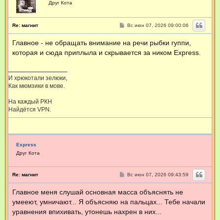
Друг Кота
С
Re: магнит
Вс июн 07, 2026 09:00:06
о
о
Главное - не обращать внимание на речи рыбки гуппи,
б
щ
которая и сюда приплыла и скрывается за ником Express.
е
н
и
е
И хрюкотали зелюки,
Как мюмзики в мове.
На каждый РКН
Найдётся VPN.
Express
Друг Кота
С
Re: магнит
Вс июн 07, 2026 09:43:59
о
о
Главное меня слушай основная масса объяснять не
б
щ
умееют, умничают... Я объясняю на пальцах... Тебе начали
е
н
уравнения впихивать, утонешь нахрен в них...
и