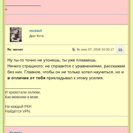
е
=
mickbell
Друг Кота
С
Re: магнит
Вс июн 07, 2026 10:30:17
о
о
Ну ты-то точно не утонешь, ты уже плаваешь.
б
щ
Ничего страшного: не справится с уравнениями, расскажем
е
н
без них. Главное, чтобы он не только хотел научиться, но и
и
в отличие от тебя
прикладывал к этому усилия.
е
И хрюкотали зелюки,
Как мюмзики в мове.
На каждый РКН
Найдётся VPN.
Express