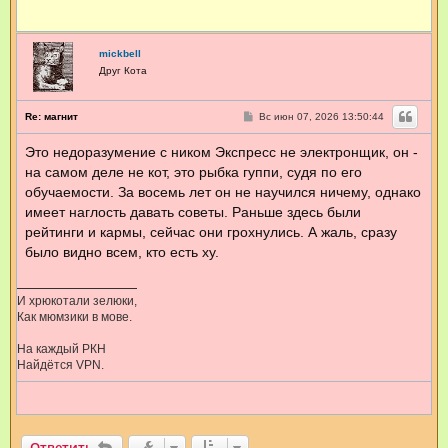
mickbell
Друг Кота
С
Re: магнит
Вс июн 07, 2026 13:50:44
о
о
Это недоразумение с ником Экспресс не электронщик, он -
б
щ
на самом деле не кот, это рыбка гуппи, судя по его
е
н
обучаемости. За восемь лет он не научился ничему, однако
и
имеет наглость давать советы. Раньше здесь были
е
рейтинги и кармы, сейчас они грохнулись. А жаль, сразу
было видно всем, кто есть ху.
И хрюкотали зелюки,
Как мюмзики в мове.
На каждый РКН
Найдётся VPN.
Ответить