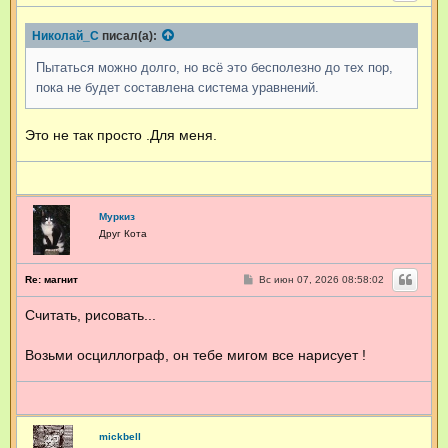
о
в
о
а
б
Николай_С
писал(а):
щ
т
е
е
н
Пытаться можно долго, но всё это бесполезно до тех пор,
л
и
я
е
пока не будет составлена система уравнений.
Н
и
к
Это не так просто .Для меня.
о
л
а
й
_
С
Муркиз
Друг Кота
С
Re: магнит
Вс июн 07, 2026 08:58:02
о
о
Считать, рисовать...
б
щ
е
н
Возьми осциллограф, он тебе мигом все нарисует !
и
е
mickbell