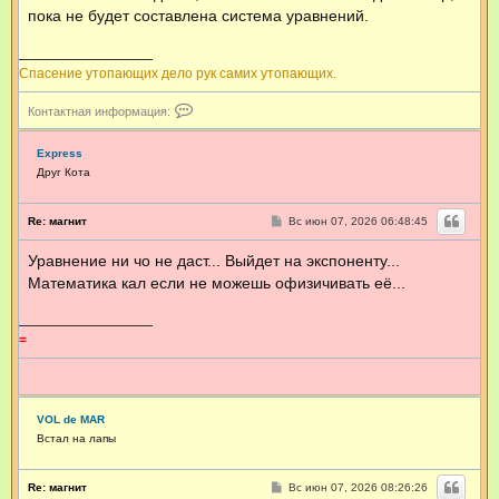
щ
пока не будет составлена система уравнений.
е
н
и
е
Спасение утопающих дело рук самих утопающих.
К
Контактная информация:
о
н
т
Express
а
Друг Кота
к
т
н
С
Re: магнит
Вс июн 07, 2026 06:48:45
а
о
я
о
Уравнение ни чо не даст... Выйдет на экспоненту...
б
и
щ
н
Математика кал если не можешь офизичивать её...
е
ф
н
о
и
р
е
=
м
а
ц
и
я
п
VOL de MAR
о
Встал на лапы
л
ь
з
С
Re: магнит
Вс июн 07, 2026 08:26:26
о