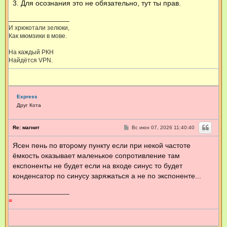
3. Для осознания это не обязательно, тут ты прав.
И хрюкотали зелюки,
Как мюмзики в мове.
На каждый РКН
Найдётся VPN.
Express
Друг Кота
С
Re: магнит
Вс июн 07, 2026 11:40:40
о
о
Ясен пень по второму пункту если при некой частоте
б
щ
ёмкость оказывает маленькое сопротивление там
е
н
експоненты не будет если на входе синус то будет
и
конденсатор по синусу заряжаться а не по экспоненте...
е
=