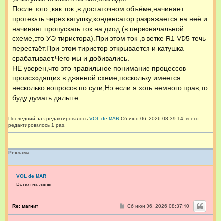
з
После того ,как ток ,в достаточном объёме,начинает
о
протекать через катушку,конденсатор разряжается на неё и
в
а
начинает пропускать ток на диод (в первоначальной
т
схеме,это УЭ тиристора).При этом ток ,в ветке R1 VD5 течь
е
перестаёт.При этом тиристор открывается и катушка
л
я
срабатывает.Чего мы и добивались.
Н
НЕ уверен,что это правильное понимание процессов
и
к
происходящих в джанной схеме,поскольку имеется
о
несколько вопросов по сути,Но если я хоть немного прав,то
л
а
буду думать дальше.
й
_
С
Последний раз редактировалось
VOL de MAR
Сб июн 06, 2026 08:39:14, всего
редактировалось 1 раз.
Реклама
VOL de MAR
Встал на лапы
С
Re: магнит
Сб июн 06, 2026 08:37:40
о
о