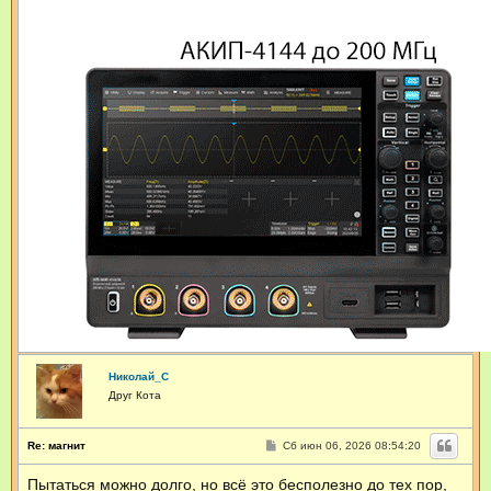
Николай_С
Друг Кота
С
Re: магнит
Сб июн 06, 2026 08:54:20
о
о
Пытаться можно долго, но всё это бесполезно до тех пор,
б