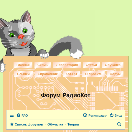
Главная
Схемы
Лаборатория
Статьи
Обучалка
Ссылки
Справочник
КотАрт
О проекте
Форум
Форум РадиоКот
FAQ
Регистрация
Вход
П
Список форумов
Обучалка
Теория
о