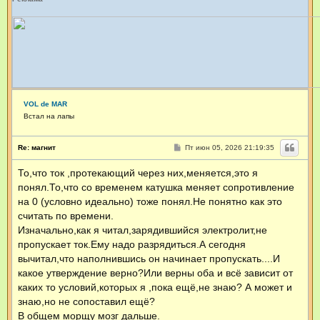
т
а
к
т
н
а
я
и
н
ф
VOL de MAR
о
Встал на лапы
р
м
а
С
Re: магнит
Пт июн 05, 2026 21:19:35
ц
о
и
о
я
То,что ток ,протекающий через них,меняется,это я
б
п
щ
понял.То,что со временем катушка меняет сопротивление
о
е
н
л
на 0 (условно идеально) тоже понял.Не понятно как это
и
ь
считать по времени.
е
з
Изначально,как я читал,зарядившийся электролит,не
о
в
пропускает ток.Ему надо разрядиться.А сегодня
а
вычитал,что наполнившись он начинает пропускать....И
т
е
какое утверждение верно?Или верны оба и всё зависит от
л
каких то условий,которых я ,пока ещё,не знаю? А может и
я
Н
знаю,но не сопоставил ещё?
и
В общем морщу мозг дальше.
к