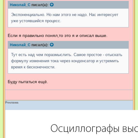
б
Николай_С
писал(а):
щ
е
н
Экспоненциально. Но нам этого не надо. Нас интересует
и
е
уже устоявшийся процесс.
Если я правильно понял,то это я и описал выше.
Николай_С
писал(а):
Тут есть над чем поразмыслить. Самое простое - отыскать
формулу изменения тока через конденсатор и устремить
время к бесконечности.
Буду пытаться ещё.
Реклама