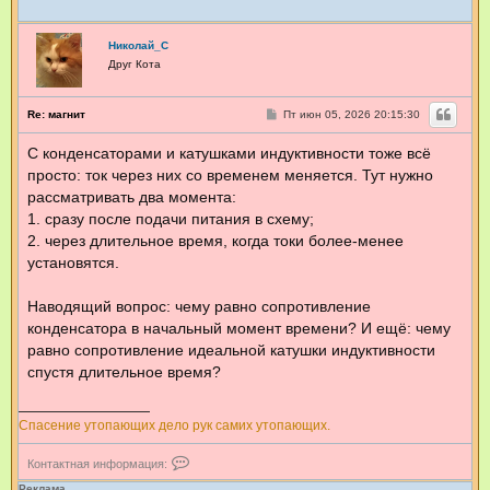
Николай_С
Друг Кота
С
Re: магнит
Пт июн 05, 2026 20:15:30
о
о
С конденсаторами и катушками индуктивности тоже всё
б
щ
просто: ток через них со временем меняется. Тут нужно
е
н
рассматривать два момента:
и
1. сразу после подачи питания в схему;
е
2. через длительное время, когда токи более-менее
установятся.
Наводящий вопрос: чему равно сопротивление
конденсатора в начальный момент времени? И ещё: чему
равно сопротивление идеальной катушки индуктивности
спустя длительное время?
Спасение утопающих дело рук самих утопающих.
К
Контактная информация:
о
н
Реклама