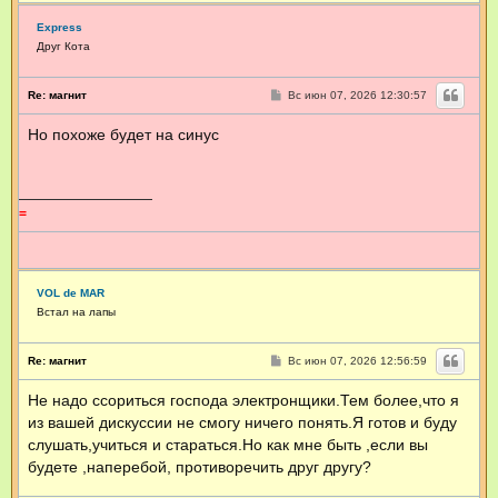
Express
Друг Кота
С
Re: магнит
Вс июн 07, 2026 12:30:57
о
о
Но похоже будет на синус
б
щ
е
н
и
е
=
VOL de MAR
Встал на лапы
С
Re: магнит
Вс июн 07, 2026 12:56:59
о
о
Не надо ссориться господа электронщики.Тем более,что я
б
щ
из вашей дискуссии не смогу ничего понять.Я готов и буду
е
н
слушать,учиться и стараться.Но как мне быть ,если вы
и
будете ,наперебой, противоречить друг другу?
е