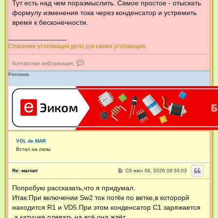
Тут есть над чем поразмыслить. Самое простое - отыскать
формулу изменения тока через конденсатор и устремить
время к бесконечности.
Спасение утопающих дело рук самих утопающих.
К
Контактная информация:
о
н
Реклама
т
а
к
т
н
а
я
и
н
VOL de MAR
ф
о
Встал на лапы
р
м
а
С
Re: магнит
Сб июн 06, 2026 08:34:03
о
ц
о
и
Попробую рассказать,что я придумал.
б
я
щ
Итак:При включении Sw2 ток потёк по ветке,в которорй
п
е
о
н
находится R1 и VD5.При этом конденсатор С1 заряжается
л
и
,а катушке плевать на всё,она ждёт.
е
ь