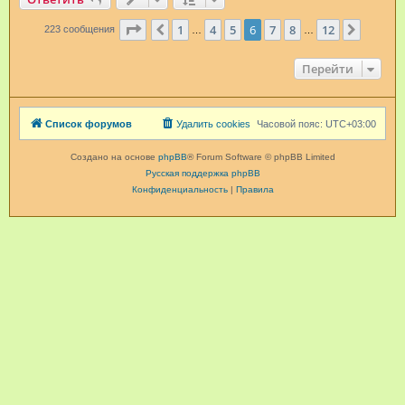
Страница
6
из
12
1
4
5
6
7
8
12
Пред.
След.
223 сообщения
…
…
Перейти
Список форумов
Удалить cookies
Часовой пояс:
UTC+03:00
Создано на основе
phpBB
® Forum Software © phpBB Limited
Русская поддержка phpBB
Конфиденциальность
|
Правила