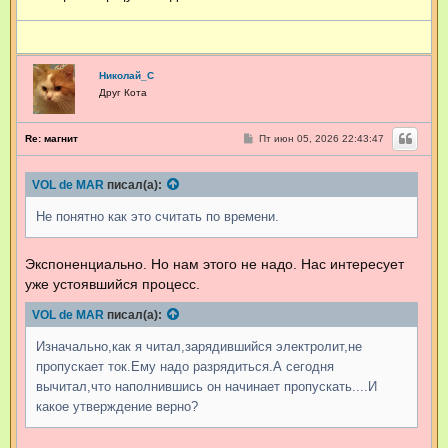
о
л
а
й
_
Николай_С
С
Друг Кота
С
Re: магнит
Пт июн 05, 2026 22:43:47
о
о
б
VOL de MAR
писал(а):
щ
е
н
Не понятно как это считать по времени.
и
е
Экспоненциально. Но нам этого не надо. Нас интересует
уже устоявшийся процесс.
VOL de MAR
писал(а):
Изначально,как я читал,зарядившийся электролит,не
пропускает ток.Ему надо разрядиться.А сегодня
вычитал,что наполнившись он начинает пропускать....И
какое утверждение верно?