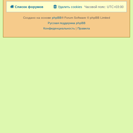
Список форумов
Удалить cookies
Часовой пояс:
UTC+03:00
Создано на основе
phpBB
® Forum Software © phpBB Limited
Русская поддержка phpBB
Конфиденциальность
|
Правила