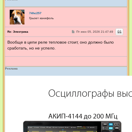
Н
и
к
74hc257
о
л
Грызет канифоль
а
й
_
С
Re: Электрика
Пт июн 05, 2026 21:47:49
С
о
о
Вообще в цепи реле тепловое стоит, оно должно было
б
щ
сработать, но не успело.
е
н
и
е
Реклама