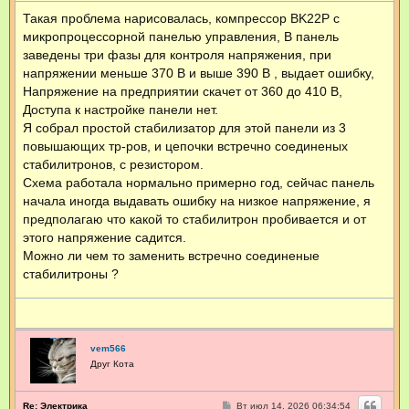
о
Такая проблема нарисовалась, компрессор BK22P с
б
щ
микропроцессорной панелью управления, В панель
е
н
заведены три фазы для контроля напряжения, при
и
напряжении меньше 370 В и выше 390 В , выдает ошибку,
е
Напряжение на предприятии скачет от 360 до 410 В,
Доступа к настройке панели нет.
Я собрал простой стабилизатор для этой панели из 3
повышающих тр-ров, и цепочки встречно соединеных
стабилитронов, с резистором.
Схема работала нормально примерно год, сейчас панель
начала иногда выдавать ошибку на низкое напряжение, я
предполагаю что какой то стабилитрон пробивается и от
этого напряжение садится.
Можно ли чем то заменить встречно соединеные
стабилитроны ?
vem566
Друг Кота
С
Re: Электрика
Вт июл 14, 2026 06:34:54