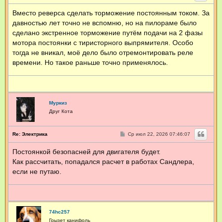
о
о
Вместо реверса сделать торможение постоянным током. За
б
щ
давностью лет точно не вспомню, но на пилораме было
е
н
сделано экстренное торможение путём подачи на 2 фазы
и
мотора постоянки с тиристорного выпрямителя. Особо
е
тогда не вникал, моё дело было отремонтировать реле
времени. Но такое раньше точно применялось.
Муркиз
Друг Кота
С
Re: Электрика
Ср июл 22, 2026 07:46:07
о
о
Постоянкой безопасней для двигателя будет.
б
щ
Как рассчитать, попадался расчет в работах Сандлера,
е
н
если не путаю.
и
е
74hc257
Грызет канифоль