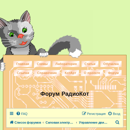
Главная
Схемы
Лаборатория
Статьи
Обучалка
Ссылки
Справочник
КотАрт
О проекте
Форум
Форум РадиоКот
FAQ
Регистрация
Вход
П
Список форумов
Силовая электроника
Управление двигателями
о