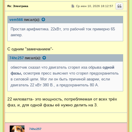
С
Re: Электрика
Ср июн 10, 2026 18:12:57
о
о
б
vem566
писал(а):
щ
е
н
Простая арифметика. 22кВт, это рабочий ток примерно 65
и
е
ампер.
С одним "замечанием"-
74hc257
писал(а):
обмотчик сказал что двигатель сгорел иза обрыва
одной
фазы,
осмотрев пресс выяснил что сгорел предохранитель
в силовой цепи. Мог ли он быть причиной аварии, если
двигатель 22 кВт 380 В., а предохранитель 80 А.
22 киловатта- это мощность, потребляемая от всех трёх
фаз, и, для одной фазы её нужно делить на 3.
74hc257