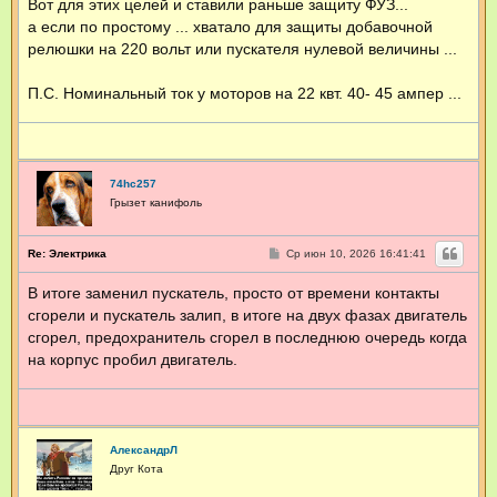
Вот для этих целей и ставили раньше защиту ФУЗ...
а если по простому ... хватало для защиты добавочной
релюшки на 220 вольт или пускателя нулевой величины ...
П.С. Номинальный ток у моторов на 22 квт. 40- 45 ампер ...
74hc257
Грызет канифоль
С
Re: Электрика
Ср июн 10, 2026 16:41:41
о
о
В итоге заменил пускатель, просто от времени контакты
б
щ
сгорели и пускатель залип, в итоге на двух фазах двигатель
е
н
сгорел, предохранитель сгорел в последнюю очередь когда
и
на корпус пробил двигатель.
е
АлександрЛ
Друг Кота