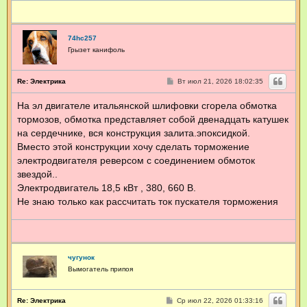
74hc257
Грызет канифоль
С
Re: Электрика
Вт июл 21, 2026 18:02:35
о
о
На эл двигателе итальянской шлифовки сгорела обмотка
б
щ
тормозов, обмотка представляет собой двенадцать катушек
е
н
на сердечнике, вся конструкция залита.эпоксидкой.
и
Вместо этой конструкции хочу сделать торможение
е
электродвигателя реверсом с соединением обмоток
звездой..
Электродвигатель 18,5 кВт , 380, 660 В.
Не знаю только как рассчитать ток пускателя торможения
чугунок
Вымогатель припоя
С
Re: Электрика
Ср июл 22, 2026 01:33:16