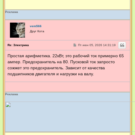
Реклама
vem566
Друг Кота
С
Re: Электрика
Пт июн 05, 2026 14:31:19
о
о
Простая арифметика. 22кВт, это рабочий ток примерно 65
б
щ
ампер. Предохранитель на 80. Пусковой ток запросто
е
н
сожжет это предохранитель. Зависит от качества
и
подшипников двигателя и нагрузки на валу.
е
Реклама