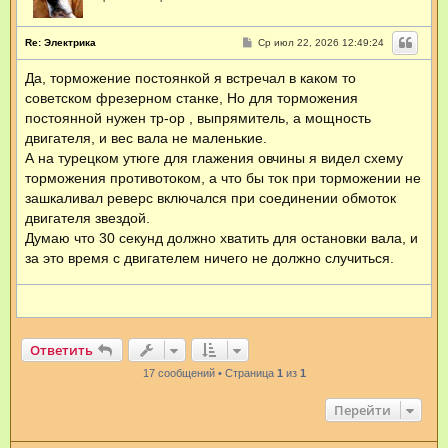
С
Re: Электрика
Ср июл 22, 2026 12:49:24
о
о
Да, торможение постоянкой я встречал в каком то
б
щ
советском фрезерном станке, Но для торможения
е
н
постоянной нужен тр-ор , выпрямитель, а мощность
и
двигателя, и вес вала не маленькие.
е
А на турецком утюге для глажения овчины я видел схему
торможения противотоком, а что бы ток при торможении не
зашкаливал реверс включался при соединении обмоток
двигателя звездой.
Думаю что 30 секунд должно хватить для остановки вала, и
за это время с двигателем ничего не должно случиться.
Ответить
17 сообщений • Страница
1
из
1
Перейти