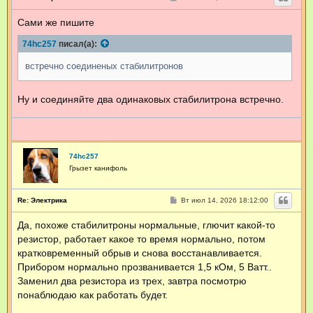
о
о
Сами же пишите
б
щ
е
74hc257
писал(а):
н
и
е
встречно соединеных стабилитронов
Ну и соединяйте два одинаковых стабилитрона встречно.
74hc257
Грызет канифоль
С
Re: Электрика
Вт июл 14, 2026 18:12:00
о
о
Да, похоже стабилитроны нормальные, глючит какой-то
б
щ
резистор, работает какое то время нормально, потом
е
н
кратковременный обрыв и снова восстанавливается.
и
Прибором нормально прозванивается 1,5 кОм, 5 Ватт..
е
Заменил два резистора из трех, завтра посмотрю
понаблюдаю как работать будет.