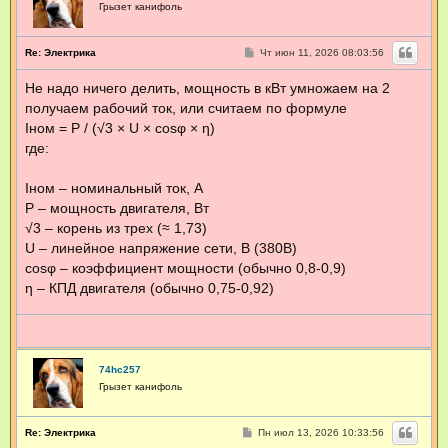
Грызет канифоль
С
Re: Электрика
Чт июн 11, 2026 08:03:56
о
о
Не надо ничего делить, мощность в кВт умножаем на 2
б
щ
получаем рабочий ток, или считаем по формуле
е
н
Iном = P / (√3 × U × cosφ × η)
и
где:
е
Iном – номинальный ток, А
P – мощность двигателя, Вт
√3 – корень из трех (≈ 1,73)
U – линейное напряжение сети, В (380В)
cosφ – коэффициент мощности (обычно 0,8-0,9)
η – КПД двигателя (обычно 0,75-0,92)
74hc257
Грызет канифоль
С
Re: Электрика
Пн июл 13, 2026 10:33:56
о