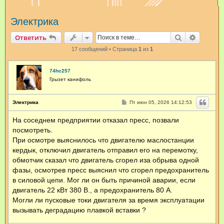
и
Электрика
с
к
Поиск
Расшир
Ответить
17 сообщений • Страница
1
из
1
74hc257
Грызет канифоль
С
Электрика
Пт июн 05, 2026 14:12:53
о
о
На соседнем предприятии отказал пресс, позвали
б
щ
посмотреть.
е
н
При осмотре выяснилось что двигателю маслостанции
и
кердык, отключил двигатель отправил его на перемотку,
е
обмотчик сказал что двигатель сгорел иза обрыва одной
фазы, осмотрев пресс выяснил что сгорел предохранитель
в силовой цепи. Мог ли он быть причиной аварии, если
двигатель 22 кВт 380 В., а предохранитель 80 А.
Могли ли пусковые токи двигателя за время эксплуатации
вызывать деградацию плавкой вставки ?