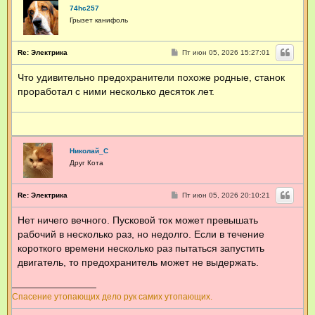
74hc257
Грызет канифоль
С
Re: Электрика
Пт июн 05, 2026 15:27:01
о
о
Что удивительно предохранители похоже родные, станок
б
щ
проработал с ними несколько десяток лет.
е
н
и
е
Николай_С
Друг Кота
С
Re: Электрика
Пт июн 05, 2026 20:10:21
о
о
Нет ничего вечного. Пусковой ток может превышать
б
щ
рабочий в несколько раз, но недолго. Если в течение
е
н
короткого времени несколько раз пытаться запустить
и
двигатель, то предохранитель может не выдержать.
е
Спасение утопающих дело рук самих утопающих.