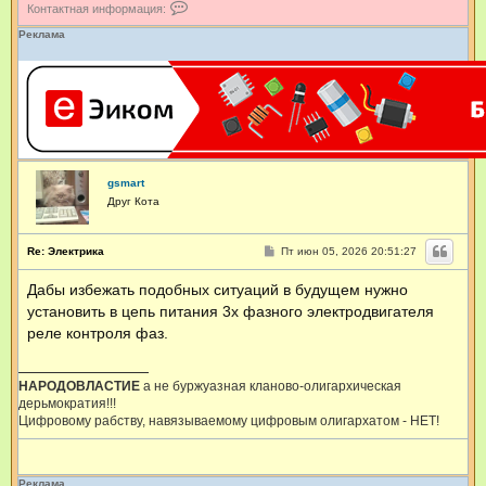
К
Контактная информация:
о
н
Реклама
т
а
к
т
н
а
я
и
н
gsmart
ф
о
Друг Кота
р
м
а
С
Re: Электрика
Пт июн 05, 2026 20:51:27
ц
о
о
и
Дабы избежать подобных ситуаций в будущем нужно
б
я
щ
п
установить в цепь питания 3х фазного электродвигателя
е
о
н
реле контроля фаз.
л
и
ь
е
з
о
НАРОДОВЛАСТИЕ
а не буржуазная кланово-олигархическая
в
дерьмократия!!!
а
Цифровому рабству, навязываемому цифровым олигархатом - НЕТ!
т
е
л
я
Реклама