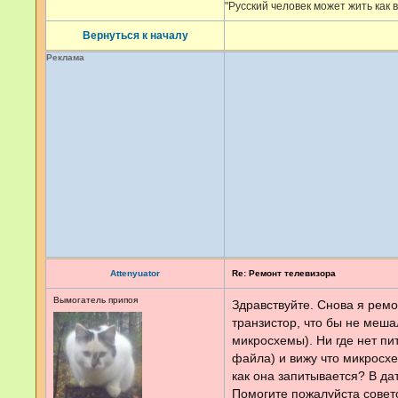
"Русский человек может жить как в
Вернуться к началу
Реклама
Attenyuator
Re: Ремонт телевизора
Вымогатель припоя
Здравствуйте. Снова я рем
транзистор, что бы не меша
микросхемы). Ни где нет пи
файла) и вижу что микросхе
как она запитывается? В да
Помогите пожалуйста сове