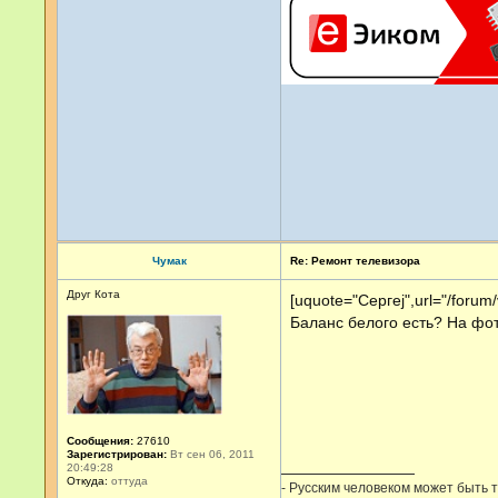
Чумак
Re: Ремонт телевизора
Друг Кота
[uquote="Сергеj",url="/foru
Баланс белого есть? На фото
Сообщения:
27610
Зарегистрирован:
Вт сен 06, 2011
20:49:28
Откуда:
оттуда
- Русским человеком может быть то