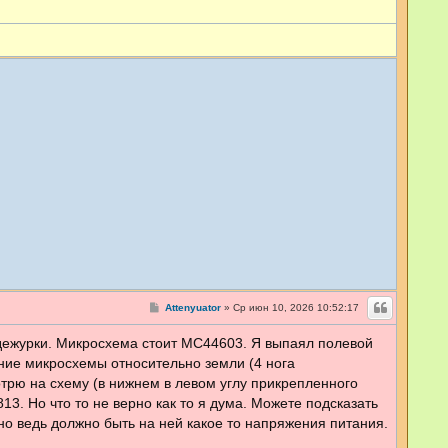
С
Attenyuator
»
Ср июн 10, 2026 10:52:17
о
о
 дежурки. Микросхема стоит MC44603. Я выпаял полевой
б
щ
ание микросхемы относительно земли (4 нога
е
н
мотрю на схему (в нижнем в левом углу прикрепленного
и
3. Но что то не верно как то я дума. Можете подсказать
е
но ведь должно быть на ней какое то напряжения питания.