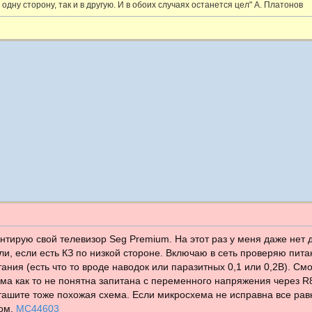
 одну сторону, так и в другую. И в обоих случаях останется цел" А. Платонов
онтирую свой телевизор Seg Premium. На этот раз у меня даже нет
ли, если есть КЗ по низкой стороне. Включаю в сеть проверяю пит
тания (есть что то вроде наводок или паразитных 0,1 или 0,2В). С
ма как то не понятна запитана с переменного напряжения через R81
ташите тоже похожая схема. Если микросхема не исправна все рав
том.
MC44603