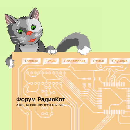
Главная
Схемы
Лаборатория
Статьи
Обучалка
Форум РадиоКот
Здесь можно немножко помяукать :)