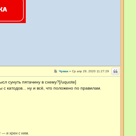
С
Чумак
»
Ср апр 29, 2020 11:27:29
о
о
ысл сунуть пятачину в схему?[/uquote]
б
щ
ы с катодов... ну и всё, что положено по правилам.
е
н
и
е
т — и хрен с ним.