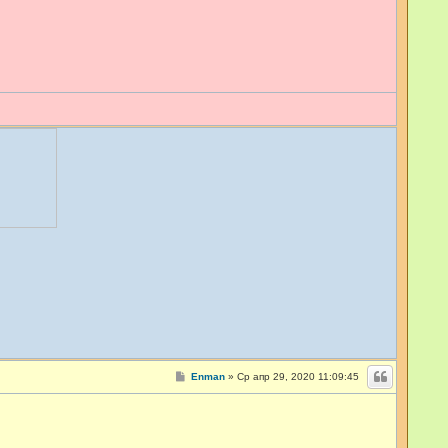
С
Enman
»
Ср апр 29, 2020 11:09:45
о
о
б
щ
е
н