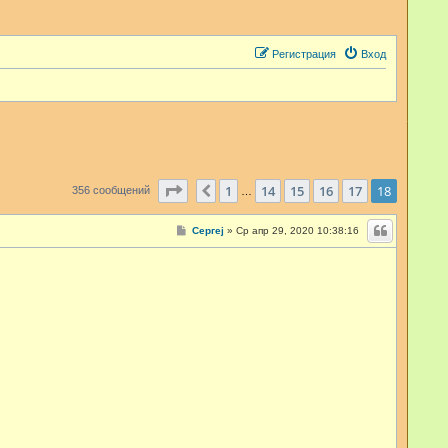
Регистрация
Вход
Страница
18
из
18
1
14
15
16
17
18
Пред.
356 сообщений
…
С
Сергеj
»
Ср апр 29, 2020 10:38:16
о
о
б
щ
е
н
и
е