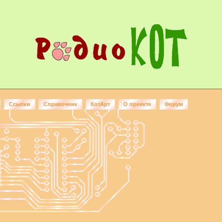
Ссылки
Справочник
КотАрт
О проекте
Форум