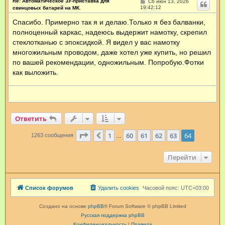
Re: Автоматическое ЗУ-приставка для
С
Сб июн 13, 2026
ц
о
19:42:12
свинцовых батарей на МК.
и
о
я
б
Спасибо. Примерно так я и делаю.Только я без балванки,
щ
п
полноценный каркас, надеюсь выдержит намотку, скрепил
е
о
н
л
стеклотканью с эпоксидкой. Я видел у вас намотку
и
ь
е
многожильным проводом, даже хотел уже купить, но решил
з
о
по вашей рекомендации, одножильным. Попробую.Фотки
в
как выложить.
а
т
е
л
я
r
o
Ответить
m
t
Страница
64
из
64
1
60
61
62
63
64
Пред.
1263 сообщения
…
o
r
w
Перейти
a
t
o
r
Список форумов
Удалить cookies
Часовой пояс:
UTC+03:00
Создано на основе
phpBB
® Forum Software © phpBB Limited
Русская поддержка phpBB
Конфиденциальность
|
Правила