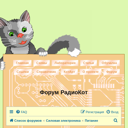
Главная
Схемы
Лаборатория
Статьи
Обучалка
Ссылки
Справочник
КотАрт
О проекте
Форум
Форум РадиоКот
FAQ
Регистрация
Вход
П
Список форумов
Силовая электроника
Питание
о