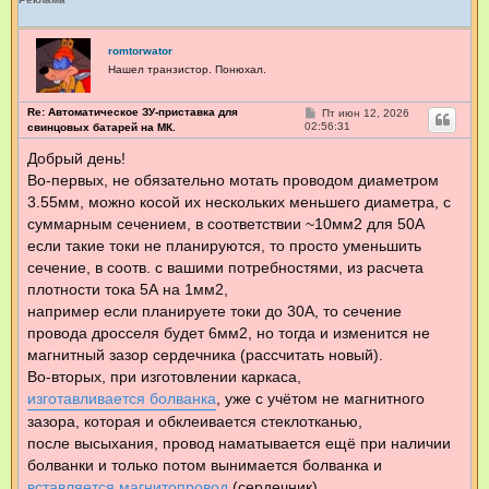
romtorwator
Нашел транзистор. Понюхал.
Re: Автоматическое ЗУ-приставка для
С
Пт июн 12, 2026
о
02:56:31
свинцовых батарей на МК.
о
б
Добрый день!
щ
Во-первых, не обязательно мотать проводом диаметром
е
н
3.55мм, можно косой их нескольких меньшего диаметра, с
и
е
суммарным сечением, в соответствии ~10мм2 для 50А
если такие токи не планируются, то просто уменьшить
сечение, в соотв. с вашими потребностями, из расчета
плотности тока 5А на 1мм2,
например если планируете токи до 30А, то сечение
провода дросселя будет 6мм2, но тогда и изменится не
магнитный зазор сердечника (рассчитать новый).
Во-вторых, при изготовлении каркаса,
изготавливается болванка
, уже с учётом не магнитного
зазора, которая и обклеивается стеклотканью,
после высыхания, провод наматывается ещё при наличии
болванки и только потом вынимается болванка и
вставляется магнитопровод
(сердечник).