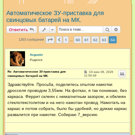
и
Автоматическое ЗУ-приставка для
с
свинцовых батарей на МК.
к
Поиск
Расшир
Ответить
Страница
64
из
64
1
60
61
62
63
64
Пред.
1263 сообщения
…
Avgustin
Родился
Re: Автоматическое ЗУ-приставка для
С
Сб июн 06, 2026
о
11:50:49
свинцовых батарей на МК.
о
б
Здравствуйте. Просьба, поделитесь опытом намотки
щ
дросселя проводом 3,55мм. На фотках, я так понимаю, без
е
н
каркаса. Феррит склеян с немагнитным зазором, и обклеян
и
е
стеклотекстолитом и на него намотан провод. Намотать на
каркас и потом собрать, было бы удобней, но думаю каркас
развалится при намотке. Собираю 7_версию.
Реклама