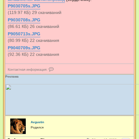
P9030705s.JPG
(119.97 КБ) 29 скачиваний
P9030708s.JPG
(86.61 КБ) 26 скачиваний
P9050713s.JPG
(80.99 КБ) 22 скачивания
P9040709s.JPG
(92.36 КБ) 22 скачивания
К
Контактная информация:
о
н
Реклама
т
а
к
т
н
а
я
и
н
ф
Avgustin
о
Родился
р
м
а