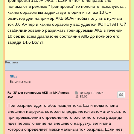
тренировки 120 Ач АКБ. . Если я что-то неправильно
понимают в режиме "Тренировка" то поясните пожалуйста ,
каким образом вы задействуете один и тот же 10 Ом
резистор для например АКБ 60Ач чтобы получить нужный
ток 0,6 Ампер и каким образом у вас удается КОНСТАНТОЙ
стабилизированно разряжать тренируемый АКБ в течении
10 сек во всем диапазоне состоянии АКБ до полного его
заряда 14,6 Вольт.
Реклама
Nilas
Встал на лапы
Re: ЗУ для свинцовых АКБ на МК Atmega
С
Вт мар 10, 2026
о
11:35:02
16А
о
б
При разряде идет стабилизация тока. Если подключена
щ
внешняя нагрузка, которая определяется автоматически, то
е
н
при превышении определенного расчетного тока разряда,
и
е
идёт переключение на внешнюю нагрузку, величина
которой определяет максимальный ток разряда. Если нет