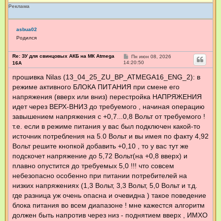
Реклама
asbua02
Родился
Re: ЗУ для свинцовых АКБ на МК Atmega
С
Пн июн 08, 2026
о
14:20:50
16А
о
б
прошивка Nilas (13_04_25_ZU_BP_ATMEGA16_ENG_2): в
щ
режиме активного БЛОКА ПИТАНИЯ при смене его
е
н
напряжения (вверх или вниз) перестройка НАПРЯЖЕНИЯ
и
е
идет через ВЕРХ-ВНИЗ до требуемого , начиная операцию
завышением напряжения с +0,7...0,8 Вольт от требуемого !
т.е. если в режиме питания у вас был подключен какой-то
источник потребления на 5.0 Вольт и вы имея по факту 4,92
Вольт решите кнопкой добавить +0,10 , то у вас тут же
подскочет напряжение до 5,72 Вольт(на +0,8 вверх) и
плавно опустится до требуемых 5,0 !!! что совсем
небезопасно особенно при питании потребителей на
низких напряжениях (1,3 Вольт, 3,3 Вольт, 5,0 Вольт и т.д.
где разница уж очень опасна и очевидна ) такое поведение
блока питания во всем диапазоне ! мне кажестся алгоритм
должен быть напротив через низ - поднятием вверх , ИМХО