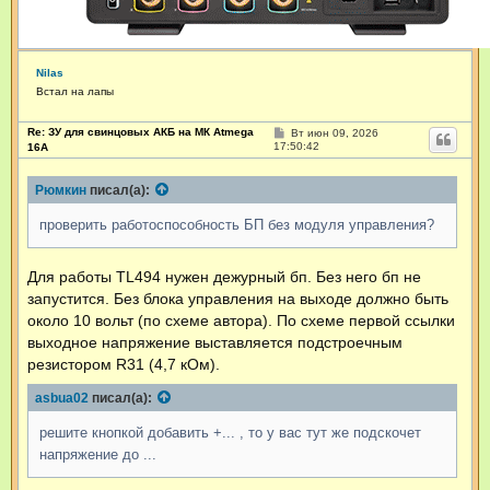
Nilas
Встал на лапы
Re: ЗУ для свинцовых АКБ на МК Atmega
С
Вт июн 09, 2026
о
17:50:42
16А
о
б
щ
Рюмкин
писал(а):
е
н
проверить работоспособность БП без модуля управления?
и
е
Для работы TL494 нужен дежурный бп. Без него бп не
запустится. Без блока управления на выходе должно быть
около 10 вольт (по схеме автора). По схеме первой ссылки
выходное напряжение выставляется подстроечным
резистором R31 (4,7 кОм).
asbua02
писал(а):
решите кнопкой добавить +... , то у вас тут же подскочет
напряжение до ...