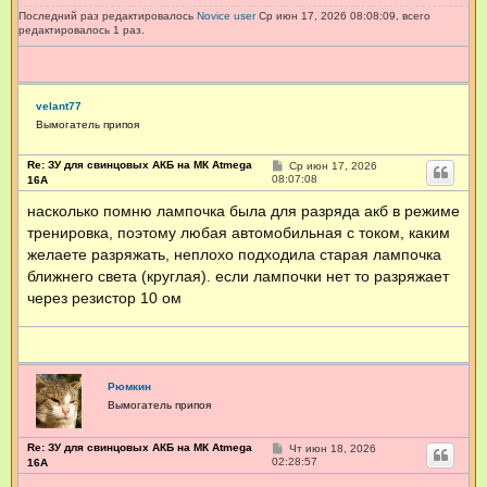
е
Последний раз редактировалось
Novice user
Ср июн 17, 2026 08:08:09, всего
редактировалось 1 раз.
velant77
Вымогатель припоя
Re: ЗУ для свинцовых АКБ на МК Atmega
С
Ср июн 17, 2026
о
08:07:08
16А
о
б
насколько помню лампочка была для разряда акб в режиме
щ
тренировка, поэтому любая автомобильная с током, каким
е
н
желаете разряжать, неплохо подходила старая лампочка
и
е
ближнего света (круглая). если лампочки нет то разряжает
через резистор 10 ом
Рюмкин
Вымогатель припоя
Re: ЗУ для свинцовых АКБ на МК Atmega
С
Чт июн 18, 2026
о
02:28:57
16А
о
б