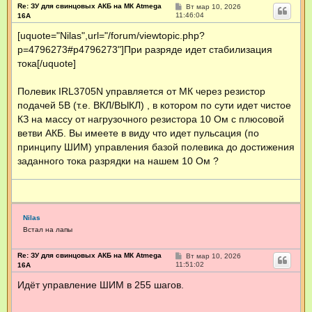
Re: ЗУ для свинцовых АКБ на МК Atmega
С
Вт мар 10, 2026
о
11:46:04
16А
о
б
[uquote="Nilas",url="/forum/viewtopic.php?
щ
p=4796273#p4796273"]При разряде идет стабилизация
е
н
тока[/uquote]
и
е
Полевик IRL3705N управляется от МК через резистор
подачей 5В (т.е. ВКЛ/ВЫКЛ) , в котором по сути идет чистое
КЗ на массу от нагрузочного резистора 10 Ом с плюсовой
ветви АКБ. Вы имеете в виду что идет пульсация (по
принципу ШИМ) управления базой полевика до достижения
заданного тока разрядки на нашем 10 Ом ?
Nilas
Встал на лапы
Re: ЗУ для свинцовых АКБ на МК Atmega
С
Вт мар 10, 2026
о
11:51:02
16А
о
б
Идёт управление ШИМ в 255 шагов.
щ
е
н