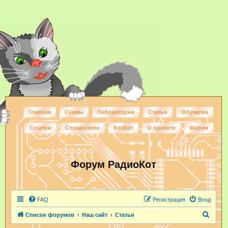
Главная
Схемы
Лаборатория
Статьи
Обучалка
Ссылки
Справочник
КотАрт
О проекте
Форум
Форум РадиоКот
FAQ
Регистрация
Вход
П
Список форумов
Наш сайт
Статьи
о