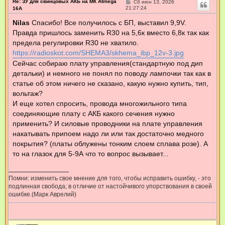
Re: ЗУ для свинцовых АКБ на МК Atmega
С
Сб июн 13, 2026
о
21:27:24
16А
о
б
Nilas
Спасибо! Все получилось с БП, выставил 9,9V.
щ
Правда пришлось заменить R30 на 5,6к вместо 6,8к так как
е
н
предела регулировки R30 не хватило.
и
е
https://radioskot.com/SHEMA3/skhema_ibp_12v-3.jpg
Сейчас собираю плату управления(стандартную под дип
детальки) и немного не понял по поводу лампочки так как в
статье об этом ничего не сказано, какую нужно купить, тип,
вольтаж?
И еще хотел спросить, провода многожильного типа
соединяющие плату с АКБ какого сечения нужно
применить? И силовые проводники на плате управления
накатывать припоем надо ли или так достаточно медного
покрытия? (платы облужены тонким слоем сплава розе). А
то на глазок для 5-9А что то вопрос вызывает...
Помни: изменить свое мнение для того, чтобы исправить ошибку, - это
подлинная свобода; в отличие от настойчивого упорствования в своей
ошибке.(Марк Аврелий)