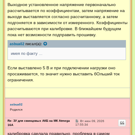
Выходное установленное напряжение первоначально
рассчитывается по коэффициентам, затем напряжение на
выходе выставляется согласно рассчитанному, а затем
подгоняется в зависимости от измеренного. Коэффициенты
рассчитываются при калибровке. В ближайшем будущем
пока нет возможности подправить прошивку.
asbua02
писал(а):
имея по факту ...
Если выставлено 5 В и при подключении нагрузки оно
просаживается, то значит нужно выставить бОльший ток
ограничения.
asbua02
Родился
Re: ЗУ для свинцовых АКБ на МК Atmega
С
Вт июн 09, 2026
о
17:55:34
16А
о
б
калибровка сделала правильно, проблема в самом