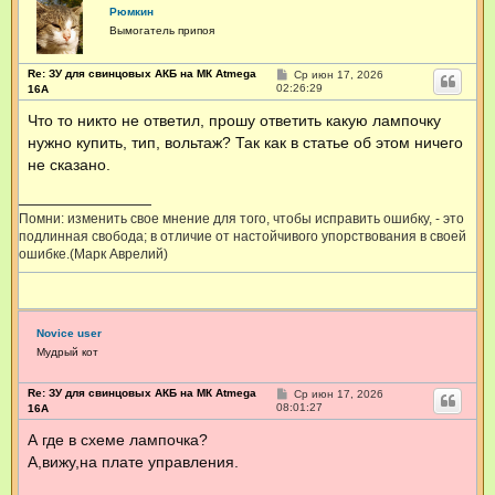
Рюмкин
Вымогатель припоя
Re: ЗУ для свинцовых АКБ на МК Atmega
С
Ср июн 17, 2026
о
02:26:29
16А
о
б
Что то никто не ответил, прошу ответить какую лампочку
щ
нужно купить, тип, вольтаж? Так как в статье об этом ничего
е
н
не сказано.
и
е
Помни: изменить свое мнение для того, чтобы исправить ошибку, - это
подлинная свобода; в отличие от настойчивого упорствования в своей
ошибке.(Марк Аврелий)
Novice user
Мудрый кот
Re: ЗУ для свинцовых АКБ на МК Atmega
С
Ср июн 17, 2026
о
08:01:27
16А
о
б
А где в схеме лампочка?
щ
А,вижу,на плате управления.
е
н
и