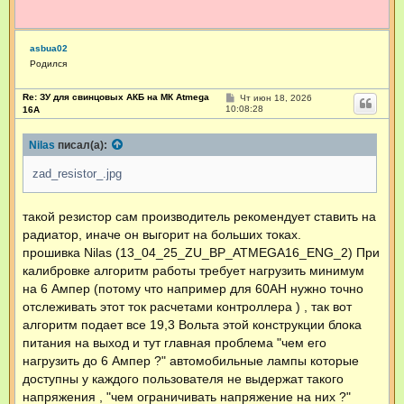
е
asbua02
Родился
Re: ЗУ для свинцовых АКБ на МК Atmega
С
Чт июн 18, 2026
о
10:08:28
16А
о
б
щ
Nilas
писал(а):
е
н
zad_resistor_.jpg
и
е
такой резистор сам производитель рекомендует ставить на
радиатор, иначе он выгорит на больших токах.
прошивка Nilas (13_04_25_ZU_BP_ATMEGA16_ENG_2) При
калибровке алгоритм работы требует нагрузить минимум
на 6 Ампер (потому что например для 60АН нужно точно
отслеживать этот ток расчетами контроллера ) , так вот
алгоритм подает все 19,3 Вольта этой конструкции блока
питания на выход и тут главная проблема "чем его
нагрузить до 6 Ампер ?" автомобильные лампы которые
доступны у каждого пользователя не выдержат такого
напряжения , "чем ограничивать напряжение на них ?"