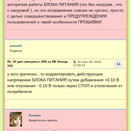
щ
алгоритме работы БЛОКА ПИТАНИЯ (что без нагрузки , что
е
н
с нагрузкой ), но это исправление совсем не срочно, просто
и
е
с целью совершенствования и ПРЕДУПРЕЖДЕНИЯ
пользователей о такой особенности ПРОШИВКИ
asbua02
Родился
Re: ЗУ для свинцовых АКБ на МК Atmega
С
Вт июн 09, 2026
о
17:56:37
16А
о
б
у кого критично , то корректировать действующее
щ
напряжение БЛОКА ПИТАНИЯ путем добавления +0,10 В
е
н
или опускания - 0,10 В только через СТОП и отключения от
и
е
потребителя
Рюмкин
Вымогатель припоя