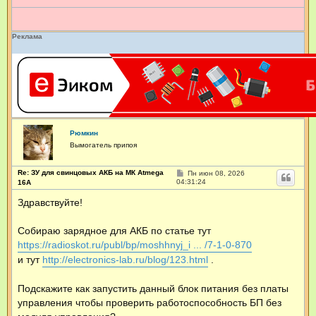
и
е
Реклама
Рюмкин
Вымогатель припоя
Re: ЗУ для свинцовых АКБ на МК Atmega
С
Пн июн 08, 2026
о
04:31:24
16А
о
б
Здравствуйте!
щ
е
н
Собираю зарядное для АКБ по статье тут
и
е
https://radioskot.ru/publ/bp/moshhnyj_i ... /7-1-0-870
и тут
http://electronics-lab.ru/blog/123.html
.
Подскажите как запустить данный блок питания без платы
управления чтобы проверить работоспособность БП без