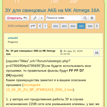
и
ЗУ для свинцовых АКБ на МК Atmega 16А
с
к
Поиск
Расшир
Ответить
Страница
305
из
306
1
302
303
304
305
306
Пред.
След
6109 сообщений
…
asbua02
Родился
Re: ЗУ для свинцовых АКБ на МК Atmega
С
Вт мар 10, 2026
о
11:14:40
16А
о
б
[uquote="Nilas",url="/forum/viewtopic.php?
щ
p=4795695#p4795695"]Если будете использовать мои
е
н
прошивки, то правильные фьюзы будут
FF FF D7
и
е
24
[/uquote]
Какие преимущества заметил я в вашем описании
прошивок (
последняя
13_04_25_ZU_BP_ATMEGA16_ENG_2.hex
):
1. у автора нет продолжения работы ЗУ в случае
исчезновения 220В сети или размыкания клеммы, у вас же