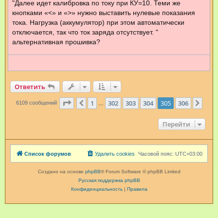
"Далее идет калибровка по току при КУ=10. Теми же
е
н
кнопками «<» и «>» нужно выставить нулевые показания
и
е
тока. Нагрузка (аккумулятор) при этом автоматически
отключается, так что ток заряда отсутствует. "
альтернативная прошивка?
Ответить
Страница
305
из
306
1
302
303
304
305
306
Пред.
След
6109 сообщений
…
Перейти
Список форумов
Удалить cookies
Часовой пояс:
UTC+03:00
Создано на основе
phpBB
® Forum Software © phpBB Limited
Русская поддержка phpBB
Конфиденциальность
|
Правила