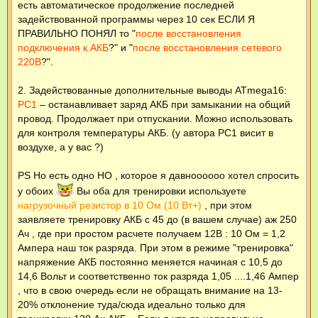
есть автоматическое продолжение последней
задействованной программы через 10 сек ЕСЛИ Я
ПРАВИЛЬНО ПОНЯЛ то "
после восстановления
подключения к АКБ
?" и "
после восстановления сетевого
220В
?".
2. Задействованные дополнительные выводы ATmеga16:
РС1
– останавливает заряд АКБ при замыкании на общий
провод. Продолжает при отпускании. Можно использовать
для контроля температуры АКБ. (у автора PC1 висит в
воздухе, а у вас ?)
PS Но есть одно НО , которое я давноооооо хотел спросить
у обоих
Вы оба для тренировки используете
нагрузочный резистор в 10 Ом (10 Вт+)
, при этом
заявляете тренировку АКБ с 45 до (в вашем случае) аж 250
Ач , где при простом расчете получаем 12В : 10 Ом = 1,2
Ампера наш ток разряда. При этом в режиме "тренировка"
напряжение АКБ постоянно меняется начиная с 10,5 до
14,6 Вольт и соответственно ток разряда 1,05 ....1,46 Ампер
, что в свою очередь если не обращать внимание на 13-
20% отклонение туда/сюда идеально только для