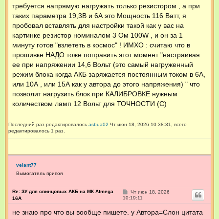
требуется напрямую нагружать только резистором , а при
таких параметра 19,3В и 6А это Мощность 116 Ватт, я
пробовал вставлять для настройки такой как у вас на
картинке резистор номиналом 3 Ом 100W , и он за 1
минуту готов "взлететь в космос" ! ИМХО : считаю что в
прошивке НАДО тоже поправить этот момент "настраивая
ее при напряжении 14,6 Вольт (это самый нагруженный
режим блока когда АКБ заряжается постоянным током в 6А,
или 10А , или 15А как у автора до этого напряжения) " что
позволит нагрузить блок при КАЛИБРОВКЕ нужным
количеством ламп 12 Вольт для ТОЧНОСТИ (С)
Последний раз редактировалось
asbua02
Чт июн 18, 2026 10:38:31, всего
редактировалось 1 раз.
velant77
Вымогатель припоя
Re: ЗУ для свинцовых АКБ на МК Atmega
С
Чт июн 18, 2026
о
10:19:11
16А
о
б
не знаю про что вы вообще пишете. у Автора=Слон цитата
щ