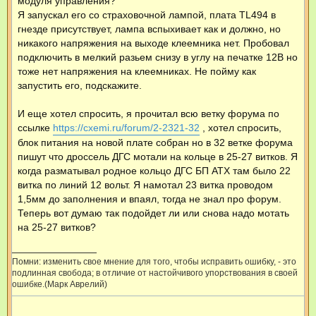
модуля управления?
Я запускал его со страховочной лампой, плата TL494 в
гнезде присутствует, лампа вспыхивает как и должно, но
никакого напряжения на выходе клеемника нет. Пробовал
подключить в мелкий разьем снизу в углу на печатке 12В но
тоже нет напряжения на клеемниках. Не пойму как
запустить его, подскажите.
И еще хотел спросить, я прочитал всю ветку форума по
ссылке
https://cxemi.ru/forum/2-2321-32
, хотел спросить,
блок питания на новой плате собран но в 32 ветке форума
пишут что дроссель ДГС мотали на кольце в 25-27 витков. Я
когда разматывал родное кольцо ДГС БП АТХ там было 22
витка по линий 12 вольт. Я намотал 23 витка проводом
1,5мм до заполнения и впаял, тогда не знал про форум.
Теперь вот думаю так подойдет ли или снова надо мотать
на 25-27 витков?
Помни: изменить свое мнение для того, чтобы исправить ошибку, - это
подлинная свобода; в отличие от настойчивого упорствования в своей
ошибке.(Марк Аврелий)