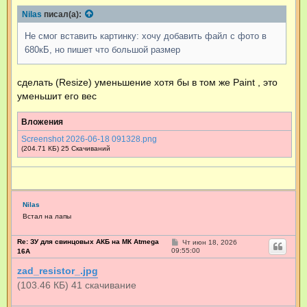
б
щ
Nilas
писал(а):
е
н
Не смог вставить картинку: хочу добавить файл с фото в
и
е
680кБ, но пишет что большой размер
сделать (Resize) уменьшение хотя бы в том же Paint , это
уменьшит его вес
Вложения
Screenshot 2026-06-18 091328.png
(204.71 КБ) 25 Скачиваний
Nilas
Встал на лапы
Re: ЗУ для свинцовых АКБ на МК Atmega
С
Чт июн 18, 2026
о
09:55:00
16А
о
б
zad_resistor_.jpg
щ
е
(103.46 КБ) 41 скачивание
н
и