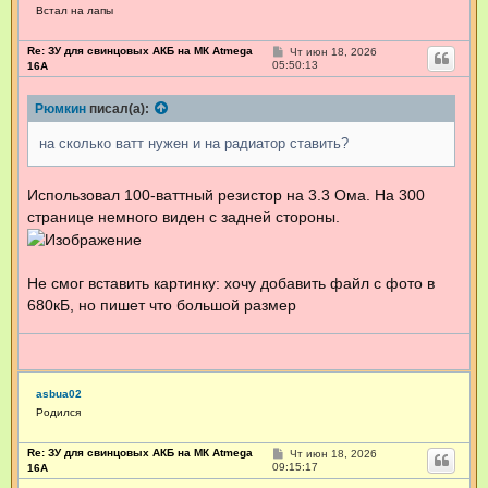
Встал на лапы
Re: ЗУ для свинцовых АКБ на МК Atmega
С
Чт июн 18, 2026
о
05:50:13
16А
о
б
щ
Рюмкин
писал(а):
е
н
на сколько ватт нужен и на радиатор ставить?
и
е
Использовал 100-ваттный резистор на 3.3 Ома. На 300
странице немного виден с задней стороны.
Не смог вставить картинку: хочу добавить файл с фото в
680кБ, но пишет что большой размер
asbua02
Родился
Re: ЗУ для свинцовых АКБ на МК Atmega
С
Чт июн 18, 2026
о
09:15:17
16А
о