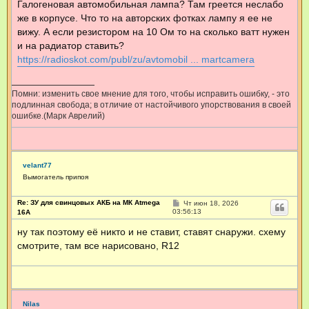
Галогеновая автомобильная лампа? Там греется неслабо
щ
же в корпусе. Что то на авторских фотках лампу я ее не
е
н
вижу. А если резистором на 10 Ом то на сколько ватт нужен
и
е
и на радиатор ставить?
https://radioskot.com/publ/zu/avtomobil ... martcamera
Помни: изменить свое мнение для того, чтобы исправить ошибку, - это
подлинная свобода; в отличие от настойчивого упорствования в своей
ошибке.(Марк Аврелий)
velant77
Вымогатель припоя
Re: ЗУ для свинцовых АКБ на МК Atmega
С
Чт июн 18, 2026
о
03:56:13
16А
о
б
ну так поэтому её никто и не ставит, ставят снаружи. схему
щ
смотрите, там все нарисовано, R12
е
н
и
е
Nilas