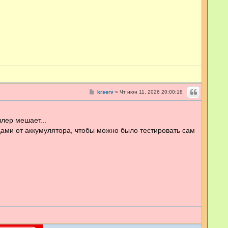
С
krserv
»
Чт июн 11, 2026 20:00:18
о
о
б
щ
лер мешает...
е
н
ами от аккумулятора, чтобы можно было тестировать сам
и
е