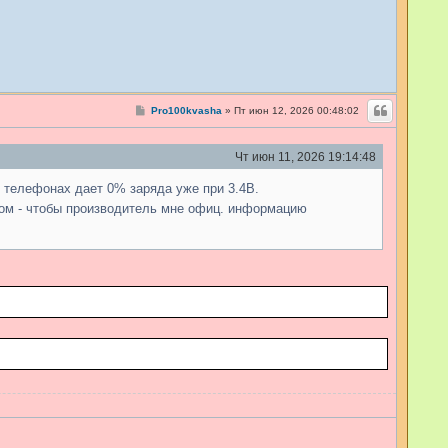
С
Pro100kvasha
»
Пт июн 12, 2026 00:48:02
о
о
б
Чт июн 11, 2026 19:14:48
щ
е
н
 в телефонах дает 0% заряда уже при 3.4В.
и
е
ком - чтобы производитель мне офиц. информацию