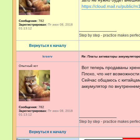
зато не нужно будет внешни
https://cloud.mail.ru/public/
Сообщения:
782
Зарегистрирован:
Пт июн 08, 2018
01:13:12
Step by step - practice makes perfec
Вернуться к началу
krserv
Re: Платы активаторы аккумулятор
Опытный кот
Вот теперь продаваны хренов
Плохо, что нет возможности
Сейчас общаюсь с китайцам
аккумулятор по внутреннем
Сообщения:
782
Зарегистрирован:
Пт июн 08, 2018
01:13:12
Step by step - practice makes perfec
Вернуться к началу
Реклама