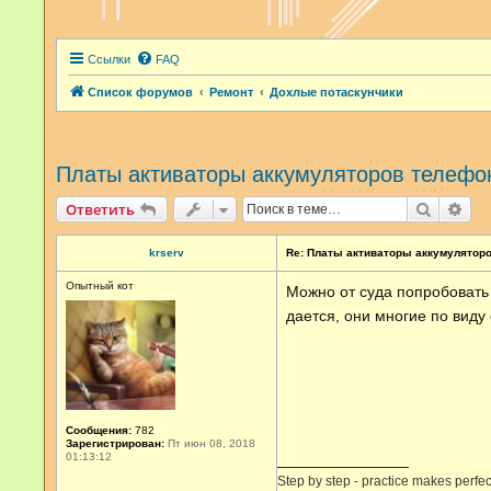
Ссылки
FAQ
Список форумов
Ремонт
Дохлые потаскунчики
Платы активаторы аккумуляторов телефо
Поиск
Рас
Ответить
krserv
Re: Платы активаторы аккумулятор
Опытный кот
Можно от суда попробовать 
дается, они многие по виду
Сообщения:
782
Зарегистрирован:
Пт июн 08, 2018
01:13:12
Step by step - practice makes perfec