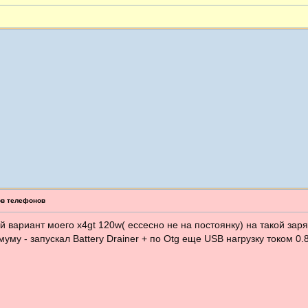
ов телефонов
ий вариант моего x4gt 120w( ессесно не на постоянку) на такой зар
уму - запускал Battery Drainer + по Оtg еще USB нагрузку током 0.