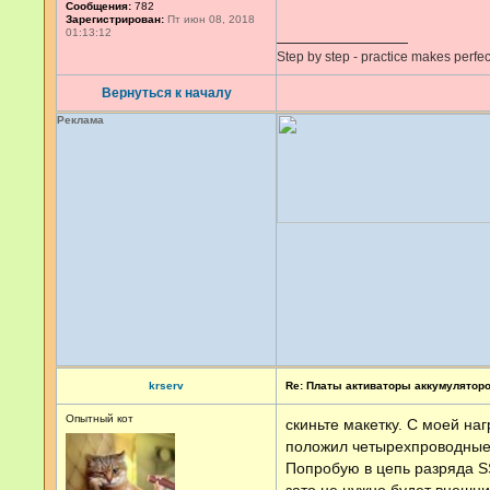
Сообщения:
782
Зарегистрирован:
Пт июн 08, 2018
01:13:12
Step by step - practice makes perfec
Вернуться к началу
Реклама
krserv
Re: Платы активаторы аккумулятор
Опытный кот
скиньте макетку. С моей наг
положил четырехпроводные 
Попробую в цепь разряда SS