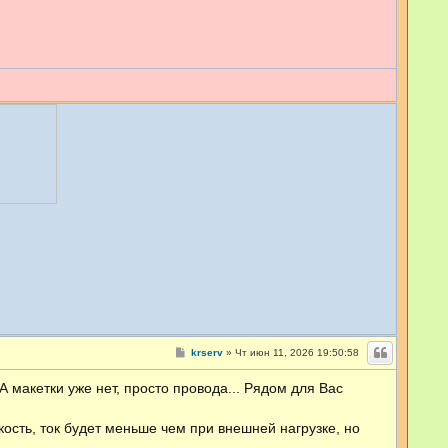
С
krserv
»
Чт июн 11, 2026 19:50:58
о
о
 А макетки уже нет, просто провода... Рядом для Вас
б
щ
е
н
ость, ток будет меньше чем при внешней нагрузке, но
и
е