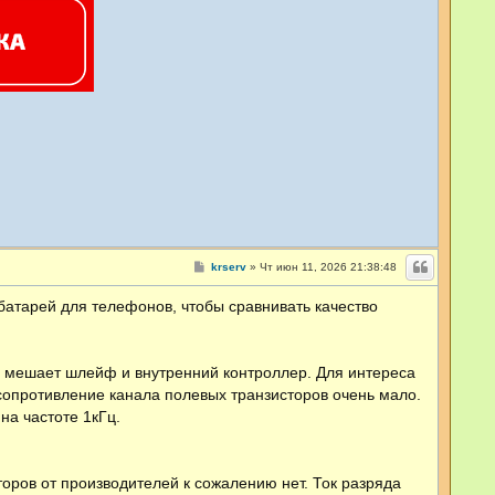
С
krserv
»
Чт июн 11, 2026 21:38:48
о
о
батарей для телефонов, чтобы сравнивать качество
б
щ
е
н
и
 - мешает шлейф и внутренний контроллер. Для интереса
е
сопротивление канала полевых транзисторов очень мало.
на частоте 1кГц.
оров от производителей к сожалению нет. Ток разряда