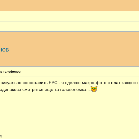
нов
ширенный поиск
ов телефонов
визуально сопоставить FPC - я сделаю макро-фото с плат каждого 
 одинаково смотрятся еще та головоломка...
t!