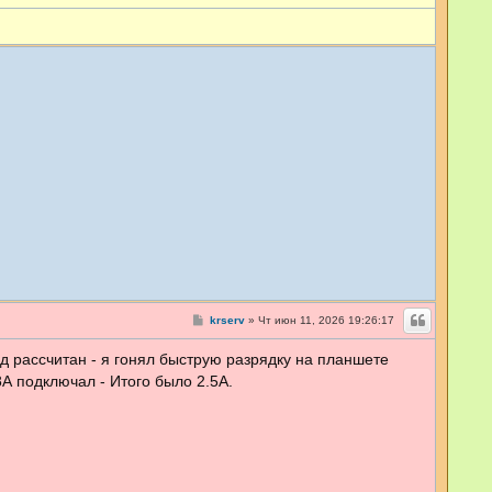
С
krserv
»
Чт июн 11, 2026 19:26:17
о
о
яд рассчитан - я гонял быструю разрядку на планшете
б
щ
8А подключал - Итого было 2.5А.
е
н
и
е