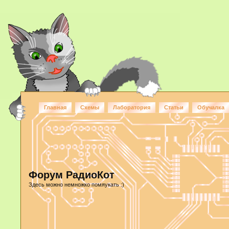
Главная
Схемы
Лаборатория
Статьи
Обучалка
Форум РадиоКот
Здесь можно немножко помяукать :)