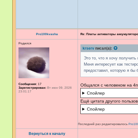
Pro100kvasha
Re: Платы активаторы аккумулятор
Родился
krserv
писал(а):
Это то, что я хочу получить
Меня интересует как тестир
предоставил, которую я бы 
Сообщения:
17
Общался с человеком на 4пд
Зарегистрирован:
Вт июн 09, 2026
23:01:17
Спойлер
Ещё цитата другого пользов
Спойлер
Последний раз редактировалось
Pro10
Вернуться к началу