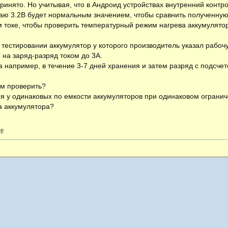
принято. Но учитывая, что в Андроид устройствах внутренний конт
аю 3.2В будет нормальным значением, чтобы сравнить полученную
 токе, чтобы проверить температурный режим нагрева аккумулятор
тестировании аккумулятор у которого производитель указал рабоч
о на заряд-разряд током до 3А.
 например, в течение 3-7 дней хранения и затем разряд с подсче
м проверить?
я у одинаковых по емкости аккумуляторов при одинаковом огранич
а аккумулятора?
t!