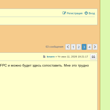
Регистрация
Вход
1
2
3
4
Пред.
След.
63 сообщения
С
krserv
»
Чт июн 11, 2026 19:21:17
о
о
FPC и можно будет здесь сопоставить. Мне это трудно
б
щ
е
н
и
е