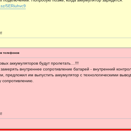
х подключений. Попробую позже, когда аккумулятор зарядится.
m1sz/5ERiuhvc9
t!
ов телефонов
ых аккумуляторов будут пролетать....!!!
 замерять внутреннее сопротивление батарей - внутренний контрол
и, предложил им выпустить аккумулятор с технологическими вывод
у сопротивлению.
t!