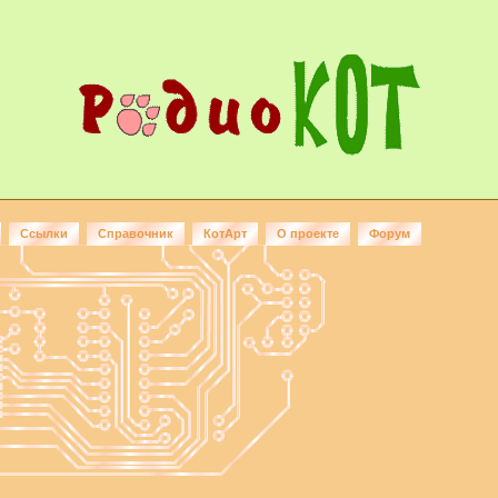
Ссылки
Справочник
КотАрт
О проекте
Форум