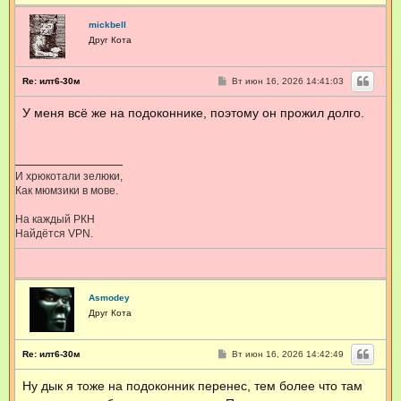
mickbell
Друг Кота
С
Re: илт6-30м
Вт июн 16, 2026 14:41:03
о
о
У меня всё же на подоконнике, поэтому он прожил долго.
б
щ
е
н
и
е
И хрюкотали зелюки,
Как мюмзики в мове.
На каждый РКН
Найдётся VPN.
Asmodey
Друг Кота
С
Re: илт6-30м
Вт июн 16, 2026 14:42:49
о
о
Ну дык я тоже на подоконник перенес, тем более что там
б
щ