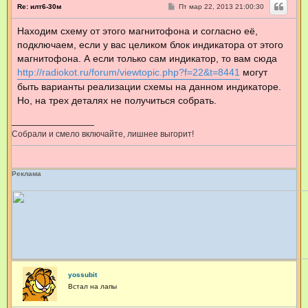
С
Re: илт6-30м
Пт мар 22, 2013 21:00:30
о
о
Находим схему от этого магнитофона и согласно её,
б
щ
подключаем, если у вас целиком блок индикатора от этого
е
н
магнитофона. А если только сам индикатор, то вам сюда
и
http://radiokot.ru/forum/viewtopic.php?f=22&t=8441
могут
е
быть варианты реализации схемы на данном индикаторе.
Но, на трех деталях не получиться собрать.
Собрали и смело включайте, лишнее выгорит!
Реклама
yossubit
Встал на лапы