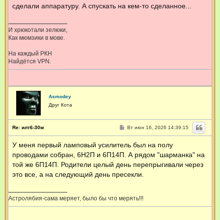
сделали аппаратуру. А спускать на кем-то сделанное...
И хрюкотали зелюки,
Как мюмзики в мове.
На каждый РКН
Найдётся VPN.
Asmodey
Друг Кота
С
Re: илт6-30м
Вт июн 16, 2026 14:39:15
о
о
У меня первый ламповый усилитель был на полу
б
щ
проводами собран, 6Н2П и 6П14П. А рядом "шарманка" на
е
н
той же 6П14П. Родители целый день перепрыгивали через
и
это все, а на следующий день пресекли.
е
Астролябия-сама меряет, было бы что мерять!!!