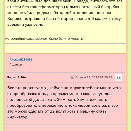
ввод антенны был для шарманки. Правда, питалось это все
е
н
от сети без трансформатора (только накальный был). Как
и
меня не убило рядом с батареей отопления, не знаю.
е
Хорошо покрашена была батарея, слоев 5-6 краски к тому
времени уже было.
Астролябия-сама меряет, было бы что мерять!!!
Алексей190881
Родился
С
Re: илт6-30м
Ср июн 17, 2026 02:58:27
о
о
Все это реализуемо , сейчас на маркетплейсах много чего
б
щ
от преоброзователь до презика можно сколько угодно
е
н
полярностей делать хоть 30 +- хоть 25+- также есть
и
преоброзователь переменного тока любой вольтаж и все
е
это можно сделать от 12 вольт хоть в машину ставь
индикатор