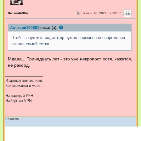
С
Re: илт6-30м
Вт июн 16, 2026 07:38:17
о
о
б
Алексей190881
писал(а):
щ
е
н
Чтобы запустить индикатор нужно переменное напряжения
и
е
накала самой сетки
Мдааа... Тринадцать лет - это уже некропост, хотя, кажется,
не рекорд.
И хрюкотали зелюки,
Как мюмзики в мове.
На каждый РКН
Найдётся VPN.
Реклама