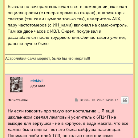
и
Бывало по вечерам выключал свет в помещении, включал
е
осциллографы (с генераторами на входах), анализаторы
спектра (эти сами шумели только так), измеритель АЧХ,
пару частотомеров (с ИН_ками) включал на самоконтроль.
Там же двое часов с ИВЛ. Сидел, покуривал и
расслаблялся после трудового дня.Сейчас такого уже нет,
раньше лучше было.
Астролябия-сама меряет, было бы что мерять!!!
mickbell
Друг Кота
С
Re: илт6-30м
Вт июн 16, 2026 14:36:17
о
о
Ну если говорить про такую вот ностальгию... Я ещё
б
щ
школьником сделал ламповый усилитель с 6П14П на
е
н
выходе для вертушки - не в корпусе, в виде макета, что все
и
лампы были видны - вот это была кайфуша настоящая.
е
Понимаю любителей ТЛЗ, но только если они сами