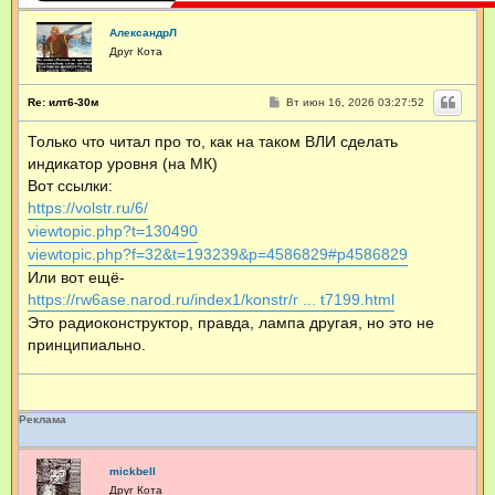
АлександрЛ
Друг Кота
С
Re: илт6-30м
Вт июн 16, 2026 03:27:52
о
о
Только что читал про то, как на таком ВЛИ сделать
б
щ
индикатор уровня (на МК)
е
н
Вот ссылки:
и
https://volstr.ru/6/
е
viewtopic.php?t=130490
viewtopic.php?f=32&t=193239&p=4586829#p4586829
Или вот ещё-
https://rw6ase.narod.ru/index1/konstr/r ... t7199.html
Это радиоконструктор, правда, лампа другая, но это не
принципиально.
Реклама
mickbell
Друг Кота