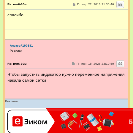
С
Re: илт6-30м
Пт мар 22, 2013 21:30:46
о
о
спасибо
б
щ
е
н
и
е
Алексей190881
Родился
С
Re: илт6-30м
Пн июн 15, 2026 23:10:50
о
о
Чтобы запустить индикатор нужно переменное напряжения
б
щ
накала самой сетки
е
н
и
е
Реклама