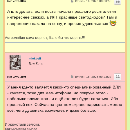
С
Re: илт6-30м
Вт июн 16, 2026 08:33:50
о
о
А што делать, если посты начала прошлого десятилетия
б
щ
интереснее свежих, а ИЛТ красивше светодиодов? Там и
е
н
напряжение накала на сетку, и прочие удовольствия
и
е
Астролябия-сама меряет, было бы что мерять!!!
mickbell
Друг Кота
С
Re: илт6-30м
Вт июн 16, 2026 09:23:38
о
о
У меня где-то валяется какой-то специализированный ВЛИ
б
щ
- кажется, тоже для магнитофона, но покруче этого -
е
н
побольше элементов - и ещё сто лет будет валяться. Ибо
и
прошлый век. Сейчас на цветном экране нарисовать можно
е
всё, чего душенька возжелает, и даже больше.
И хрюкотали зелюки,
Как мюмзики в мове.