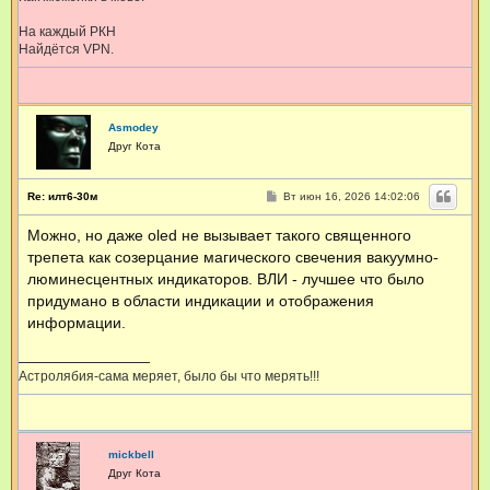
На каждый РКН
Найдётся VPN.
Asmodey
Друг Кота
С
Re: илт6-30м
Вт июн 16, 2026 14:02:06
о
о
Можно, но даже oled не вызывает такого священного
б
щ
трепета как созерцание магического свечения вакуумно-
е
н
люминесцентных индикаторов. ВЛИ - лучшее что было
и
придумано в области индикации и отображения
е
информации.
Астролябия-сама меряет, было бы что мерять!!!
mickbell
Друг Кота