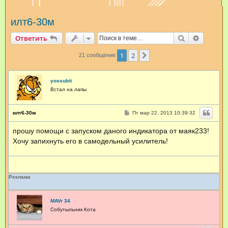
и
илт6-30м
с
к
Поиск
Расшир
Ответить
1
2
След.
21 сообщение
yossubit
Встал на лапы
С
илт6-30м
Пт мар 22, 2013 10:39:32
о
о
прошу помощи с запуском даного индикатора от маяк233!
б
щ
Хочу запихнуть его в самодельный усилитель!
е
н
и
е
Реклама
MAVr 34
Собутыльник Кота