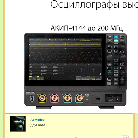
Asmodey
Друг Кота