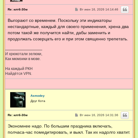
С
Re: илт6-30м
Вт июн 16, 2026 14:14:46
о
о
Выгорают со временем. Поскольку эти индикаторы
б
щ
нестандартные, каждый для своего применения, хрена два
е
н
потом такой же получится найти, дабы заменить и
и
продолжать созерцать его и при этом священно трепетать.
е
И хрюкотали зелюки,
Как мюмзики в мове.
На каждый РКН
Найдётся VPN.
Asmodey
Друг Кота
С
Re: илт6-30м
Вт июн 16, 2026 14:31:36
о
о
Экономнее надо. По большим праздника включать,
б
щ
полчаса-час помедитировать, и выкл. Так их надолго хватит.
е
н