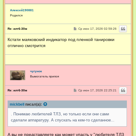
Алексей190881
Родился
С
Re: илт6-30м
Ср июн 17, 2026 02:59:26
о
о
Кстати маяковский индикатор под пленкой танировки
б
щ
отлично смотрится
е
н
и
е
чугунок
Вымогатель припоя
С
Re: илт6-30м
Ср июн 17, 2026 22:25:21
о
о
б
mickbell
писал(а):
щ
е
н
. Понимаю любителей ТЛЗ, но только если они сами
и
е
сделали аппаратуру. А спускать на кем-то сделанное...
А вы не представляете как может упасть у "любителя ТЛЗ