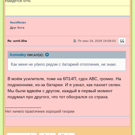
Найдётся VPN.
HochReiter
Друг Кота
С
Re: илт6-30м
Пт июн 19, 2026 19:09:03
о
о
б
Asmodey
писал(а):
щ
е
н
Как меня не убило рядом с батареей отопления, не знаю.
и
е
В моём усилителе, тоже на 6П14П, сдох АВС, громко. На
подоконнике, из-за батареи. И я узнал, как пахнет селен.
Мы были вдвоём с другом, каждый в первый момент
подумал про другого, что тот обосрался со страха.
Нет ничего практичнее хорошей теории