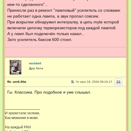
кем-то сделанного"...
Принесли раз в ремонт "ламповый" усилитель со словами:
не работает одна лампа, а звук пропал совсем.
При вскрытии обнаружил интегралку, в цепь myte которой
включили цепочку терморезисторов под каждой лампой.
А у ламп был подключён только накал...
Зато усилитель баксов 600 стоил.
mickbell
Друг Кота
С
Re: илт6-30м
Чт июн 18, 2026 09:24:17
о
о
Гы. Классика. Про подобное я уже слышал.
б
щ
е
н
и
е
И хрюкотали зелюки,
Как мюмзики в мове.
На каждый РКН