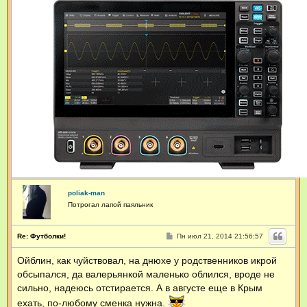
k
м
-
а
m
ц
a
и
n
я
п
о
л
ь
з
о
в
а
т
е
л
я
M
a
x
poliak-man
Потрогал лапой паяльник
С
Re: Футболки!
Пн июл 21, 2014 21:56:57
о
о
Ойблин, как чуйствовал, на днюхе у родственников икрой
б
щ
обсыпался, да валерьянкой маленько облился, вроде не
е
н
сильно, надеюсь отстирается. А в августе еще в Крым
и
ехать, по-любому сменка нужна.
е