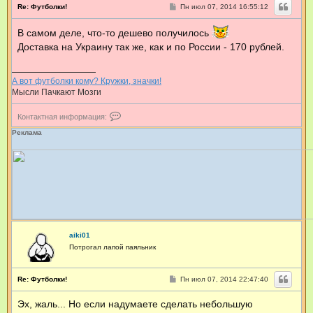
С
Re: Футболки!
Пн июл 07, 2014 16:55:12
и
о
н
о
ф
В самом деле, что-то дешево получилось
б
о
щ
Доставка на Украину так же, как и по России - 170 рублей.
р
е
н
м
и
а
е
ц
А вот футболки кому? Кружки, значки!
и
Мысли Пачкают Мозги
я
п
К
о
Контактная информация:
о
л
н
Реклама
ь
т
з
а
о
к
в
т
а
н
т
а
е
я
л
и
я
н
D
ф
J
aiki01
о
Z
Потрогал лапой паяльник
р
E
м
M
а
С
ц
Re: Футболки!
Пн июл 07, 2014 22:47:40
о
и
о
я
Эх, жаль... Но если надумаете сделать небольшую
б
п
щ