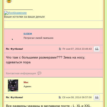
е
b
н
-
и
0
е
Ваши хотелки за ваши деньги
DJZEM
Потрогал лапой паяльник
С
Re: Футболки!
Пт ноя 07, 2014 23:46:43
о
о
Что там с большими размерами??? Зима на носу,
б
щ
одеваться пора
е
н
и
е
К
Контактная информация:
о
н
т
Max
а
Админ
к
т
н
С
Re: Футболки!
Сб ноя 08, 2014 09:57:06
а
о
я
о
Все размеры указаны в заглавном посте - L, XL и XXL.
и
б