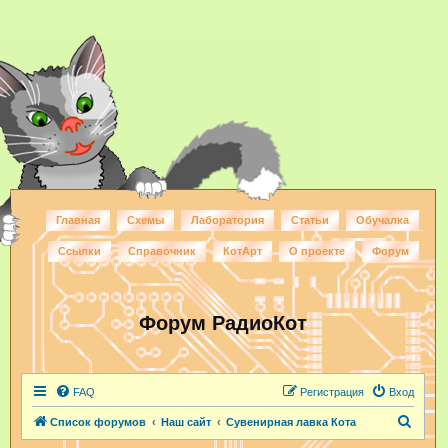
Главная
Схемы
Лаборатория
Статьи
Обучалка
Ссылки
Справочник
КотАрт
О проекте
Форум
Форум РадиоКот
FAQ
Регистрация
Вход
П
Список форумов
Наш сайт
Сувенирная лавка Кота
о