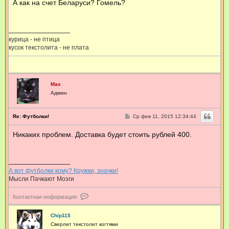
з
А как на счет Беларуси? Гомель?
б
о
щ
в
е
н
а
и
т
е
е
курица - не птица
л
кусок текстолита - не плата
я
M
a
x
Max
Админ
С
Re: Футболки!
Ср фев 11, 2015 12:34:44
о
о
Никаких проблем. Доставка будет стоить рублей 400.
б
щ
е
н
и
е
А вот футболки кому? Кружки, значки!
Мысли Пачкают Мозги
К
Контактная информация:
о
н
т
Chip115
а
Сверлит текстолит когтями