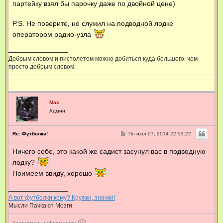
партейку взял бы парочку даже по двойной цене)
о
е
л
н
и
ь
P.S. Не поверите, но служил на подводной лодке
е
з
о
оператором радио-узла
в
а
т
Добрым словом и пистолетом можно добиться куда большего, чем
е
просто добрым словом.
л
я
M
a
x
Max
Админ
С
Re: Футболки!
Пн июл 07, 2014 22:53:22
о
о
Ничего себе, это какой же садист засунул вас в подводную
б
щ
лодку?
е
н
Поимеем ввиду, хорошо
и
е
А вот футболки кому? Кружки, значки!
Мысли Пачкают Мозги
К
Контактная информация: