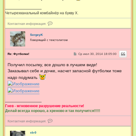
Четырехканальный комбайнёр на букву Х.
К
Контактная информация:
о
н
т
SergeyK
а
Говорящий с текстолитом
к
т
н
С
Re: Футболки!
Ср июл 30, 2014 18:05:00
а
о
я
о
Получил посылку, все дошло в лучшем виде!
и
б
щ
н
Заказывал себе и дочке, насчет запасной футболки тоже
е
ф
н
надо подумать
о
и
р
е
м
а
ц
и
я
Гнев - мгновенное разрушение реальности!
п
Делай всегда хорошо, а хреново и так получится!!!!!
о
л
К
ь
Контактная информация:
о
з
н
о
т
xb-0
в