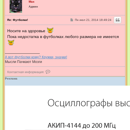
к
Max
a
т
x
Админ
н
а
я
С
Re: Футболки!
Пн июл 21, 2014 18:49:24
и
о
н
о
ф
Носите на здоровье
б
о
щ
Пока недостатка в футболках любого размера не имеется
р
е
н
м
и
а
е
ц
и
А вот футболки кому? Кружки, значки!
я
п
Мысли Пачкают Мозги
о
л
К
Контактная информация:
ь
о
з
н
Реклама
о
т
в
а
а
к
т
т
е
н
л
а
я
я
p
и
o
н
l
ф
i
о
a
р