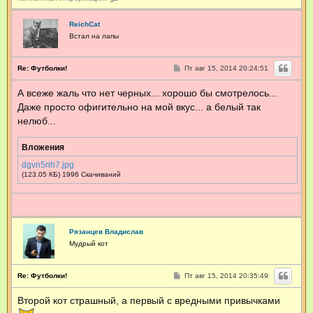
о
н
т
ReichCat
а
Встал на лапы
к
т
н
С
Re: Футболки!
Пт авг 15, 2014 20:24:51
а
о
я
о
А всеже жаль что нет черных... хорошо бы смотрелось...
и
б
щ
н
Даже просто офигительно на мой вкус... а белый так
е
ф
н
нелюб...
о
и
р
е
м
Вложения
а
ц
dgvn5rih7.jpg
и
(123.05 КБ) 1996 Скачиваний
я
п
о
л
ь
з
Рязанцев Владислав
о
Мудрый кот
в
а
т
С
Re: Футболки!
Пт авг 15, 2014 20:35:49
е
о
л
о
я
Второй кот страшный, а первый с вредными привычками
б
x
щ