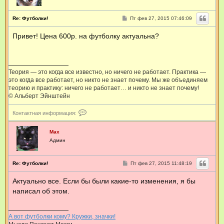
к
т
н
С
Re: Футболки!
Пт фев 27, 2015 07:46:09
а
о
я
о
Привет! Цена 600р. на футболку актуальна?
и
б
щ
н
е
ф
н
о
и
р
е
м
Теория — это когда все известно, но ничего не работает. Практика —
а
это когда все работает, но никто не знает почему. Мы же объединяем
ц
теорию и практику: ничего не работает… и никто не знает почему!
и
© Альберт Эйнштейн
я
п
К
о
Контактная информация:
о
л
н
ь
т
Max
з
а
Админ
о
к
в
т
а
н
т
С
Re: Футболки!
Пт фев 27, 2015 11:48:19
а
е
о
я
о
л
Актуально все. Если бы были какие-то изменения, я бы
и
б
я
щ
н
M
написал об этом.
е
ф
a
н
о
x
и
р
е
м
А вот футболки кому? Кружки, значки!
а