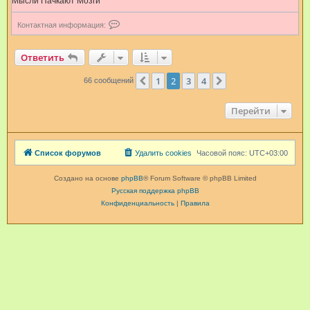
Мысли Пачкают Мозги
ц
и
К
Контактная информация:
я
о
п
н
о
т
Ответить
л
а
ь
к
з
1
2
3
4
т
Пред.
След.
66 сообщений
о
н
в
а
а
я
Перейти
т
и
е
н
л
ф
я
о
C
Список форумов
Удалить cookies
Часовой пояс:
UTC+03:00
р
h
м
i
а
Создано на основе
phpBB
® Forum Software © phpBB Limited
p
ц
Русская поддержка phpBB
1
и
1
Конфиденциальность
|
Правила
я
5
п
о
л
ь
з
о
в
а
т
е