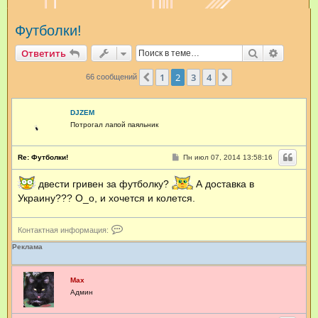
и
Футболки!
с
к
Поиск
Расшир
Ответить
1
2
3
4
Пред.
След.
66 сообщений
DJZEM
Потрогал лапой паяльник
С
Re: Футболки!
Пн июл 07, 2014 13:58:16
о
о
двести гривен за футболку?
б
А доставка в
щ
Украину??? О_о, и хочется и колется.
е
н
и
е
К
Контактная информация:
о
н
Реклама
т
а
к
Max
т
Админ
н
а
я