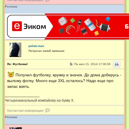
о
н
Реклама
т
а
к
т
н
а
я
и
н
poliak-man
ф
о
Потрогал лапой паяльник
р
м
а
С
Re: Футболки!
Пн июл 21, 2014 17:36:06
ц
о
о
и
Получил футболку, кружку и значок. До дома доберусь -
б
я
щ
п
выложу фотку. Много еще 3XL осталось? Надо еще про
е
о
н
запас взять.
л
и
ь
е
з
о
Четырехканальный комбайнёр на букву Х.
в
а
К
Контактная информация:
т
о
е
н
Реклама
л
т
я
а
M