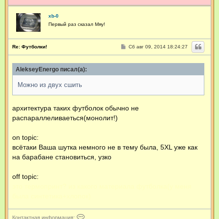
e
л
y
ь
K
xb-0
з
Первый раз сказал Мяу!
о
в
а
т
С
Re: Футболки!
Сб авг 09, 2014 18:24:27
е
о
о
л
б
я
AlekseyEnergo писал(а):
щ
x
е
b
н
Можно из двух сшить
-
и
0
е
архитектура таких футболок обычно не
распараллеливаеться(монолит!)
on topic:
всётаки Ваша шутка немного не в тему была, 5XL уже как
на барабане становиться, узко
off topic:
это термопринт? из какого материала футболка(у меня
была синтетика+хлопок)
К
Контактная информация: