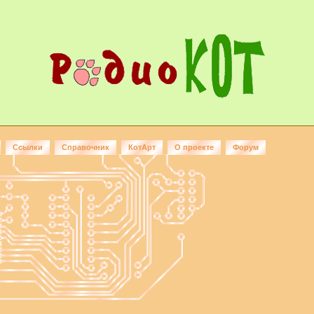
Ссылки
Справочник
КотАрт
О проекте
Форум