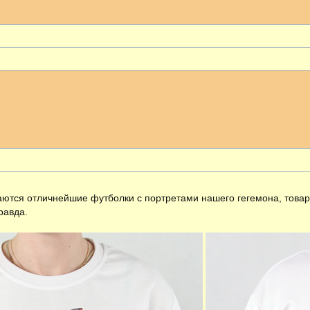
ширенный поиск
тся отличнейшие футболки с портретами нашего гегемона, товари
равда.