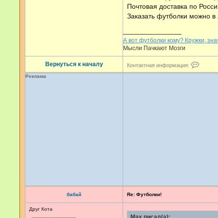
Почтовая доставка по Росси
Заказать футболки можно в 
А вот футболки кому? Кружки, зна
Мысли Пачкают Мозги
К
Вернуться к началу
Контактная информация:
о
н
Реклама
т
а
к
т
н
а
я
и
н
ф
о
р
м
а
ц
и
я
бабай
Re: Футболки!
п
о
Друг Кота
л
Max писал(а):