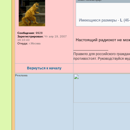
ь
з
о
в
а
Имеющиеся размеры -
L
(46
т
е
л
Сообщения:
9928
я
Зарегистрирован:
Чт апр 19, 2007
M
Настоящий радиокот не може
16:10:43
a
Откуда:
г.Москва
x
Правило для российского граждани
противостоят. Руководствуйся мудр
Вернуться к началу
Реклама