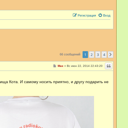
Регистрация
Вход
1
2
3
4
След.
66 сообщений
С
Max
»
Вс июн 22, 2014 22:43:20
о
о
б
щ
ща Кота. И самому носить приятно, и другу подарить не
е
н
и
е