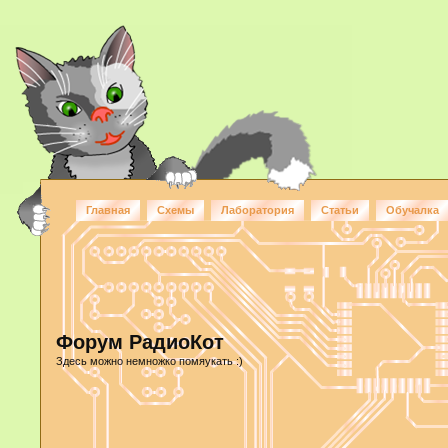
Главная
Схемы
Лаборатория
Статьи
Обучалка
Форум РадиоКот
Здесь можно немножко помяукать :)