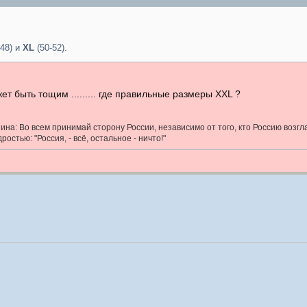
-48) и
XL
(50-52).
т быть тощим ......... где правильные размеры XXL ?
на: Во всем принимай сторону России, независимо от того, кто Россию возгл
остью: "Россия, - всё, остальное - ничто!"