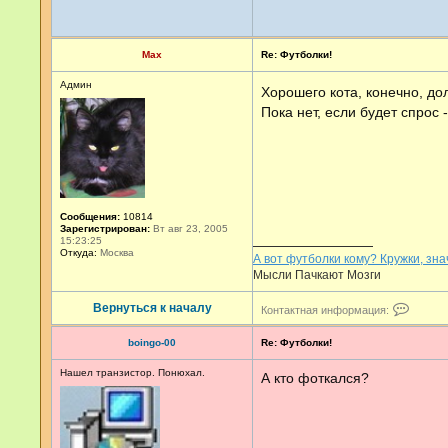
Max
Re: Футболки!
Админ
Хорошего кота, конечно, до
Пока нет, если будет спрос 
Сообщения:
10814
Зарегистрирован:
Вт авг 23, 2005
15:23:25
Откуда:
Москва
А вот футболки кому? Кружки, зна
Мысли Пачкают Мозги
К
Вернуться к началу
Контактная информация:
о
н
boingo-00
Re: Футболки!
т
а
Нашел транзистор. Понюхал.
к
А кто фоткался?
т
н
а
я
и