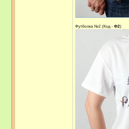
Футболка №2 (Код -
Ф2
):