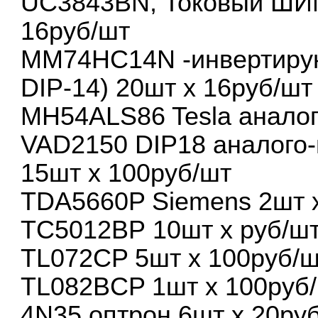
UC3843BN, Токовый ШИМ-
16руб/шт
MM74HC14N -инвертирую
DIP-14) 20шт х 16руб/шт
MH54ALS86 Tesla аналог
VAD2150 DIP18 аналого
15шт х 100руб/шт
TDA5660P Siemens 2шт 
ТС5012ВР 10шт х руб/ш
TL072CP 5шт х 100руб/
TL082ВCP 1шт х 100руб
4N35 оптрон 6шт х 20ру