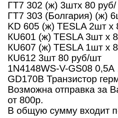
ГТ7 302 (ж) 3штх 80 руб/
ГТ7 303 (Болгария) (ж) 6
KD 605 (ж) TESLA 2шт х 
КU601 (ж) TESLA 3шт х 8
КU607 (ж) TESLA 1шт х 8
КU612 3шт 80 руб/шт
1N4148WS-V-GS08 0,5А 
GD170B Транзистор гер
Возможна отправка за В
от 800р.
В общую сумму входит п