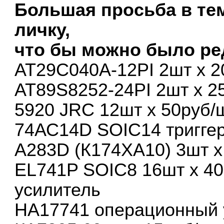
Большая просьба в тем
личку,
что бы можно было ре
AT29C040A-12PI 2шт х 2
AT89S8252-24PI 2шт х 2
5920 JRC 12шт х 50руб/
74АС14D SOIC14 триггер
A283D (К174ХА10) 3шт х
EL741P SOIC8 16шт х 4
усилитель
HA17741 операционный у