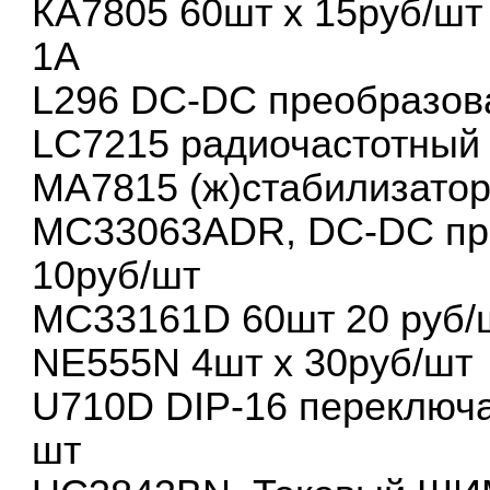
КА7805 60шт х 15руб/шт
1А
L296 DC-DC преобразова
LC7215 радиочастотный 
МА7815 (ж)стабилизатор
MC33063ADR, DC-DC пре
10руб/шт
МС33161D 60шт 20 руб/ш
NE555N 4шт х 30руб/шт
U710D DIP-16 переключа
шт