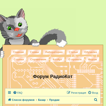
Главная
Схемы
Лаборатория
Статьи
Обучалка
Ссылки
Справочник
КотАрт
О проекте
Форум
Форум РадиоКот
FAQ
Регистрация
Вход
П
Список форумов
Базар
Продам
о