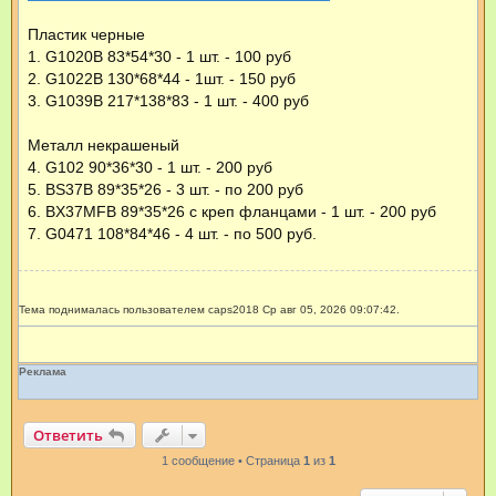
Пластик черные
1. G1020B 83*54*30 - 1 шт. - 100 руб
2. G1022B 130*68*44 - 1шт. - 150 руб
3. G1039B 217*138*83 - 1 шт. - 400 руб
Металл некрашеный
4. G102 90*36*30 - 1 шт. - 200 руб
5. BS37B 89*35*26 - 3 шт. - по 200 руб
6. BX37MFB 89*35*26 с креп фланцами - 1 шт. - 200 руб
7. G0471 108*84*46 - 4 шт. - по 500 руб.
Тема поднималась пользователем caps2018 Ср авг 05, 2026 09:07:42.
Реклама
Ответить
1 сообщение • Страница
1
из
1