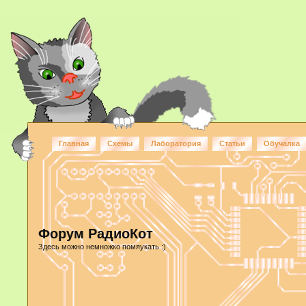
Главная
Схемы
Лаборатория
Статьи
Обучалка
Форум РадиоКот
Здесь можно немножко помяукать :)