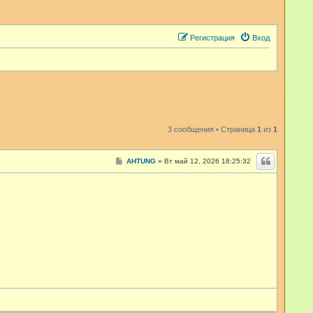
Регистрация
Вход
3 сообщения • Страница
1
из
1
С
AHTUNG
»
Вт май 12, 2026 18:25:32
о
о
б
щ
е
н
и
е