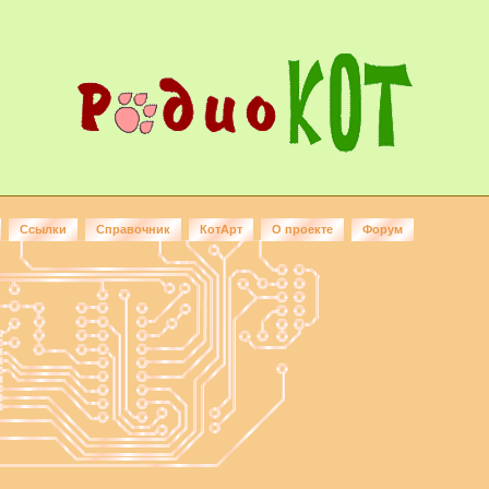
Ссылки
Справочник
КотАрт
О проекте
Форум