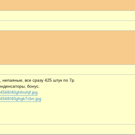
ширенный поиск
, непаяные, все сразу 425 штук по 7р.
онденсаторы, бонус.
124568/40ghfnvhjf.jpg
/124568/40ghgk7cbn.jpg