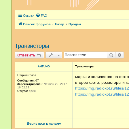
Ссылки
FAQ
Список форумов
Базар
Продам
Транзисторы
Поиск
Рас
Ответить
AHTUNG
Транзисторы
Открыл глаза
марка и количество на фото
Сообщения:
67
второе фото, резисторы и к
Зарегистрирован:
Чт июн 22, 2017
16:52:23
https://img.radiokot.ru/files/
Откуда:
орёл
https://img.radiokot.ru/files
Вернуться к началу