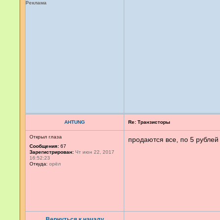
Реклама
AHTUNG
Re: Транзисторы
Открыл глаза
продаются все, по 5 рублей
Сообщения:
67
Зарегистрирован:
Чт июн 22, 2017
16:52:23
Откуда:
орёл
Вернуться к началу