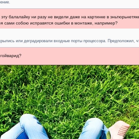
ение.
эту балалайку ни разу не видели даже на картинке в эньтюрьнетяке
ея сами собою исправятся ошибки в монтаже, например?
акрылись или деградировали входные порты процессора. Предположил, ч
 гойварид?