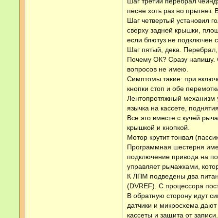
Шаг третий перебрал чейндж
песне хоть раз но прыгнет.
Шаг четвертый установил го
сверху задней крышки, площ
если блютуз не подключен с
Шаг пятый, дека. Перебрал,
Почему ОК? Сразу напишу. С
вопросов не имею.
Симптомы такие: при включ
кнопки стоп и обе перемотки
Лентопротяжный механизм у
язычка на кассете, подняти
Все это вместе с кучей рыч
крышкой и кнопкой.
Мотор крутит тонвал (пасси
Программная шестерня имеет
подключение привода на по
управляет рычажками, кото
К ЛПМ подведены два питан
(DVREF). С процессора пос
В обратную сторону идут си
датчики и микросхема дают 
кассеты и защита от записи