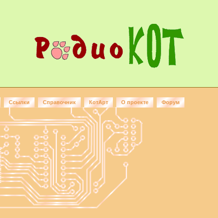
Ссылки
Справочник
КотАрт
О проекте
Форум