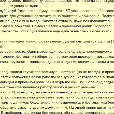
ер, заменил шестеренку, собрал, работает, хотя иногда теряет дор
 В общем условно годен.
лубой зуб. Установил по уму: на плате БП установлен преобразоват
адка для установки распечатана на принтере и приклеена, Подклю
игнал идет с AUX входа. Работает отлично, даже без дополнительн
 смазал, почистил. Поменял пасик и прижимной ролик. Подобрал ш
делал так, что в руки попался еще один экземпляр. Более живой. Т
ении или нажатии кнопок, связанных с декой слышны три щелчка (
).
строен просто. Один мотор, один соленоид, одна нерегулируемая 
я головки, фотодатчик оборотов, программная шестерня, микросхем
ажков, пружинок и кнопки соединено в один механизм на шасси и п
к раз), тонвал крутит программную шестерню (но не всегда), и пр
 три положения покоя (участки без зубьев), из которого ее вывод
дающей и приемной бобышек и открытие крышки. Соленоид подтал
рые тоже обеспечивают работу работу в разных режимах.
ия по 9В, одно для двигателя и соленоида, второе для питания ми
тупают сигналы включения звука, включения соленоида, включения 
гналы с датчиков. Отдельная линия выделена для фотодатчика (че
обратную связь по другим двум линиям. На одной линии висит поиск
. В свободном состоянии без кассеты, оба канала передают на про