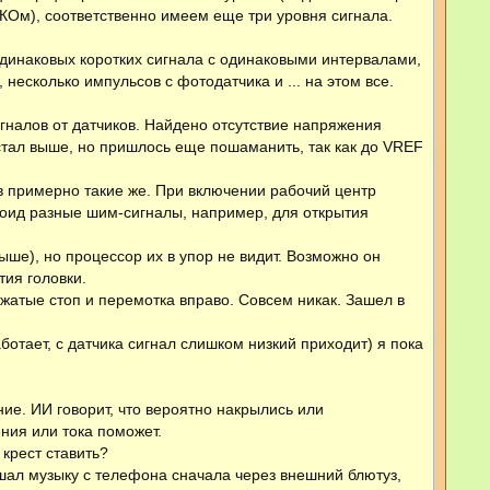
 КОм), соответственно имеем еще три уровня сигнала.
одинаковых коротких сигнала с одинаковыми интервалами,
 несколько импульсов с фотодатчика и ... на этом все.
гналов от датчиков. Найдено отсутствие напряжения
стал выше, но пришлось еще пошаманить, так как до VREF
в примерно такие же. При включении рабочий центр
еноид разные шим-сигналы, например, для открытия
ыше), но процессор их в упор не видит. Возможно он
тия головки.
ажатые стоп и перемотка вправо. Совсем никак. Зашел в
ботает, с датчика сигнал слишком низкий приходит) я пока
ие. ИИ говорит, что вероятно накрылись или
ния или тока поможет.
 крест ставить?
лушал музыку с телефона сначала через внешний блютуз,