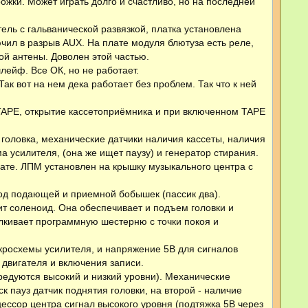
ожки. Может играть долго и счастливо, но на последней
ель с гальванической развязкой, платка установлена
чил в разрыв AUX. На плате модуля блютуза есть реле,
ой антены. Доволен этой частью.
лейф. Все ОК, но не работает.
ак вот на нем дека работает без проблем. Так что к ней
TAPE, открытие кассетоприёмника и при включенном TAPE
головка, механические датчики наличия кассеты, наличия
а усилителя, (она же ищет паузу) и генератор стирания.
лате. ЛПМ установлен на крышку музыкального центра с
ивод подающей и приемной бобышек (пассик два).
ит соленоид. Она обеспечивает и подъем головки и
кивает программную шестерню с точки покоя и
кросхемы усилителя, и напряжение 5В для сигналов
двигателя и включения записи.
редуются высокий и низкий уровни). Механические
 пауз датчик поднятия головки, на второй - наличие
цессор центра сигнал высокого уровня (подтяжка 5В через