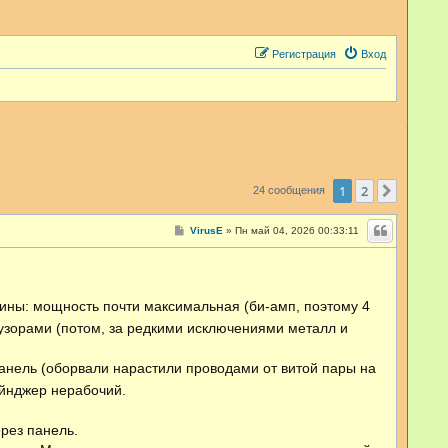
Регистрация
Вход
1
2
След.
24 сообщения
С
VirusE
»
Пн май 04, 2026 00:33:11
о
о
б
щ
е
н
чины: мощность почти максимальная (би-амп, поэтому 4
и
зорами (потом, за редкими исключениями металл и
е
анель (оборвали нарастили проводами от витой пары на
ейнджер нерабочий.
рез панель.