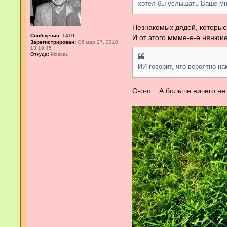
хотел бы услышать Ваше мн
Незнакомых дядей, которые 
Сообщения:
1410
И от этого ммме-е-е нянюи
Зарегистрирован:
Сб мар 27, 2010
13:19:45
Откуда:
Moskau
ИИ говорит, что вероятно н
О-о-о... А больше ничего не