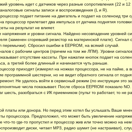
кий уровень идет с датчиков через разные сопротивления (22 и 12
аналоговые сигналы записи и воспроизведения (L и R).
роцессор подает питание на двигатель и подает на соленоид три 
 на процессор прилетает два импульса от датчика поднятия головки,
еты на результат не влияет.
е напряжения и уровни сигнала. Найдено несовпадение уровней си
еля (заменен сгоревший резистор на материнской плате). Сигнал 
ял перемычки). Сбросил ошибки в EEPROM, на всякий случай.
налов с рабочим центров (причем на том же ЛПМ). Уровни сигнало
 показывает отсутствие кассеты. При нажатии кнопок подает на сол
са, а третий более длинный и начинается чуть раньше.
роцессор приходят (измерял на ножках процессора, не на пайке, а в
е программной шестерни, но не видит обратного сигнала от подня
ремонт. Не удалось войти в сервисный режим (по инструкции это з
 непонятные числа показывает. После сброса EEPROM показало NO.
г шесть, разобраться с ИК приемником (пульт то работает, то не ра
ой платы или донора. Но перед этим хотел бы услышать Ваше мнен
ты процессора. Предположил, что может быть увеличение напряже
е что-то где-то пропустил и процессор жив или точно можно на нем
Воспроизводит диски, читает MP3, радио шумит (не настраивал), с