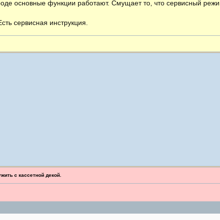
роде основные функции работают. Смущает то, что сервисный режи
сть сервисная инструкция.
ужить с кассетной декой.