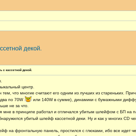
ссетной декой.
ширенный поиск
ь с кассетной декой.
.
зыкальный центр.
 тем, что многие считают его одним из лучших из стареньких. При
к два по 70W
или 140W в сумме), динамики с бумажными диффу
ьше не за что.
я мне в принципе работал и отличался убитым шлейфом с БП на п
обнаружился убитый шлейф кассетной деки. Ну и как у многих CD ч
ейф на фронтальную панель, простился с глюками, ибо все идет че