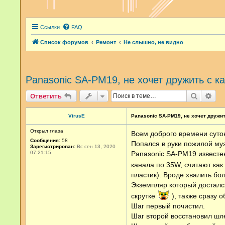
Ссылки
FAQ
Список форумов
Ремонт
Не слышно, не видно
Panasonic SA-PM19, не хочет дружить с ка
Поиск
Рас
Ответить
VirusE
Panasonic SA-PM19, не хочет дружит
Открыл глаза
Всем доброго времени суток
Сообщения:
58
Попался в руки пожилой му
Зарегистрирован:
Вс сен 13, 2020
07:21:15
Panasonic SA-PM19 известен
канала по 35W, считают ка
пластик). Вроде хвалить бол
Экземпляр который досталс
скрутке
), также сразу 
Шаг первый почистил.
Шаг второй восстановил шл