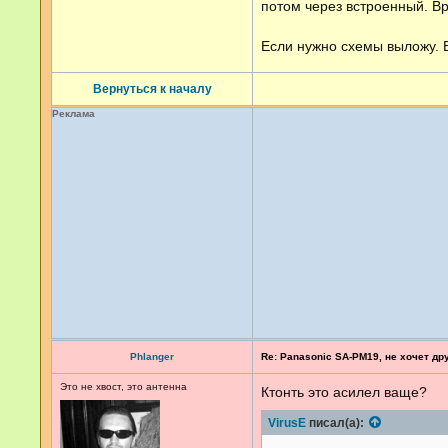
потом через встроенный. В
Если нужно схемы выложу. Е
Вернуться к началу
Реклама
Phlanger
Re: Panasonic SA-PM19, не хочет др
Это не хвост, это антенна
Ктонть это асилел ваще?
VirusE
писал(а):