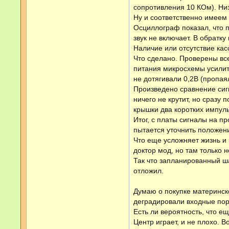
сопротивления 10 КОм). Низ
Ну и соответственно имеем 
Осциллограф показал, что п
звук не включает. В обратку
Наличие или отсутствие касс
Что сделано. Проверены вс
питания микросхемы усилит
не дотягивали 0,2В (пропа
Произведено сравнение сиг
ничего не крутит, но сразу
крышки два коротких импуль
Итог, с платы сигналы на п
пытается уточнить положени
Что еще усложняет жизнь и 
доктор мод, но там только
Так что запланированный ша
отложил.
Думаю о покупке материнск
деградировали входные пор
Есть ли вероятность, что ещ
Центр играет, и не плохо. 