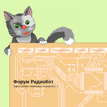
Главная
Схемы
Лаборатория
Статьи
Обучалка
Форум РадиоКот
Здесь можно немножко помяукать :)