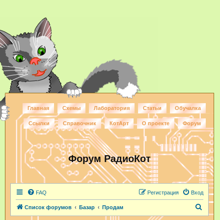
Главная
Схемы
Лаборатория
Статьи
Обучалка
Ссылки
Справочник
КотАрт
О проекте
Форум
Форум РадиоКот
FAQ
Регистрация
Вход
П
Список форумов
Базар
Продам
о