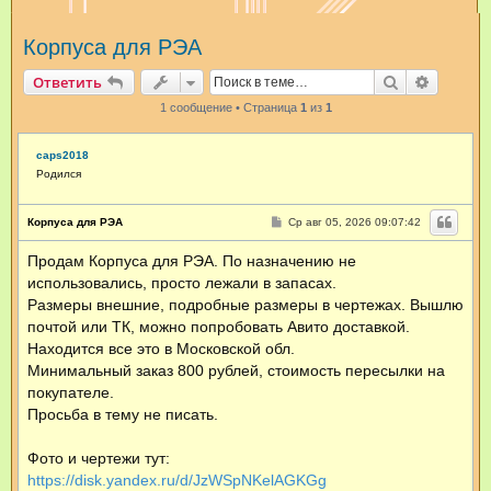
и
Корпуса для РЭА
с
к
Поиск
Расшир
Ответить
1 сообщение • Страница
1
из
1
caps2018
Родился
С
Корпуса для РЭА
Ср авг 05, 2026 09:07:42
о
о
Продам Корпуса для РЭА. По назначению не
б
щ
использовались, просто лежали в запасах.
е
н
Размеры внешние, подробные размеры в чертежах. Вышлю
и
почтой или ТК, можно попробовать Авито доставкой.
е
Находится все это в Московской обл.
Минимальный заказ 800 рублей, стоимость пересылки на
покупателе.
Просьба в тему не писать.
Фото и чертежи тут:
https://disk.yandex.ru/d/JzWSpNKelAGKGg