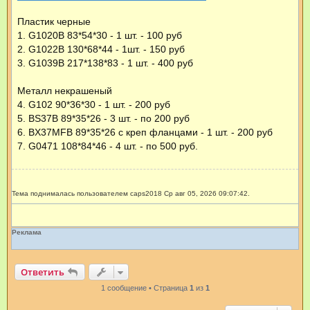
Пластик черные
1. G1020B 83*54*30 - 1 шт. - 100 руб
2. G1022B 130*68*44 - 1шт. - 150 руб
3. G1039B 217*138*83 - 1 шт. - 400 руб
Металл некрашеный
4. G102 90*36*30 - 1 шт. - 200 руб
5. BS37B 89*35*26 - 3 шт. - по 200 руб
6. BX37MFB 89*35*26 с креп фланцами - 1 шт. - 200 руб
7. G0471 108*84*46 - 4 шт. - по 500 руб.
Тема поднималась пользователем caps2018 Ср авг 05, 2026 09:07:42.
Реклама
Ответить
1 сообщение • Страница
1
из
1