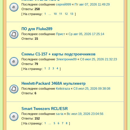
Последнее сообщение
сергей999
«
Пт авг 07, 2026 11:49:29
Ответы:
258
1
10
11
12
13
…
ПО для Fluke289
Последнее сообщение
Прист
«
Ср авг 05, 2026 17:25:14
Ответы:
15
Схемы С1-157 + карты подстроечников
Последнее сообщение
Электроник89
«
Сб июл 25, 2026 21:32:23
Ответы:
79
1
2
3
4
Hewlett-Packard 3468A мультиметр
Последнее сообщение
Kelistraza
«
Сб июл 25, 2026 09:38:08
Ответы:
6
Smart Tweezers RCL/ESR
Последнее сообщение
sa-ta
«
Вс июл 19, 2026 23:04:56
Ответы:
152
1
5
6
7
8
…