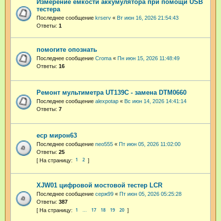
Измерение емкости аккумулятора при помощи USB
тестера
Последнее сообщение
krserv
«
Вт июн 16, 2026 21:54:43
Ответы:
1
помогите опознать
Последнее сообщение
Croma
«
Пн июн 15, 2026 11:48:49
Ответы:
16
Ремонт мультиметра UT139C - замена DTM0660
Последнее сообщение
alexpotap
«
Вс июн 14, 2026 14:41:14
Ответы:
7
еср мирон63
Последнее сообщение
neo555
«
Пт июн 05, 2026 11:02:00
Ответы:
25
1
2
XJW01 цифровой мостовой тестер LCR
Последнее сообщение
серж99
«
Пт июн 05, 2026 05:25:28
Ответы:
387
1
17
18
19
20
…