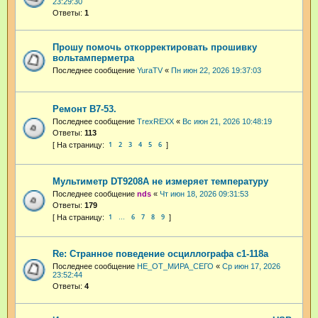
23:29:30
Ответы:
1
Прошу помочь откорректировать прошивку
вольтамперметра
Последнее сообщение
YuraTV
«
Пн июн 22, 2026 19:37:03
Ремонт В7-53.
Последнее сообщение
TrexREXX
«
Вс июн 21, 2026 10:48:19
Ответы:
113
1
2
3
4
5
6
Мультиметр DT9208A не измеряет температуру
Последнее сообщение
nds
«
Чт июн 18, 2026 09:31:53
Ответы:
179
1
6
7
8
9
…
Re: Странное поведение осциллографа с1-118а
Последнее сообщение
НЕ_ОТ_МИРА_СЕГО
«
Ср июн 17, 2026
23:52:44
Ответы:
4