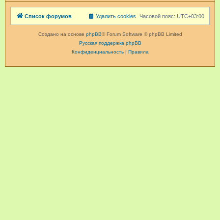
Список форумов
Удалить cookies
Часовой пояс:
UTC+03:00
Создано на основе
phpBB
® Forum Software © phpBB Limited
Русская поддержка phpBB
Конфиденциальность
|
Правила