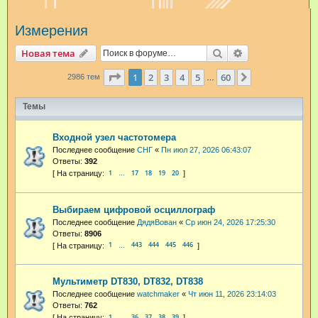
и
Измерения
с
к
Поиск
Расширенный п
Новая тема
Страница
1
из
60
1
2
3
4
5
60
След.
2986 тем
…
Темы
Входной узел частотомера
Последнее сообщение
СНГ
«
Пн июл 27, 2026 06:43:07
Ответы:
392
1
17
18
19
20
…
Выбираем цифровой осциллограф
Последнее сообщение
ДядяВован
«
Ср июн 24, 2026 17:25:30
Ответы:
8906
1
443
444
445
446
…
Мультиметр DT830, DT832, DT838
Последнее сообщение
watchmaker
«
Чт июн 11, 2026 23:14:03
Ответы:
762
1
36
37
38
39
…