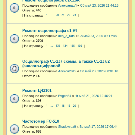
Ремонт осцилографа С1-118А
Последнее сообщение
АлександрЛ
«
Сб май 23, 2026 21:44:15
Ответы:
440
1
20
21
22
23
…
Ремонт осциллографа с1-94
Последнее сообщение
den_3_rats
«
Сб май 23, 2026 09:17:48
Ответы:
2709
1
133
134
135
136
…
Осциллограф С1-137 схемы, а также С1-137/2
(аналого-цифровой
Последнее сообщение
Алекса2819
«
Сб май 23, 2026 08:01:18
Ответы:
14
Ремонт Ц43101
Последнее сообщение
Evgen64
«
Чт май 21, 2026 12:46:21
Ответы:
396
1
17
18
19
20
…
Частотомер FC-510
Последнее сообщение
Shadow.ua9
«
Вс май 17, 2026 17:06:44
Ответы:
655