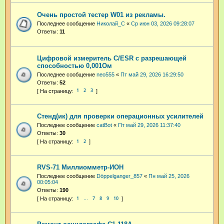
Очень простой тестер W01 из рекламы.
Последнее сообщение
Николай_С
«
Ср июн 03, 2026 09:28:07
Ответы:
11
Цифровой измеритель C/ESR с разрешающей
способностью 0,001Ом
Последнее сообщение
neo555
«
Пт май 29, 2026 16:29:50
Ответы:
52
1
2
3
Стенд(ик) для проверки операционных усилителей
Последнее сообщение
catBot
«
Пт май 29, 2026 11:37:40
Ответы:
30
1
2
RVS-71 Миллиомметр-ИОН
Последнее сообщение
Dӧppelganger_857
«
Пн май 25, 2026
00:05:04
Ответы:
190
1
7
8
9
10
…