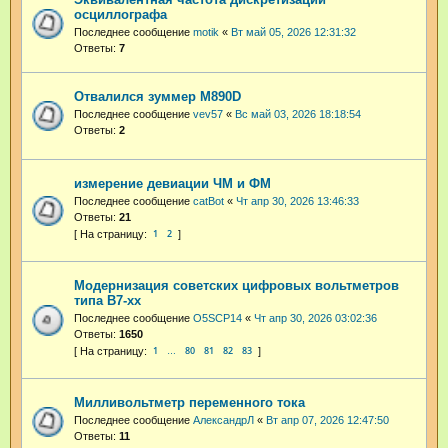
осциллографа
Последнее сообщение
motik
«
Вт май 05, 2026 12:31:32
Ответы:
7
Отвалился зуммер M890D
Последнее сообщение
vev57
«
Вс май 03, 2026 18:18:54
Ответы:
2
измерение девиации ЧМ и ФМ
Последнее сообщение
catBot
«
Чт апр 30, 2026 13:46:33
Ответы:
21
1
2
Модернизация советских цифровых вольтметров
типа В7-хх
Последнее сообщение
O5SCP14
«
Чт апр 30, 2026 03:02:36
Ответы:
1650
1
80
81
82
83
…
Милливольтметр переменного тока
Последнее сообщение
АлександрЛ
«
Вт апр 07, 2026 12:47:50
Ответы:
11