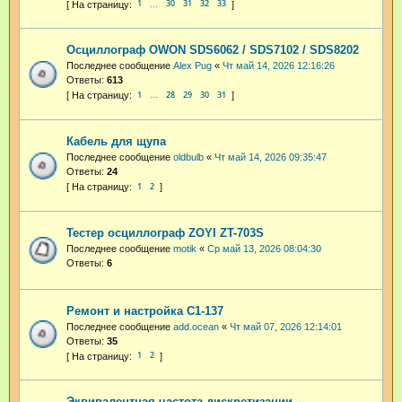
1
30
31
32
33
…
Осциллограф OWON SDS6062 / SDS7102 / SDS8202
Последнее сообщение
Alex Pug
«
Чт май 14, 2026 12:16:26
Ответы:
613
1
28
29
30
31
…
Кабель для щупа
Последнее сообщение
oldbulb
«
Чт май 14, 2026 09:35:47
Ответы:
24
1
2
Тестер осциллограф ZOYI ZT-703S
Последнее сообщение
motik
«
Ср май 13, 2026 08:04:30
Ответы:
6
Ремонт и настройка С1-137
Последнее сообщение
add.ocean
«
Чт май 07, 2026 12:14:01
Ответы:
35
1
2
Эквивалентная частота дискретизации