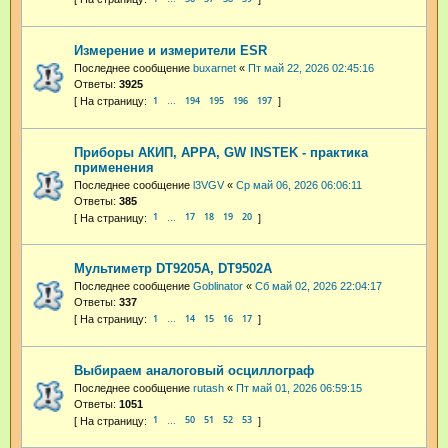
Измерение и измерители ESR
Последнее сообщение
buxarnet
«
Пт май 22, 2026 02:45:16
Ответы:
3925
1
194
195
196
197
…
Приборы АКИП, APPA, GW INSTEK - практика
применения
Последнее сообщение
l3VGV
«
Ср май 06, 2026 06:06:11
Ответы:
385
1
17
18
19
20
…
Мультиметр DT9205A, DT9502A
Последнее сообщение
Goblinator
«
Сб май 02, 2026 22:04:17
Ответы:
337
1
14
15
16
17
…
Выбираем аналоговый осциллограф
Последнее сообщение
rutash
«
Пт май 01, 2026 06:59:15
Ответы:
1051
1
50
51
52
53
…