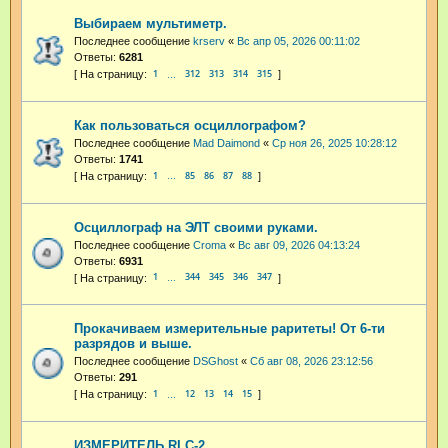
Выбираем мультиметр.
Последнее сообщение
krserv
«
Вс апр 05, 2026 00:11:02
Ответы:
6281
1
312
313
314
315
…
Как пользоваться осциллографом?
Последнее сообщение
Mad Daimond
«
Ср ноя 26, 2025 10:28:12
Ответы:
1741
1
85
86
87
88
…
Осциллограф на ЭЛТ своими руками.
Последнее сообщение
Croma
«
Вс авг 09, 2026 04:13:24
Ответы:
6931
1
344
345
346
347
…
Прокачиваем измерительные раритеты! От 6-ти
разрядов и выше.
Последнее сообщение
DSGhost
«
Сб авг 08, 2026 23:12:56
Ответы:
291
1
12
13
14
15
…
ИЗМЕРИТЕЛЬ RLC-2