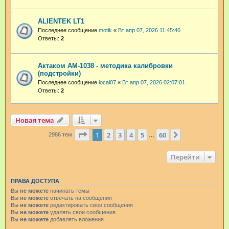
ALIENTEK LT1
Последнее сообщение
motik
«
Вт апр 07, 2026 11:45:46
Ответы:
2
Актаком АМ-1038 - методика калибровки
(подстройки)
Последнее сообщение
local07
«
Вт апр 07, 2026 02:07:01
Ответы:
2
Новая тема
Страница
1
из
60
1
2
3
4
5
60
След.
2986 тем
…
Перейти
ПРАВА ДОСТУПА
Вы
не можете
начинать темы
Вы
не можете
отвечать на сообщения
Вы
не можете
редактировать свои сообщения
Вы
не можете
удалять свои сообщения
Вы
не можете
добавлять вложения