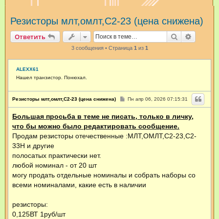
и
Резисторы млт,омлт,С2-23 (цена снижена)
с
к
Поиск
Расшир
Ответить
3 сообщения • Страница
1
из
1
ALEXX61
Нашел транзистор. Понюхал.
С
Резисторы млт,омлт,С2-23 (цена снижена)
Пн апр 06, 2026 07:15:31
о
о
Большая просьба в теме не писать, только в личку,
б
щ
что бы можно было редактировать сообщение.
е
н
Продам резисторы отечественные :МЛТ,ОМЛТ,С2-23,С2-
и
33Н и другие
е
полосатых практически нет.
любой номинал - от 20 шт
могу продать отдельные номиналы и собрать наборы со
всеми номиналами, какие есть в наличии
резисторы:
0,125ВТ 1руб/шт