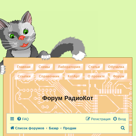
Главная
Схемы
Лаборатория
Статьи
Обучалка
Ссылки
Справочник
КотАрт
О проекте
Форум
Форум РадиоКот
FAQ
Регистрация
Вход
П
Список форумов
Базар
Продам
о