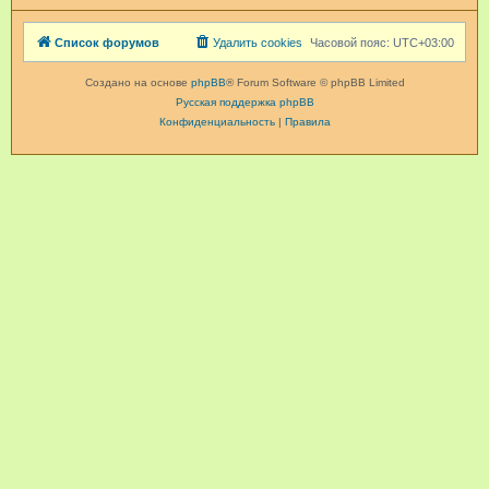
Список форумов
Удалить cookies
Часовой пояс:
UTC+03:00
Создано на основе
phpBB
® Forum Software © phpBB Limited
Русская поддержка phpBB
Конфиденциальность
|
Правила