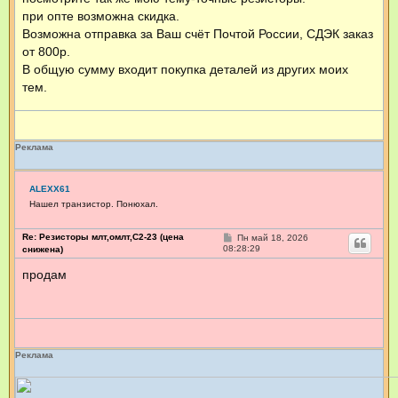
при опте возможна скидка.
Возможна отправка за Ваш счёт Почтой России, СДЭК заказ
от 800р.
В общую сумму входит покупка деталей из других моих
тем.
Реклама
ALEXX61
Нашел транзистор. Понюхал.
Re: Резисторы млт,омлт,С2-23 (цена
С
Пн май 18, 2026
о
08:28:29
снижена)
о
б
продам
щ
е
н
и
е
Реклама