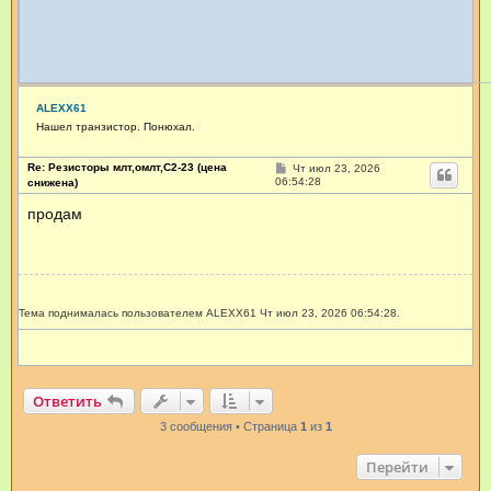
ALEXX61
Нашел транзистор. Понюхал.
Re: Резисторы млт,омлт,С2-23 (цена
С
Чт июл 23, 2026
о
06:54:28
снижена)
о
б
продам
щ
е
н
и
е
Тема поднималась пользователем ALEXX61 Чт июл 23, 2026 06:54:28.
Ответить
3 сообщения • Страница
1
из
1
Перейти