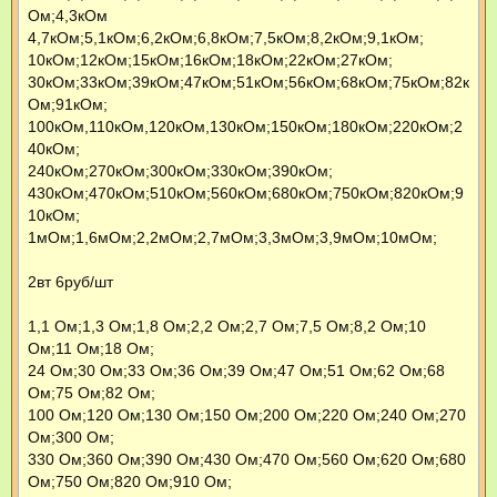
Ом;4,3кОм
4,7кОм;5,1кОм;6,2кОм;6,8кОм;7,5кОм;8,2кОм;9,1кОм;
10кОм;12кОм;15кОм;16кОм;18кОм;22кОм;27кОм;
30кОм;33кОм;39кОм;47кОм;51кОм;56кОм;68кОм;75кОм;82к
Ом;91кОм;
100кОм,110кОм,120кОм,130кОм;150кОм;180кОм;220кОм;2
40кОм;
240кОм;270кОм;300кОм;330кОм;390кОм;
430кОм;470кОм;510кОм;560кОм;680кОм;750кОм;820кОм;9
10кОм;
1мОм;1,6мОм;2,2мОм;2,7мОм;3,3мОм;3,9мОм;10мОм;
2вт 6руб/шт
1,1 Ом;1,3 Ом;1,8 Ом;2,2 Ом;2,7 Ом;7,5 Ом;8,2 Ом;10
Ом;11 Ом;18 Ом;
24 Ом;30 Ом;33 Ом;36 Ом;39 Ом;47 Ом;51 Ом;62 Ом;68
Ом;75 Ом;82 Ом;
100 Ом;120 Ом;130 Ом;150 Ом;200 Ом;220 Ом;240 Ом;270
Ом;300 Ом;
330 Ом;360 Ом;390 Ом;430 Ом;470 Ом;560 Ом;620 Ом;680
Ом;750 Ом;820 Ом;910 Ом;