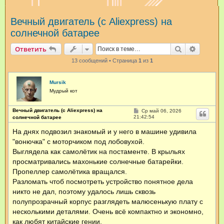
и
Вечный двигатель (с Aliexpress) на
с
солнечной батарее
к
Поиск
Расшир
Ответить
13 сообщений • Страница
1
из
1
Mursik
Мудрый кот
Вечный двигатель (с Aliexpress) на
С
Ср май 06, 2026
о
21:42:54
солнечной батарее
о
б
На днях подвозил знакомый и у него в машине удивила
щ
"вонючка" с моторчиком под лобовухой.
е
н
Выглядела как самолётик на постаменте. В крыльях
и
е
просматривались махонькие солнечные батарейки.
Пропеллер самолётика вращался.
Разломать чтоб посмотреть устройство понятное дела
никто не дал, поэтому удалось лишь сквозь
полупрозрачный корпус разглядеть малюсенькую плату с
несколькими деталями. Очень всё компактно и экономно,
как любят китайские гении.