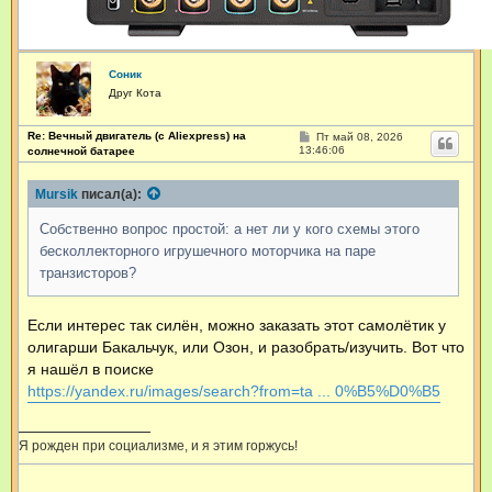
Соник
Друг Кота
Re: Вечный двигатель (с Aliexpress) на
С
Пт май 08, 2026
о
13:46:06
солнечной батарее
о
б
щ
Mursik
писал(а):
е
н
Собственно вопрос простой: а нет ли у кого схемы этого
и
е
бесколлекторного игрушечного моторчика на паре
транзисторов?
Если интерес так силён, можно заказать этот самолётик у
олигарши Бакальчук, или Озон, и разобрать/изучить. Вот что
я нашёл в поиске
https://yandex.ru/images/search?from=ta ... 0%B5%D0%B5
Я рожден при социализме, и я этим горжусь!