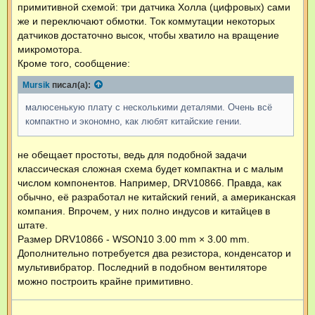
примитивной схемой: три датчика Холла (цифровых) сами
е
н
же и переключают обмотки. Ток коммутации некоторых
и
е
датчиков достаточно высок, чтобы хватило на вращение
микромотора.
Кроме того, сообщение:
Mursik
писал(а):
малюсенькую плату с несколькими деталями. Очень всё
компактно и экономно, как любят китайские гении.
не обещает простоты, ведь для подобной задачи
классическая сложная схема будет компактна и с малым
числом компонентов. Например, DRV10866. Правда, как
обычно, её разработал не китайский гений, а американская
компания. Впрочем, у них полно индусов и китайцев в
штате.
Размер DRV10866 - WSON10 3.00 mm × 3.00 mm.
Дополнительно потребуется два резистора, конденсатор и
мультивибратор. Последний в подобном вентиляторе
можно построить крайне примитивно.