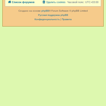
Список форумов
Удалить cookies
Часовой пояс:
UTC+03:00
Создано на основе
phpBB
® Forum Software © phpBB Limited
Русская поддержка phpBB
Конфиденциальность
|
Правила