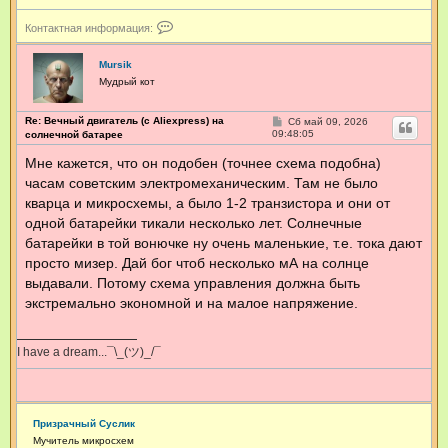
К
Контактная информация:
о
н
т
Mursik
а
Мудрый кот
к
т
н
Re: Вечный двигатель (с Aliexpress) на
С
Сб май 09, 2026
о
09:48:05
а
солнечной батарее
о
я
б
Мне кажется, что он подобен (точнее схема подобна)
и
щ
н
часам советским электромеханическим. Там не было
е
ф
н
кварца и микросхемы, а было 1-2 транзистора и они от
о
и
е
р
одной батарейки тикали несколько лет. Солнечные
м
батарейки в той вонючке ну очень маленькие, т.е. тока дают
а
ц
просто мизер. Дай бог чтоб несколько мА на солнце
и
выдавали. Потому схема управления должна быть
я
экстремально экономной и на малое напряжение.
п
о
л
ь
I have a dream...¯\_(ツ)_/¯
з
о
в
а
т
Призрачный Суслик
е
Мучитель микросхем
л