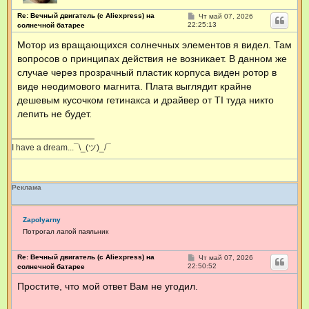
Re: Вечный двигатель (с Aliexpress) на
С
Чт май 07, 2026
о
22:25:13
солнечной батарее
о
б
Мотор из вращающихся солнечных элементов я видел. Там
щ
вопросов о принципах действия не возникает. В данном же
е
н
случае через прозрачный пластик корпуса виден ротор в
и
е
виде неодимового магнита. Плата выглядит крайне
дешевым кусочком гетинакса и драйвер от TI туда никто
лепить не будет.
I have a dream...¯\_(ツ)_/¯
Реклама
Zapolyarny
Потрогал лапой паяльник
Re: Вечный двигатель (с Aliexpress) на
С
Чт май 07, 2026
о
22:50:52
солнечной батарее
о
б
Простите, что мой ответ Вам не угодил.
щ
е
н