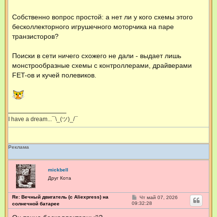
Собственно вопрос простой: а нет ли у кого схемы этого
бесколлекторного игрушечного моторчика на паре
транзисторов?
Поиски в сети ничего схожего не дали - выдает лишь
монстрообразные схемы с контроллерами, драйверами
FET-ов и кучей полевиков.
I have a dream...¯\_(ツ)_/¯
Реклама
mickbell
Друг Кота
Re: Вечный двигатель (с Aliexpress) на
С
Чт май 07, 2026
о
09:32:28
солнечной батарее
о
б