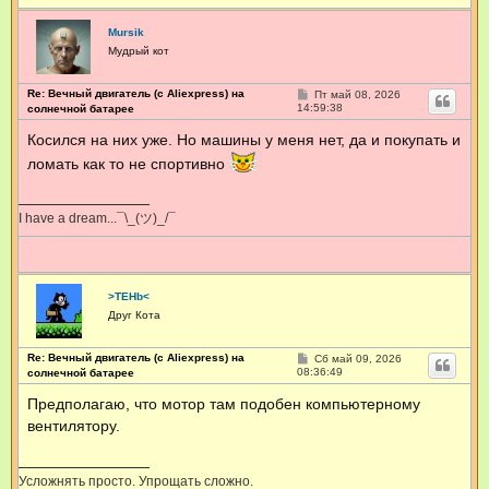
Mursik
Мудрый кот
Re: Вечный двигатель (с Aliexpress) на
С
Пт май 08, 2026
о
14:59:38
солнечной батарее
о
б
Косился на них уже. Но машины у меня нет, да и покупать и
щ
е
ломать как то не спортивно
н
и
е
I have a dream...¯\_(ツ)_/¯
>TEHb<
Друг Кота
Re: Вечный двигатель (с Aliexpress) на
С
Сб май 09, 2026
о
08:36:49
солнечной батарее
о
б
Предполагаю, что мотор там подобен компьютерному
щ
вентилятору.
е
н
и
е
Усложнять просто. Упрощать сложно.