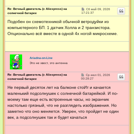
я
>
Re: Вечный двигатель (с Aliexpress) на
С
Сб май 09, 2026
T
о
17:21:37
солнечной батарее
E
о
H
б
Подобен он схемотехникой обычной ветродуйки из
щ
b
компьютерного БП. 1 датчик Холла и 2 транзистора.
е
<
н
Опционально всё вместе в одной 4х ногой микросхеме.
и
е
Ariadna-on-Line
Это не хвост, это антенна
Re: Вечный двигатель (с Aliexpress) на
С
Ср июл 01, 2026
о
00:28:27
солнечной батарее
о
б
Не первый десяток лет на балконе стоИт и качается
щ
маленький подсолнушек с солнечной батарейкой. И по-
е
н
моему там еще есть встроенные часы, но экранчик
и
е
настолько грязный, что не разглядеть изображения. Но
заметно что оно меняется. Уверен, что пройдет не один
век, а подсолнушек так и будет качаться