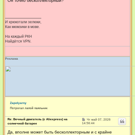
Он точно бесколлекторный?
щ
е
н
и
е
И хрюкотали зелюки,
Как мюмзики в мове.
На каждый РКН
Найдётся VPN.
Реклама
Zapolyarny
Потрогал лапой паяльник
Re: Вечный двигатель (с Aliexpress) на
С
Чт май 07, 2026
о
14:56:44
солнечной батарее
о
б
Да, вполне может быть бесколлекторным и с крайне
щ