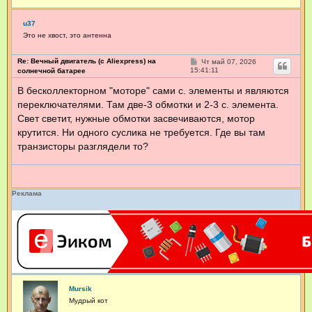
u37
Это не хвост, это антенна
Re: Вечный двигатель (с Aliexpress) на
С
Чт май 07, 2026
о
15:41:11
солнечной батарее
о
б
В бесколлекторном "моторе" сами с. элементы и являются
щ
переключателями. Там две-3 обмотки и 2-3 с. элемента.
е
н
Свет светит, нужные обмотки засвечиваются, мотор
и
е
крутится. Ни одного суслика не требуется. Где вы там
транзисторы разглядели то?
Реклама
Mursik
Мудрый кот