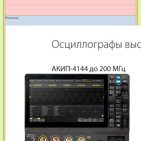
и
е
Реклама