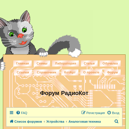
Главная
Схемы
Лаборатория
Статьи
Обучалка
Ссылки
Справочник
КотАрт
О проекте
Форум
Форум РадиоКот
FAQ
Регистрация
Вход
П
Список форумов
Устройства
Аналоговая техника
о