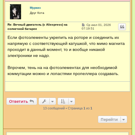
Муркиз
Друг Кота
Re: Вечный двигатель (с Aliexpress) на
С
Ср июл 01, 2026
о
07:19:51
солнечной батарее
о
б
Если фотоэлементы укрепить на роторе и соединить их
щ
напрямую с соответствующей катушкой, что мимо магнита
е
н
проходит в данный момент, то и вообще никакой
и
е
электроники не надо.
Впрочем, тень на на фотоэлементах для необходимой
коммутации можно и лопастями пропеллера создавать.
Ответить
13 сообщений • Страница
1
из
1
Перейти